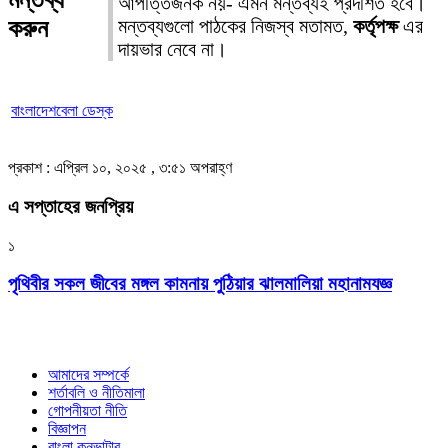
আপত্তিজনক নয়- এমন মন্তব্যই প্রদর্শিত হবে।
করুন
মন্তব্যগুলো পাঠকের নিজস্ব মতামত,
কর্তৃপক্ষ
এর
দায়ভার নেবে না।
বাংলাদেশবেলা ডেস্ক
প্রকাশ : এপ্রিল ১০, ২০২৫ , ৩:৫১ অপরাহ্ণ
এ সপ্তাহের জনপ্রিয়
১
পৃথিবীর সকল জীবের মঙ্গল কামনায় পুঠিয়ার ঝালমালিয়া মহানামযজ্ঞ
আমাদের সম্পর্কে
শর্তাবলি ও নীতিমালা
গোপনীয়তা নীতি
বিজ্ঞাপন
বাংলা কনভাটার