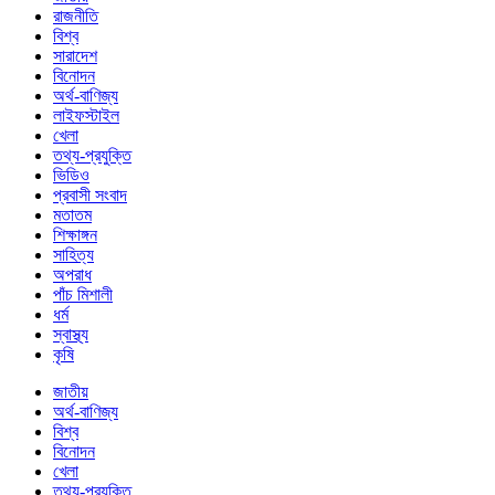
রাজনীতি
বিশ্ব
সারাদেশ
বিনোদন
অর্থ-বাণিজ্য
লাইফস্টাইল
খেলা
তথ্য-প্রযুক্তি
ভিডিও
প্রবাসী সংবাদ
মতাতম
শিক্ষাঙ্গন
সাহিত্য
অপরাধ
পাঁচ মিশালী
ধর্ম
স্বাস্থ্য
কৃষি
জাতীয়
অর্থ-বাণিজ্য
বিশ্ব
বিনোদন
খেলা
তথ্য-প্রযুক্তি