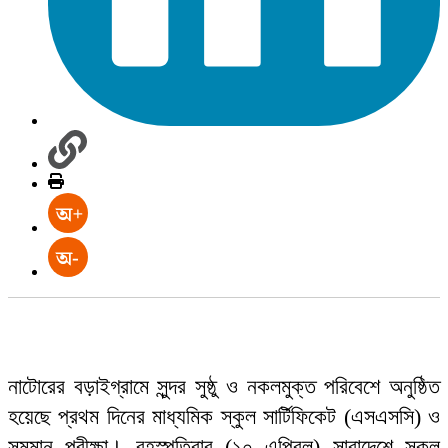
নাটোরের বড়াইগ্রামে সুন্দর সুষ্ঠু ও নকলমুক্ত পরিবেশে অনুষ্ঠিত
হয়েছে প্রথম দিনের মাধ্যমিক স্কুল সার্টিফিকেট (এসএসসি) ও
সমমান পরীক্ষা। বৃহস্পতিবার (১০ এপ্রিল) সারাদেশে সকল