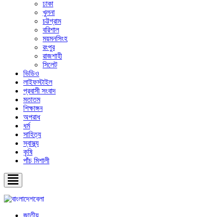
ঢাকা
খুলনা
চট্টগ্রাম
বরিশাল
ময়মনসিংহ
রংপুর
রাজশাহী
সিলেট
ভিডিও
লাইফস্টাইল
প্রবাসী সংবাদ
মতাতম
শিক্ষাঙ্গন
অপরাধ
ধর্ম
সাহিত্য
স্বাস্থ্য
কৃষি
পাঁচ মিশালী
জাতীয়