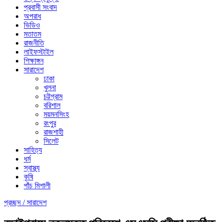
প্রবাসী সংবাদ
অপরাধ
ভিডিও
মতাতম
রাজনীতি
লাইফস্টাইল
শিক্ষাঙ্গন
সারাদেশ
ঢাকা
খুলনা
চট্টগ্রাম
বরিশাল
ময়মনসিংহ
রংপুর
রাজশাহী
সিলেট
সাহিত্য
ধর্ম
স্বাস্থ্য
কৃষি
পাঁচ মিশালী
প্রচ্ছদ /
সারাদেশ