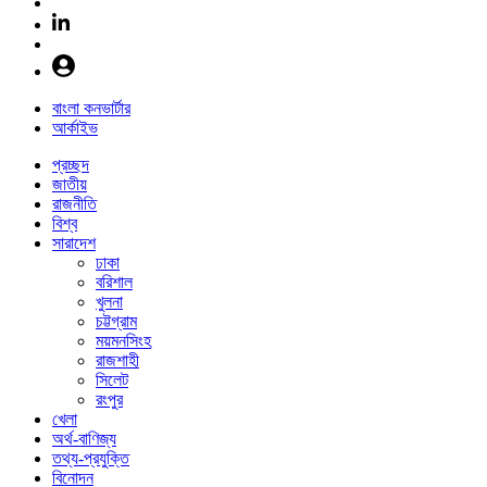
বাংলা কনভার্টার
আর্কাইভ
প্রচ্ছদ
জাতীয়
রাজনীতি
বিশ্ব
সারাদেশ
ঢাকা
বরিশাল
খুলনা
চট্টগ্রাম
ময়মনসিংহ
রাজশাহী
সিলেট
রংপুর
খেলা
অর্থ-বাণিজ্য
তথ্য-প্রযুক্তি
বিনোদন