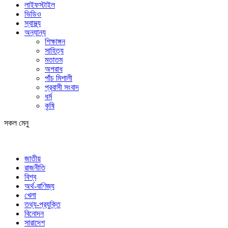
লাইফস্টাইল
ভিডিও
স্বাস্থ্য
অন্যান্য
শিক্ষাঙ্গন
সাহিত্য
মতাতম
অপরাধ
পাঁচ মিশালী
প্রবাসী সংবাদ
ধর্ম
কৃষি
সকল মেনু
জাতীয়
রাজনীতি
বিশ্ব
অর্থ-বাণিজ্য
খেলা
তথ্য-প্রযুক্তি
বিনোদন
সারাদেশ