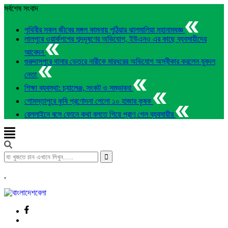
সর্বশেষ সংবাদ
পৃথিবীর সকল জীবের মঙ্গল কামনায় পুঠিয়ার ঝালমালিয়া মহানামযজ্ঞ
লালপুরে ওয়ার্কশপের শব্দদূষণের অভিযোগ, ইউএনও এর কাছে ব্যবসায়ীদের
আবেদন
গুরুদাসপুরে থানার ভেতরে নারীকে মারধরের অভিযোগ অস্বীকার করলেন যুবদল
নেতা
শিক্ষা ব্যবস্থা: চ্যালেঞ্জ, সংকট ও সম্ভাবনা
গোমস্তাপুরে কৃষি প্রণোদনা পেলো ১০ হাজার কৃষক
রেললাইনে বসে ফোনে কথা বলতে গিয়ে প্রাণ গেল ব্যবসায়ীর
,