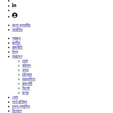
বাংলা কনভার্টার
আর্কাইভ
প্রচ্ছদ
জাতীয়
রাজনীতি
বিশ্ব
সারাদেশ
ঢাকা
বরিশাল
খুলনা
চট্টগ্রাম
ময়মনসিংহ
রাজশাহী
সিলেট
রংপুর
খেলা
অর্থ-বাণিজ্য
তথ্য-প্রযুক্তি
বিনোদন