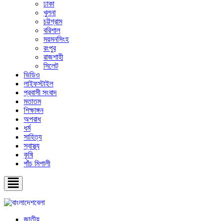
ঢাকা
খুলনা
চট্টগ্রাম
বরিশাল
ময়মনসিংহ
রংপুর
রাজশাহী
সিলেট
ভিডিও
লাইফস্টাইল
প্রবাসী সংবাদ
মতাতম
শিক্ষাঙ্গন
অপরাধ
ধর্ম
সাহিত্য
স্বাস্থ্য
কৃষি
পাঁচ মিশালী
জাতীয়