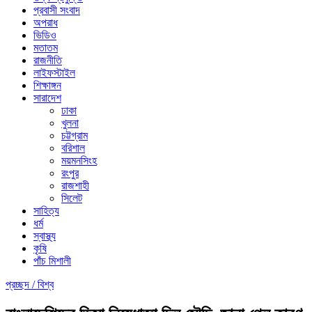
প্রবাসী সংবাদ
অপরাধ
ভিডিও
মতাতম
রাজনীতি
লাইফস্টাইল
শিক্ষাঙ্গন
সারাদেশ
ঢাকা
খুলনা
চট্টগ্রাম
বরিশাল
ময়মনসিংহ
রংপুর
রাজশাহী
সিলেট
সাহিত্য
ধর্ম
স্বাস্থ্য
কৃষি
পাঁচ মিশালী
প্রচ্ছদ /
বিশ্ব