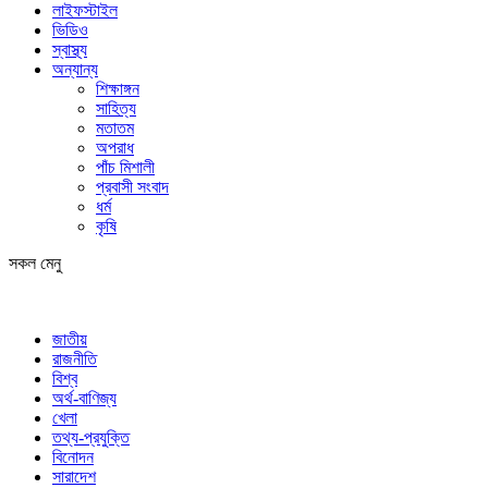
লাইফস্টাইল
ভিডিও
স্বাস্থ্য
অন্যান্য
শিক্ষাঙ্গন
সাহিত্য
মতাতম
অপরাধ
পাঁচ মিশালী
প্রবাসী সংবাদ
ধর্ম
কৃষি
সকল মেনু
জাতীয়
রাজনীতি
বিশ্ব
অর্থ-বাণিজ্য
খেলা
তথ্য-প্রযুক্তি
বিনোদন
সারাদেশ