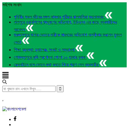
সর্বশেষ সংবাদ
পৃথিবীর সকল জীবের মঙ্গল কামনায় পুঠিয়ার ঝালমালিয়া মহানামযজ্ঞ
লালপুরে ওয়ার্কশপের শব্দদূষণের অভিযোগ, ইউএনও এর কাছে ব্যবসায়ীদের
আবেদন
গুরুদাসপুরে থানার ভেতরে নারীকে মারধরের অভিযোগ অস্বীকার করলেন যুবদল
নেতা
শিক্ষা ব্যবস্থা: চ্যালেঞ্জ, সংকট ও সম্ভাবনা
গোমস্তাপুরে কৃষি প্রণোদনা পেলো ১০ হাজার কৃষক
রেললাইনে বসে ফোনে কথা বলতে গিয়ে প্রাণ গেল ব্যবসায়ীর
,