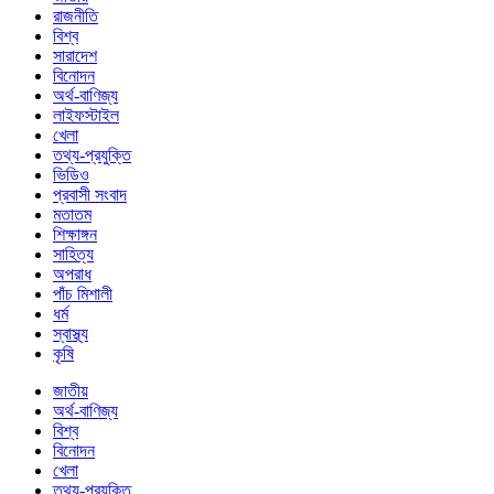
রাজনীতি
বিশ্ব
সারাদেশ
বিনোদন
অর্থ-বাণিজ্য
লাইফস্টাইল
খেলা
তথ্য-প্রযুক্তি
ভিডিও
প্রবাসী সংবাদ
মতাতম
শিক্ষাঙ্গন
সাহিত্য
অপরাধ
পাঁচ মিশালী
ধর্ম
স্বাস্থ্য
কৃষি
জাতীয়
অর্থ-বাণিজ্য
বিশ্ব
বিনোদন
খেলা
তথ্য-প্রযুক্তি