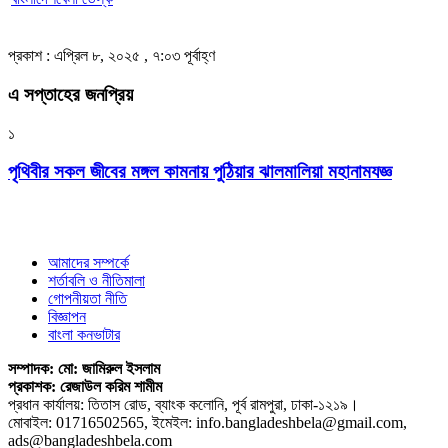
প্রকাশ : এপ্রিল ৮, ২০২৫ , ৭:০৩ পূর্বাহ্ণ
এ সপ্তাহের জনপ্রিয়
১
পৃথিবীর সকল জীবের মঙ্গল কামনায় পুঠিয়ার ঝালমালিয়া মহানামযজ্ঞ
আমাদের সম্পর্কে
শর্তাবলি ও নীতিমালা
গোপনীয়তা নীতি
বিজ্ঞাপন
বাংলা কনভাটার
সম্পাদক: মো: জামিরুল ইসলাম
প্রকাশক: রেজাউল করিম শামীম
প্রধান কার্যালয়: তিতাস রোড, ব্যাংক কলোনি, পূর্ব রামপুরা, ঢাকা-১২১৯।
মোবাইল: 01716502565, ইমেইল: info.bangladeshbela@gmail.com,
ads@bangladeshbela.com