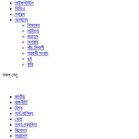
লাইফস্টাইল
ভিডিও
স্বাস্থ্য
অন্যান্য
শিক্ষাঙ্গন
সাহিত্য
মতাতম
অপরাধ
পাঁচ মিশালী
প্রবাসী সংবাদ
ধর্ম
কৃষি
সকল মেনু
জাতীয়
রাজনীতি
বিশ্ব
অর্থ-বাণিজ্য
খেলা
তথ্য-প্রযুক্তি
বিনোদন
সারাদেশ