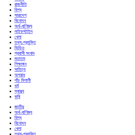
রাজনীতি
বিশ্ব
সারাদেশ
বিনোদন
অর্থ-বাণিজ্য
লাইফস্টাইল
খেলা
তথ্য-প্রযুক্তি
ভিডিও
প্রবাসী সংবাদ
মতাতম
শিক্ষাঙ্গন
সাহিত্য
অপরাধ
পাঁচ মিশালী
ধর্ম
স্বাস্থ্য
কৃষি
জাতীয়
অর্থ-বাণিজ্য
বিশ্ব
বিনোদন
খেলা
তথ্য-প্রযুক্তি