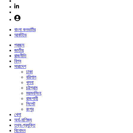
বাংলা কনভার্টার
আর্কাইভ
প্রচ্ছদ
জাতীয়
রাজনীতি
বিশ্ব
সারাদেশ
ঢাকা
বরিশাল
খুলনা
চট্টগ্রাম
ময়মনসিংহ
রাজশাহী
সিলেট
রংপুর
খেলা
অর্থ-বাণিজ্য
তথ্য-প্রযুক্তি
বিনোদন