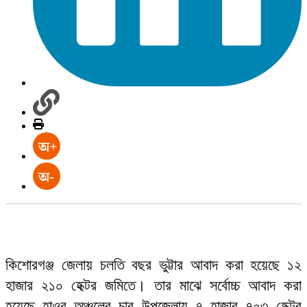
কিশোরগঞ্জ জেলায় চলতি বছর ভুট্টার আবাদ করা হয়েছে ১২
হাজার ২১০ হেক্টর জমিতে। তার মাঝে সর্বোচ্চ আবাদ করা
হয়েছে হাওর অঞ্চলের চার উপজেলায় ৭ হাজার ৭০৩ হেক্টর