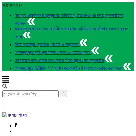
সর্বশেষ সংবাদ
লালপুরে ওয়ার্কশপের শব্দদূষণের অভিযোগ, ইউএনও এর কাছে ব্যবসায়ীদের
আবেদন
গুরুদাসপুরে থানার ভেতরে নারীকে মারধরের অভিযোগ অস্বীকার করলেন যুবদল
নেতা
শিক্ষা ব্যবস্থা: চ্যালেঞ্জ, সংকট ও সম্ভাবনা
গোমস্তাপুরে কৃষি প্রণোদনা পেলো ১০ হাজার কৃষক
রেললাইনে বসে ফোনে কথা বলতে গিয়ে প্রাণ গেল ব্যবসায়ীর
গোমস্তাপুরে ভিটামিন ‘এ’ প্লাস ক্যাম্পেইন উপলক্ষ্যে অবহিতকরণ সভা
,