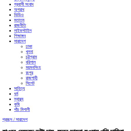
প্রবাসী সংবাদ
অপরাধ
ভিডিও
মতাতম
রাজনীতি
লাইফস্টাইল
শিক্ষাঙ্গন
সারাদেশ
ঢাকা
খুলনা
চট্টগ্রাম
বরিশাল
ময়মনসিংহ
রংপুর
রাজশাহী
সিলেট
সাহিত্য
ধর্ম
স্বাস্থ্য
কৃষি
পাঁচ মিশালী
প্রচ্ছদ /
সারাদেশ