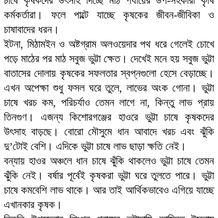
চাষে কৃষকদের উৎসাহ দিচ্ছে মাঠ পর্যায়ের উপ-সহকারী কৃষি
কর্মকর্তারা। ফলে পাল্টে যাচ্ছে কৃষকের জীবন-জীবিকা ও
চাষাবাদের ধরন।
ইটনা, মিঠামইন ও অষ্টগ্রাম অলওয়েদার পথ ধরে গেলেই চোখে
পড়ে মাঠের পর মাঠ সবুজ ভুট্টা ক্ষেত। দেখেই মনে হয় সবুজ ভুট্টা
বাতাসের দোলায় কৃষকের সফলতার স্বপ্নগুলো হেসে বেড়াচ্ছে।
এখন অপেক্ষা শুধু ফসল ঘরে তুলে, লাভের অংক গোনা। ভুট্টা
চাষে খরচ কম, পরিচর্যাও তেমন লাগে না, কিন্তু লাভ প্রায়
তিনগুণ। এজন্য কিশোরগঞ্জের হাওরে ভুট্টা চাষে কৃষকদের
উৎসাহ বাড়ছে। বোরো মৌসুমে ধান আবাদে খরচ এবং ঝুঁকি
দু’টোই বেশি। এদিকে ভুট্টা চাষে লাভ ছাড়া ক্ষতি নেই।
বন্যায় হাওর অঞ্চলে ধান চাষে ঝুঁকি থাকলেও ভুট্টা চাষে তেমন
ঝুঁকি নেই। বর্ষার পূর্বেই কৃষকরা ভুট্টা ঘরে তুলতে পারে। ভুট্টা
চাষে কমবেশি লাভ থাকে। আর তাই আর্থিকভাবেও এগিয়ে যাচ্ছে
এখানকার কৃষক।