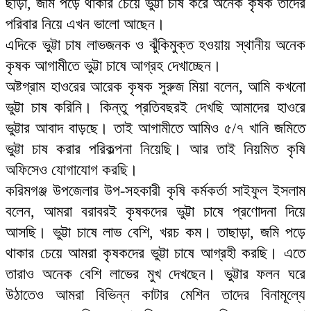
ছাড়া, জমি পড়ে থাকার চেয়ে ভুট্টা চাষ করে অনেক কৃষক তাদের
পরিবার নিয়ে এখন ভালো আছেন।
এদিকে ভুট্টা চাষ লাভজনক ও ঝুঁকিমুক্ত হওয়ায় স্থানীয় অনেক
কৃষক আগামীতে ভুট্টা চাষে আগ্রহ দেখাচ্ছেন।
অষ্টগ্রাম হাওরের আরেক কৃষক সুরুজ মিয়া বলেন, আমি কখনো
ভুট্টা চাষ করিনি। কিন্তু প্রতিবছরই দেখছি আমাদের হাওরে
ভুট্টার আবাদ বাড়ছে। তাই আগামীতে আমিও ৫/৭ খানি জমিতে
ভুট্টা চাষ করার পরিকল্পনা নিয়েছি। আর তাই নিয়মিত কৃষি
অফিসেও যোগাযোগ করছি।
করিমগঞ্জ উপজেলার উপ-সহকারী কৃষি কর্মকর্তা সাইফুল ইসলাম
বলেন, আমরা বরাবরই কৃষকদের ভুট্টা চাষে প্রণোদনা দিয়ে
আসছি। ভুট্টা চাষে লাভ বেশি, খরচ কম। তাছাড়া, জমি পড়ে
থাকার চেয়ে আমরা কৃষকদের ভুট্টা চাষে আগ্রহী করছি। এতে
তারাও অনেক বেশি লাভের মুখ দেখছেন। ভুট্টার ফলন ঘরে
উঠাতেও আমরা বিভিন্ন কাটার মেশিন তাদের বিনামূল্যে