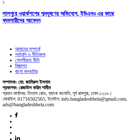
১
লালপুরে ওয়ার্কশপের শব্দদূষণের অভিযোগ, ইউএনও এর কাছে
ব্যবসায়ীদের আবেদন
আমাদের সম্পর্কে
শর্তাবলি ও নীতিমালা
গোপনীয়তা নীতি
বিজ্ঞাপন
বাংলা কনভাটার
সম্পাদক: মো: জামিরুল ইসলাম
প্রকাশক: রেজাউল করিম শামীম
প্রধান কার্যালয়: তিতাস রোড, ব্যাংক কলোনি, পূর্ব রামপুরা, ঢাকা-১২১৯।
মোবাইল: 01716502565, ইমেইল: info.bangladeshbela@gmail.com,
ads@bangladeshbela.com