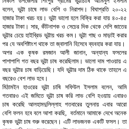
নিকলি উপজেলার শিংপুর গ্রামের ভুট্টাচাষি আমিনুল ইসলাম
বলেন, ভুট্টা চাষে লাভ বেশি ও নিরাপদ। বিঘাপ্রতি ২০-২২
হাজার টাকা খরচ হয়। ভুট্টা ভালো হলে বিক্রি করা যায় ৪০-৪৫
হাজার টাকা। সার, কীটনাশক ও সেচের দিক থেকে দেশি জাতের
ভুট্টার চেয়ে হাইব্রিড ভুট্টায় খরচ কম। ভুট্টা গাছ ও মাড়াই করার
পর যে অবশিষ্টাংশ থাকে তা জ্বালানি হিসেবে ব্যবহার করা যায়।
অপর এক কৃষক রমজান আলী জানান, অন্যান্য ফসলের
পাশাপাশি গত বছর ভুট্টা চাষ করেছিলাম। ভালো দাম পাওয়ায় এ
বছর ভুট্টার চাষ বাড়িয়েছি। যদি ভুট্টার দাম ঠিক থাকে তাহলে এ
বছরেও বেশ লাভ হবে।
মিঠামইন হাওরের ভুট্টা চাষি সফিউল ইসলাম বলেন, আমি
গতবারও এই জমিতে ভুট্টা চাষ করি লাভ বেশি হওয়ায় এবারও
চাষ করেছি আলহামদুলিল্লাহ গতবারের তুলনায় এবার আরো
বেশি ফলন হবে বলে আশা করছি, বর্তমানে আমাকে দেখে অনেক
কৃষক ভুট্টা চাষ শুরু করেছেন। এটি লাভজনক একটি ফসল। তা