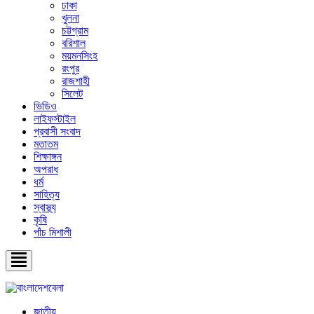
ঢাকা
খুলনা
চট্টগ্রাম
বরিশাল
ময়মনসিংহ
রংপুর
রাজশাহী
সিলেট
ভিডিও
লাইফস্টাইল
প্রবাসী সংবাদ
মতাতম
শিক্ষাঙ্গন
অপরাধ
ধর্ম
সাহিত্য
স্বাস্থ্য
কৃষি
পাঁচ মিশালী
জাতীয়