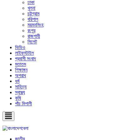
ঢাকা
খুলনা
চট্টগ্রাম
বরিশাল
ময়মনসিংহ
রংপুর
রাজশাহী
সিলেট
ভিডিও
লাইফস্টাইল
প্রবাসী সংবাদ
মতাতম
শিক্ষাঙ্গন
অপরাধ
ধর্ম
সাহিত্য
স্বাস্থ্য
কৃষি
পাঁচ মিশালী
জাতীয়