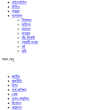
লাইফস্টাইল
ভিডিও
স্বাস্থ্য
অন্যান্য
শিক্ষাঙ্গন
সাহিত্য
মতাতম
অপরাধ
পাঁচ মিশালী
প্রবাসী সংবাদ
ধর্ম
কৃষি
সকল মেনু
জাতীয়
রাজনীতি
বিশ্ব
অর্থ-বাণিজ্য
খেলা
তথ্য-প্রযুক্তি
বিনোদন
সারাদেশ