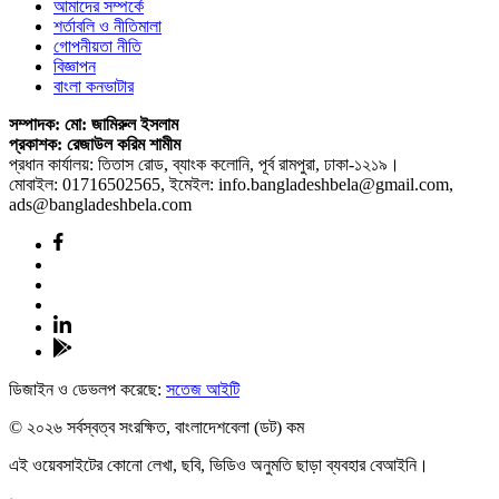
আমাদের সম্পর্কে
শর্তাবলি ও নীতিমালা
গোপনীয়তা নীতি
বিজ্ঞাপন
বাংলা কনভাটার
সম্পাদক: মো: জামিরুল ইসলাম
প্রকাশক: রেজাউল করিম শামীম
প্রধান কার্যালয়: তিতাস রোড, ব্যাংক কলোনি, পূর্ব রামপুরা, ঢাকা-১২১৯।
মোবাইল: 01716502565, ইমেইল: info.bangladeshbela@gmail.com,
ads@bangladeshbela.com
ডিজাইন ও ডেভলপ করেছে:
সতেজ আইটি
© ২০২৬ সর্বস্বত্ব সংরক্ষিত, বাংলাদেশবেলা (ডট) কম
এই ওয়েবসাইটের কোনো লেখা, ছবি, ভিডিও অনুমতি ছাড়া ব্যবহার বেআইনি।