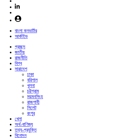
বাংলা কনভার্টার
আর্কাইভ
প্রচ্ছদ
জাতীয়
রাজনীতি
বিশ্ব
সারাদেশ
ঢাকা
বরিশাল
খুলনা
চট্টগ্রাম
ময়মনসিংহ
রাজশাহী
সিলেট
রংপুর
খেলা
অর্থ-বাণিজ্য
তথ্য-প্রযুক্তি
বিনোদন