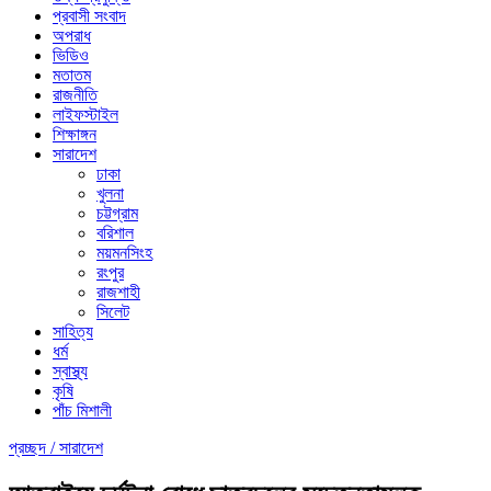
প্রবাসী সংবাদ
অপরাধ
ভিডিও
মতাতম
রাজনীতি
লাইফস্টাইল
শিক্ষাঙ্গন
সারাদেশ
ঢাকা
খুলনা
চট্টগ্রাম
বরিশাল
ময়মনসিংহ
রংপুর
রাজশাহী
সিলেট
সাহিত্য
ধর্ম
স্বাস্থ্য
কৃষি
পাঁচ মিশালী
প্রচ্ছদ /
সারাদেশ