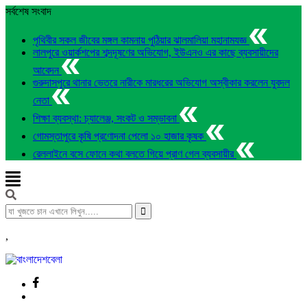
সর্বশেষ সংবাদ
পৃথিবীর সকল জীবের মঙ্গল কামনায় পুঠিয়ার ঝালমালিয়া মহানামযজ্ঞ
লালপুরে ওয়ার্কশপের শব্দদূষণের অভিযোগ, ইউএনও এর কাছে ব্যবসায়ীদের
আবেদন
গুরুদাসপুরে থানার ভেতরে নারীকে মারধরের অভিযোগ অস্বীকার করলেন যুবদল
নেতা
শিক্ষা ব্যবস্থা: চ্যালেঞ্জ, সংকট ও সম্ভাবনা
গোমস্তাপুরে কৃষি প্রণোদনা পেলো ১০ হাজার কৃষক
রেললাইনে বসে ফোনে কথা বলতে গিয়ে প্রাণ গেল ব্যবসায়ীর
,