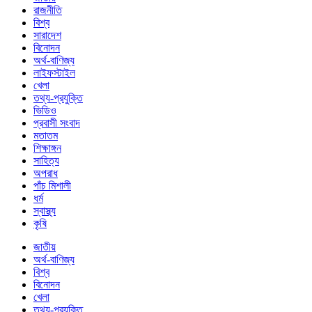
রাজনীতি
বিশ্ব
সারাদেশ
বিনোদন
অর্থ-বাণিজ্য
লাইফস্টাইল
খেলা
তথ্য-প্রযুক্তি
ভিডিও
প্রবাসী সংবাদ
মতাতম
শিক্ষাঙ্গন
সাহিত্য
অপরাধ
পাঁচ মিশালী
ধর্ম
স্বাস্থ্য
কৃষি
জাতীয়
অর্থ-বাণিজ্য
বিশ্ব
বিনোদন
খেলা
তথ্য-প্রযুক্তি