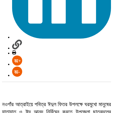
নওগাঁর আত্রাইয়ে পবিত্র ঈদুল ফিতর উপলক্ষে ঘরমুখো মানুষের
যাতায়াত ও ঈদ আনন্দ নির্বিঘ্নে করতে উপজেলা ছাত্রদলের