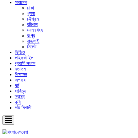
সারাদেশ
ঢাকা
খুলনা
চট্টগ্রাম
বরিশাল
ময়মনসিংহ
রংপুর
রাজশাহী
সিলেট
ভিডিও
লাইফস্টাইল
প্রবাসী সংবাদ
মতাতম
শিক্ষাঙ্গন
অপরাধ
ধর্ম
সাহিত্য
স্বাস্থ্য
কৃষি
পাঁচ মিশালী