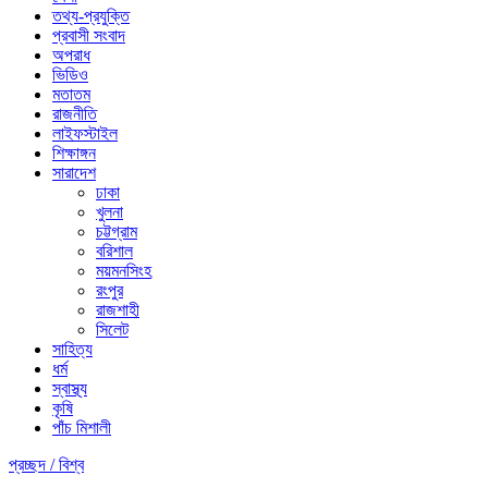
তথ্য-প্রযুক্তি
প্রবাসী সংবাদ
অপরাধ
ভিডিও
মতাতম
রাজনীতি
লাইফস্টাইল
শিক্ষাঙ্গন
সারাদেশ
ঢাকা
খুলনা
চট্টগ্রাম
বরিশাল
ময়মনসিংহ
রংপুর
রাজশাহী
সিলেট
সাহিত্য
ধর্ম
স্বাস্থ্য
কৃষি
পাঁচ মিশালী
প্রচ্ছদ /
বিশ্ব