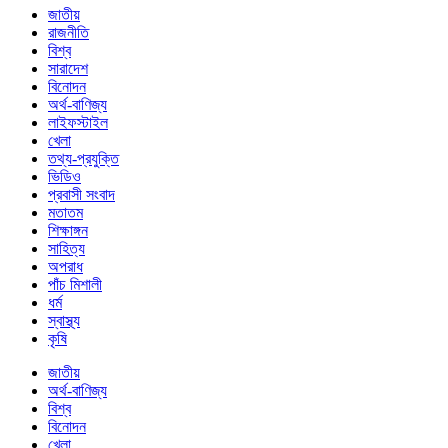
জাতীয়
রাজনীতি
বিশ্ব
সারাদেশ
বিনোদন
অর্থ-বাণিজ্য
লাইফস্টাইল
খেলা
তথ্য-প্রযুক্তি
ভিডিও
প্রবাসী সংবাদ
মতাতম
শিক্ষাঙ্গন
সাহিত্য
অপরাধ
পাঁচ মিশালী
ধর্ম
স্বাস্থ্য
কৃষি
জাতীয়
অর্থ-বাণিজ্য
বিশ্ব
বিনোদন
খেলা