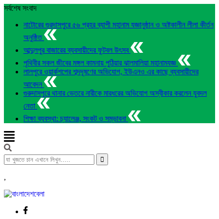
সর্বশেষ সংবাদ
নাটোরের গুরদাসপুরে ৫৬ প্রহর ব্যাপী মহানাম যজ্ঞানুষ্ঠান ও অষ্টকালীন লীলা কীর্তন
অনুষ্ঠিত
আব্দুলপুর বাজারের ব্যবসায়ীদের ফুটবল উৎসব
পৃথিবীর সকল জীবের মঙ্গল কামনায় পুঠিয়ার ঝালমালিয়া মহানামযজ্ঞ
লালপুরে ওয়ার্কশপের শব্দদূষণের অভিযোগ, ইউএনও এর কাছে ব্যবসায়ীদের
আবেদন
গুরুদাসপুরে থানার ভেতরে নারীকে মারধরের অভিযোগ অস্বীকার করলেন যুবদল
নেতা
শিক্ষা ব্যবস্থা: চ্যালেঞ্জ, সংকট ও সম্ভাবনা
,