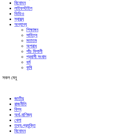
বিনোদন
লাইফস্টাইল
ভিডিও
স্বাস্থ্য
অন্যান্য
শিক্ষাঙ্গন
সাহিত্য
মতাতম
অপরাধ
পাঁচ মিশালী
প্রবাসী সংবাদ
ধর্ম
কৃষি
সকল মেনু
জাতীয়
রাজনীতি
বিশ্ব
অর্থ-বাণিজ্য
খেলা
তথ্য-প্রযুক্তি
বিনোদন