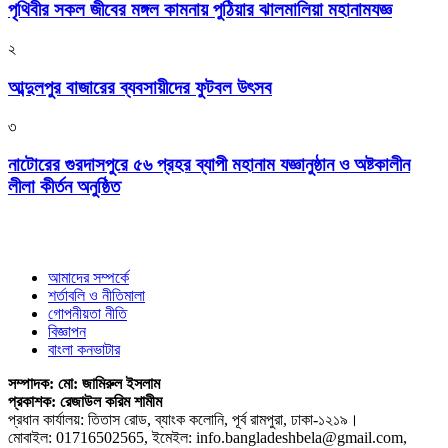
পৃথিবীর সকল জীবের মঙ্গল কামনায় পুঠিয়ার ঝালমালিয়া মহানামযজ্ঞ
২
আব্দুলপুর বাজারের ব্যবসায়ীদের ফুটবল উৎসব
৩
নাটোরের গুরদাসপুরে ৫৬ প্রহর ব্যাপী মহানাম যজ্ঞানুষ্ঠান ও অষ্টকালীন
লীলা কীর্তন অনুষ্ঠিত
আমাদের সম্পর্কে
শর্তাবলি ও নীতিমালা
গোপনীয়তা নীতি
বিজ্ঞাপন
বাংলা কনভাটার
সম্পাদক: মো: জামিরুল ইসলাম
প্রকাশক: রেজাউল করিম শামীম
প্রধান কার্যালয়: তিতাস রোড, ব্যাংক কলোনি, পূর্ব রামপুরা, ঢাকা-১২১৯।
মোবাইল: 01716502565, ইমেইল: info.bangladeshbela@gmail.com,