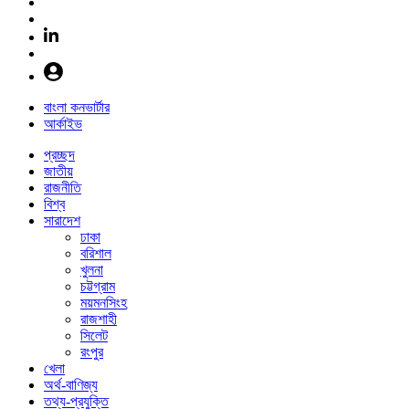
বাংলা কনভার্টার
আর্কাইভ
প্রচ্ছদ
জাতীয়
রাজনীতি
বিশ্ব
সারাদেশ
ঢাকা
বরিশাল
খুলনা
চট্টগ্রাম
ময়মনসিংহ
রাজশাহী
সিলেট
রংপুর
খেলা
অর্থ-বাণিজ্য
তথ্য-প্রযুক্তি