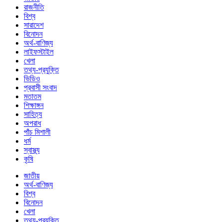
রাজনীতি
বিশ্ব
সারাদেশ
বিনোদন
অর্থ-বাণিজ্য
লাইফস্টাইল
খেলা
তথ্য-প্রযুক্তি
ভিডিও
প্রবাসী সংবাদ
মতাতম
শিক্ষাঙ্গন
সাহিত্য
অপরাধ
পাঁচ মিশালী
ধর্ম
স্বাস্থ্য
কৃষি
জাতীয়
অর্থ-বাণিজ্য
বিশ্ব
বিনোদন
খেলা
তথ্য-প্রযুক্তি