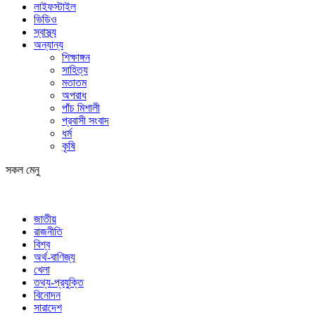
লাইফস্টাইল
ভিডিও
স্বাস্থ্য
অন্যান্য
শিক্ষাঙ্গন
সাহিত্য
মতাতম
অপরাধ
পাঁচ মিশালী
প্রবাসী সংবাদ
ধর্ম
কৃষি
সকল মেনু
জাতীয়
রাজনীতি
বিশ্ব
অর্থ-বাণিজ্য
খেলা
তথ্য-প্রযুক্তি
বিনোদন
সারাদেশ