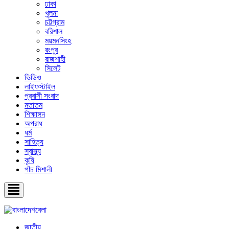
ঢাকা
খুলনা
চট্টগ্রাম
বরিশাল
ময়মনসিংহ
রংপুর
রাজশাহী
সিলেট
ভিডিও
লাইফস্টাইল
প্রবাসী সংবাদ
মতাতম
শিক্ষাঙ্গন
অপরাধ
ধর্ম
সাহিত্য
স্বাস্থ্য
কৃষি
পাঁচ মিশালী
জাতীয়