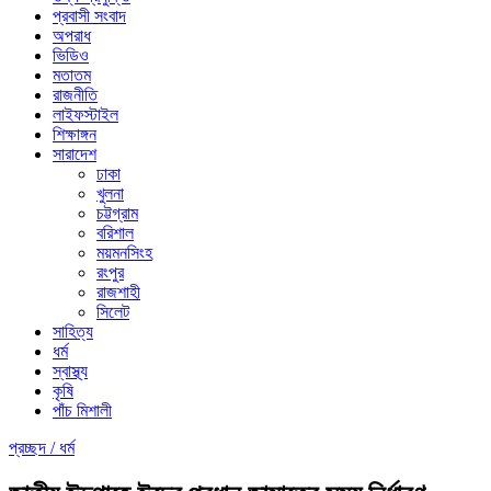
প্রবাসী সংবাদ
অপরাধ
ভিডিও
মতাতম
রাজনীতি
লাইফস্টাইল
শিক্ষাঙ্গন
সারাদেশ
ঢাকা
খুলনা
চট্টগ্রাম
বরিশাল
ময়মনসিংহ
রংপুর
রাজশাহী
সিলেট
সাহিত্য
ধর্ম
স্বাস্থ্য
কৃষি
পাঁচ মিশালী
প্রচ্ছদ /
ধর্ম