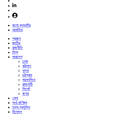
বাংলা কনভার্টার
আর্কাইভ
প্রচ্ছদ
জাতীয়
রাজনীতি
বিশ্ব
সারাদেশ
ঢাকা
বরিশাল
খুলনা
চট্টগ্রাম
ময়মনসিংহ
রাজশাহী
সিলেট
রংপুর
খেলা
অর্থ-বাণিজ্য
তথ্য-প্রযুক্তি
বিনোদন