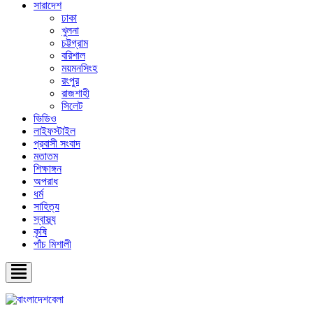
সারাদেশ
ঢাকা
খুলনা
চট্টগ্রাম
বরিশাল
ময়মনসিংহ
রংপুর
রাজশাহী
সিলেট
ভিডিও
লাইফস্টাইল
প্রবাসী সংবাদ
মতাতম
শিক্ষাঙ্গন
অপরাধ
ধর্ম
সাহিত্য
স্বাস্থ্য
কৃষি
পাঁচ মিশালী