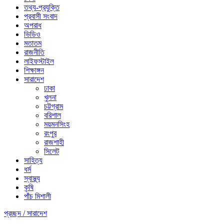
তথ্য-প্রযুক্তি
প্রবাসী সংবাদ
অপরাধ
ভিডিও
মতাতম
রাজনীতি
লাইফস্টাইল
শিক্ষাঙ্গন
সারাদেশ
ঢাকা
খুলনা
চট্টগ্রাম
বরিশাল
ময়মনসিংহ
রংপুর
রাজশাহী
সিলেট
সাহিত্য
ধর্ম
স্বাস্থ্য
কৃষি
পাঁচ মিশালী
প্রচ্ছদ /
সারাদেশ