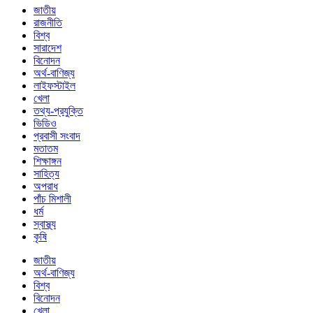
জাতীয়
রাজনীতি
বিশ্ব
সারাদেশ
বিনোদন
অর্থ-বাণিজ্য
লাইফস্টাইল
খেলা
তথ্য-প্রযুক্তি
ভিডিও
প্রবাসী সংবাদ
মতাতম
শিক্ষাঙ্গন
সাহিত্য
অপরাধ
পাঁচ মিশালী
ধর্ম
স্বাস্থ্য
কৃষি
জাতীয়
অর্থ-বাণিজ্য
বিশ্ব
বিনোদন
খেলা