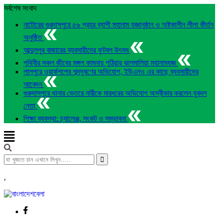
সর্বশেষ সংবাদ
নাটোরের গুরদাসপুরে ৫৬ প্রহর ব্যাপী মহানাম যজ্ঞানুষ্ঠান ও অষ্টকালীন লীলা কীর্তন
অনুষ্ঠিত
আব্দুলপুর বাজারের ব্যবসায়ীদের ফুটবল উৎসব
পৃথিবীর সকল জীবের মঙ্গল কামনায় পুঠিয়ার ঝালমালিয়া মহানামযজ্ঞ
লালপুরে ওয়ার্কশপের শব্দদূষণের অভিযোগ, ইউএনও এর কাছে ব্যবসায়ীদের
আবেদন
গুরুদাসপুরে থানার ভেতরে নারীকে মারধরের অভিযোগ অস্বীকার করলেন যুবদল
নেতা
শিক্ষা ব্যবস্থা: চ্যালেঞ্জ, সংকট ও সম্ভাবনা
,