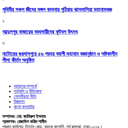
পৃথিবীর সকল জীবের মঙ্গল কামনায় পুঠিয়ার ঝালমালিয়া মহানামযজ্ঞ
২
আব্দুলপুর বাজারের ব্যবসায়ীদের ফুটবল উৎসব
৩
নাটোরের গুরদাসপুরে ৫৬ প্রহর ব্যাপী মহানাম যজ্ঞানুষ্ঠান ও অষ্টকালীন
লীলা কীর্তন অনুষ্ঠিত
আমাদের সম্পর্কে
শর্তাবলি ও নীতিমালা
গোপনীয়তা নীতি
বিজ্ঞাপন
বাংলা কনভাটার
সম্পাদক: মো: জামিরুল ইসলাম
প্রকাশক: রেজাউল করিম শামীম
প্রধান কার্যালয়: তিতাস রোড, ব্যাংক কলোনি, পূর্ব রামপুরা, ঢাকা-১২১৯।