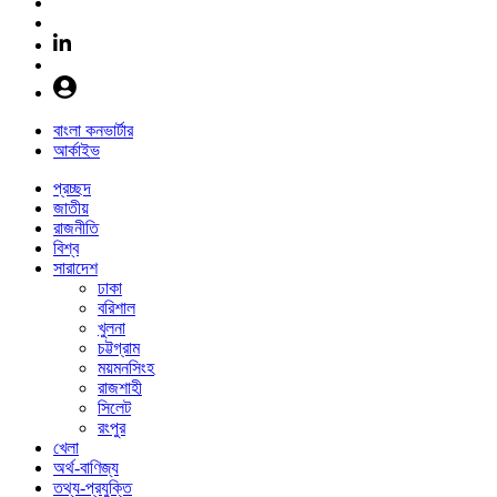
বাংলা কনভার্টার
আর্কাইভ
প্রচ্ছদ
জাতীয়
রাজনীতি
বিশ্ব
সারাদেশ
ঢাকা
বরিশাল
খুলনা
চট্টগ্রাম
ময়মনসিংহ
রাজশাহী
সিলেট
রংপুর
খেলা
অর্থ-বাণিজ্য
তথ্য-প্রযুক্তি