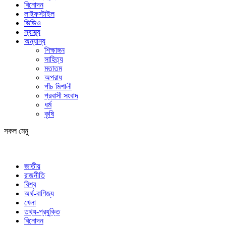
বিনোদন
লাইফস্টাইল
ভিডিও
স্বাস্থ্য
অন্যান্য
শিক্ষাঙ্গন
সাহিত্য
মতাতম
অপরাধ
পাঁচ মিশালী
প্রবাসী সংবাদ
ধর্ম
কৃষি
সকল মেনু
জাতীয়
রাজনীতি
বিশ্ব
অর্থ-বাণিজ্য
খেলা
তথ্য-প্রযুক্তি
বিনোদন