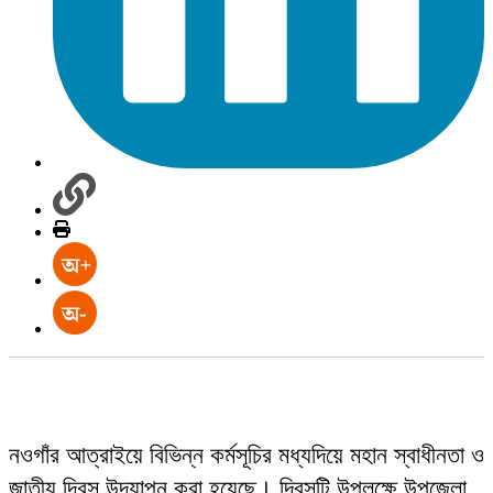
নওগাঁর আত্রাইয়ে বিভিন্ন কর্মসূচির মধ্যদিয়ে মহান স্বাধীনতা ও
জাতীয় দিবস উদযাপন করা হয়েছে। দিবসটি উপলক্ষে উপজেলা