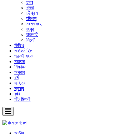
ঢাকা
খুলনা
চট্টগ্রাম
বরিশাল
ময়মনসিংহ
রংপুর
রাজশাহী
সিলেট
ভিডিও
লাইফস্টাইল
প্রবাসী সংবাদ
মতাতম
শিক্ষাঙ্গন
অপরাধ
ধর্ম
সাহিত্য
স্বাস্থ্য
কৃষি
পাঁচ মিশালী
জাতীয়