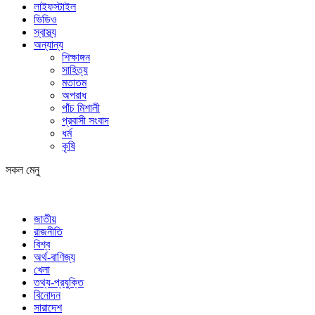
লাইফস্টাইল
ভিডিও
স্বাস্থ্য
অন্যান্য
শিক্ষাঙ্গন
সাহিত্য
মতাতম
অপরাধ
পাঁচ মিশালী
প্রবাসী সংবাদ
ধর্ম
কৃষি
সকল মেনু
জাতীয়
রাজনীতি
বিশ্ব
অর্থ-বাণিজ্য
খেলা
তথ্য-প্রযুক্তি
বিনোদন
সারাদেশ