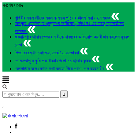
সর্বশেষ সংবাদ
পৃথিবীর সকল জীবের মঙ্গল কামনায় পুঠিয়ার ঝালমালিয়া মহানামযজ্ঞ
লালপুরে ওয়ার্কশপের শব্দদূষণের অভিযোগ, ইউএনও এর কাছে ব্যবসায়ীদের
আবেদন
গুরুদাসপুরে থানার ভেতরে নারীকে মারধরের অভিযোগ অস্বীকার করলেন যুবদল
নেতা
শিক্ষা ব্যবস্থা: চ্যালেঞ্জ, সংকট ও সম্ভাবনা
গোমস্তাপুরে কৃষি প্রণোদনা পেলো ১০ হাজার কৃষক
রেললাইনে বসে ফোনে কথা বলতে গিয়ে প্রাণ গেল ব্যবসায়ীর
,