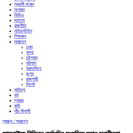
প্রবাসী সংবাদ
অপরাধ
ভিডিও
মতাতম
রাজনীতি
লাইফস্টাইল
শিক্ষাঙ্গন
সারাদেশ
ঢাকা
খুলনা
চট্টগ্রাম
বরিশাল
ময়মনসিংহ
রংপুর
রাজশাহী
সিলেট
সাহিত্য
ধর্ম
স্বাস্থ্য
কৃষি
পাঁচ মিশালী
প্রচ্ছদ /
সারাদেশ