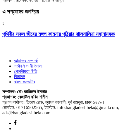
প্রকাশ : মার্চ ২৬, ২০২৫ , ৪:২৬ অপরাহ্ণ
এ সপ্তাহের জনপ্রিয়
১
পৃথিবীর সকল জীবের মঙ্গল কামনায় পুঠিয়ার ঝালমালিয়া মহানামযজ্ঞ
আমাদের সম্পর্কে
শর্তাবলি ও নীতিমালা
গোপনীয়তা নীতি
বিজ্ঞাপন
বাংলা কনভাটার
সম্পাদক: মো: জামিরুল ইসলাম
প্রকাশক: রেজাউল করিম শামীম
প্রধান কার্যালয়: তিতাস রোড, ব্যাংক কলোনি, পূর্ব রামপুরা, ঢাকা-১২১৯।
মোবাইল: 01716502565, ইমেইল: info.bangladeshbela@gmail.com,
ads@bangladeshbela.com