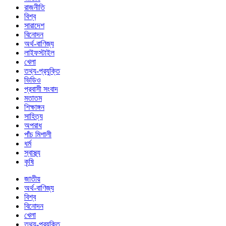
রাজনীতি
বিশ্ব
সারাদেশ
বিনোদন
অর্থ-বাণিজ্য
লাইফস্টাইল
খেলা
তথ্য-প্রযুক্তি
ভিডিও
প্রবাসী সংবাদ
মতাতম
শিক্ষাঙ্গন
সাহিত্য
অপরাধ
পাঁচ মিশালী
ধর্ম
স্বাস্থ্য
কৃষি
জাতীয়
অর্থ-বাণিজ্য
বিশ্ব
বিনোদন
খেলা
তথ্য-প্রযুক্তি