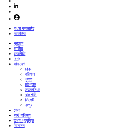
বাংলা কনভার্টার
আর্কাইভ
প্রচ্ছদ
জাতীয়
রাজনীতি
বিশ্ব
সারাদেশ
ঢাকা
বরিশাল
খুলনা
চট্টগ্রাম
ময়মনসিংহ
রাজশাহী
সিলেট
রংপুর
খেলা
অর্থ-বাণিজ্য
তথ্য-প্রযুক্তি
বিনোদন