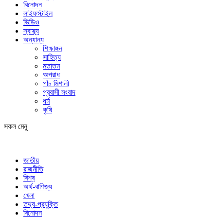
বিনোদন
লাইফস্টাইল
ভিডিও
স্বাস্থ্য
অন্যান্য
শিক্ষাঙ্গন
সাহিত্য
মতাতম
অপরাধ
পাঁচ মিশালী
প্রবাসী সংবাদ
ধর্ম
কৃষি
সকল মেনু
জাতীয়
রাজনীতি
বিশ্ব
অর্থ-বাণিজ্য
খেলা
তথ্য-প্রযুক্তি
বিনোদন