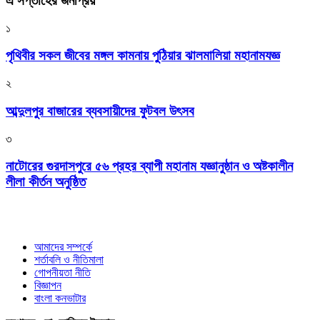
এ সপ্তাহের জনপ্রিয়
১
পৃথিবীর সকল জীবের মঙ্গল কামনায় পুঠিয়ার ঝালমালিয়া মহানামযজ্ঞ
২
আব্দুলপুর বাজারের ব্যবসায়ীদের ফুটবল উৎসব
৩
নাটোরের গুরদাসপুরে ৫৬ প্রহর ব্যাপী মহানাম যজ্ঞানুষ্ঠান ও অষ্টকালীন
লীলা কীর্তন অনুষ্ঠিত
আমাদের সম্পর্কে
শর্তাবলি ও নীতিমালা
গোপনীয়তা নীতি
বিজ্ঞাপন
বাংলা কনভাটার