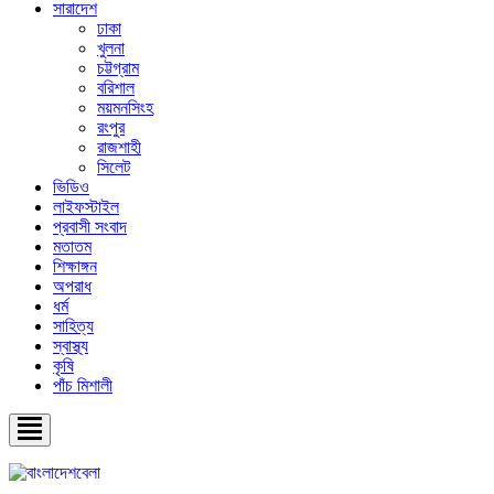
সারাদেশ
ঢাকা
খুলনা
চট্টগ্রাম
বরিশাল
ময়মনসিংহ
রংপুর
রাজশাহী
সিলেট
ভিডিও
লাইফস্টাইল
প্রবাসী সংবাদ
মতাতম
শিক্ষাঙ্গন
অপরাধ
ধর্ম
সাহিত্য
স্বাস্থ্য
কৃষি
পাঁচ মিশালী