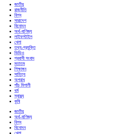
জাতীয়
রাজনীতি
বিশ্ব
সারাদেশ
বিনোদন
অর্থ-বাণিজ্য
লাইফস্টাইল
খেলা
তথ্য-প্রযুক্তি
ভিডিও
প্রবাসী সংবাদ
মতাতম
শিক্ষাঙ্গন
সাহিত্য
অপরাধ
পাঁচ মিশালী
ধর্ম
স্বাস্থ্য
কৃষি
জাতীয়
অর্থ-বাণিজ্য
বিশ্ব
বিনোদন
খেলা