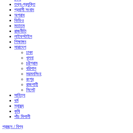
তথ্য-প্রযুক্তি
প্রবাসী সংবাদ
অপরাধ
ভিডিও
মতাতম
রাজনীতি
লাইফস্টাইল
শিক্ষাঙ্গন
সারাদেশ
ঢাকা
খুলনা
চট্টগ্রাম
বরিশাল
ময়মনসিংহ
রংপুর
রাজশাহী
সিলেট
সাহিত্য
ধর্ম
স্বাস্থ্য
কৃষি
পাঁচ মিশালী
প্রচ্ছদ /
বিশ্ব