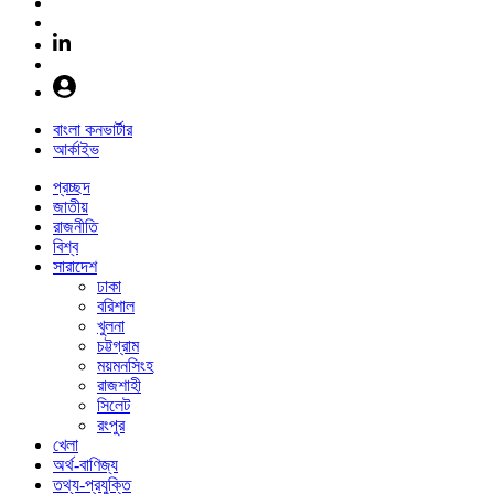
বাংলা কনভার্টার
আর্কাইভ
প্রচ্ছদ
জাতীয়
রাজনীতি
বিশ্ব
সারাদেশ
ঢাকা
বরিশাল
খুলনা
চট্টগ্রাম
ময়মনসিংহ
রাজশাহী
সিলেট
রংপুর
খেলা
অর্থ-বাণিজ্য
তথ্য-প্রযুক্তি