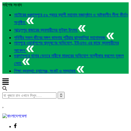
সর্বশেষ সংবাদ
নাটোরের গুরদাসপুরে ৫৬ প্রহর ব্যাপী মহানাম যজ্ঞানুষ্ঠান ও অষ্টকালীন লীলা কীর্তন
অনুষ্ঠিত
আব্দুলপুর বাজারের ব্যবসায়ীদের ফুটবল উৎসব
পৃথিবীর সকল জীবের মঙ্গল কামনায় পুঠিয়ার ঝালমালিয়া মহানামযজ্ঞ
লালপুরে ওয়ার্কশপের শব্দদূষণের অভিযোগ, ইউএনও এর কাছে ব্যবসায়ীদের
আবেদন
গুরুদাসপুরে থানার ভেতরে নারীকে মারধরের অভিযোগ অস্বীকার করলেন যুবদল
নেতা
শিক্ষা ব্যবস্থা: চ্যালেঞ্জ, সংকট ও সম্ভাবনা
,