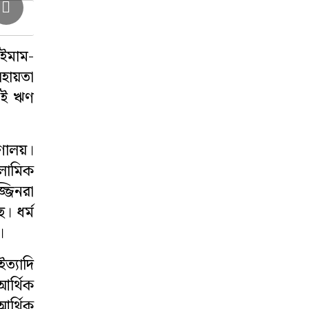
ইমাম-
সহায়তা
 এই ঋণ
রণালয়।
সলামিক
জিনরা
ে। ধর্ম
।
ইত্যাদি
আর্থিক
আর্থিক