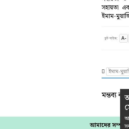
সহায়তা এ
সাহিত্য
ইমাম-মুয়াজ্
স্বাস্থ্য
A-
ফন্ট সাইজ:
কৃষি
পাঁচ মিশালী
ইমাম-মুয়াজ
মন্তব্য
কর
আ
স
আম
আমাদের সম্পর্ক
সব