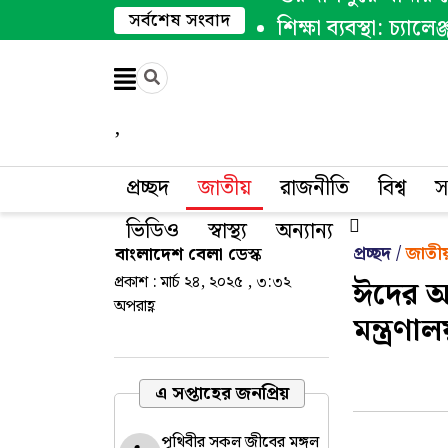
সর্বশেষ সংবাদ
শিক্ষা ব্যবস্থা: চ্যাল
গোমস্তাপুরে কৃষি 
রেললাইনে বসে ফোনে
সকল মেনু
,
জাতীয়
প্রচ্ছদ
জাতীয়
রাজনীতি
বিশ্ব
স
রাজনীতি
ভিডিও
স্বাস্থ্য
অন্যান্য
প্রচ্ছদ /
জাতী
বাংলাদেশ বেলা ডেস্ক
বিশ্ব
প্রকাশ : মার্চ ২৪, ২০২৫ , ৩:৩২
ঈদের আগ
অপরাহ্ণ
মন্ত্রণা
অর্থ-বাণিজ্য
খেলা
এ সপ্তাহের জনপ্রিয়
তথ্য-প্রযুক্তি
পৃথিবীর সকল জীবের মঙ্গল