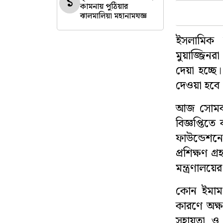
১
কামনায় পুঠিয়ার
বিনোদন
ঝালমালিয়া মহানামযজ্ঞ
ইসলামিক 
সারাদেশ
মুয়াজ্জিনর
ভিডিও
দেয়া হচ্ছে।
দেওয়া হবে
লাইফস্টাইল
আজ সোমবার 
প্রবাসী সংবাদ
বিজ্ঞপ্তিতে
ফাউন্ডেশন
মতাতম
প্রশিক্ষণ গ
মন্ত্রণালয়ে
শিক্ষাঙ্গন
কোন ইমাম বা 
অপরাধ
কারণে অক্ষ
ধর্ম
সহায়তা ও 