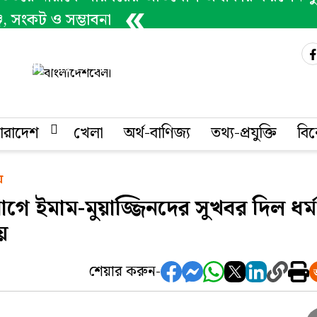
েঞ্জ, সংকট ও সম্ভাবনা
প্রণোদনা পেলো ১০ হাজার কৃষক
 কথা বলতে গিয়ে প্রাণ গেল ব্যবসায়ীর
ারাদেশ
খেলা
অর্থ-বাণিজ্য
তথ্য-প্রযুক্তি
বি
য়
ে ইমাম-মুয়াজ্জিনদের সুখবর দিল ধর্ম
লয়
শেয়ার করুন-