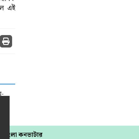
লে এই
য়-
বাংলা কনভাটার