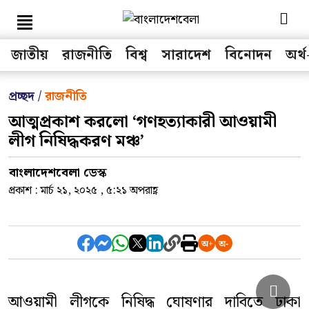
জাতীয়
রাজনীতি
বিশ্ব
সারাদেশ
বিনোদন
অর্থ
সকল মেনু
প্রচ্ছদ /
রাজনীতি
আত্মপ্রকাশ করলো ‘গণহত্যাকারী আওয়ামী
জাতীয়
লীগ নিষিদ্ধকরণ মঞ্চ’
রাজনীতি
বাংলাদেশবেলা ডেস্ক
বিশ্ব
প্রকাশ : মার্চ ২১, ২০২৫ , ৫:২১ অপরাহ্ণ
অর্থ-বাণিজ্য
খেলা
তথ্য-প্রযুক্তি
আওয়ামী লীগকে নিষিদ্ধ ঘোষণার দাবিতে ঢাকা