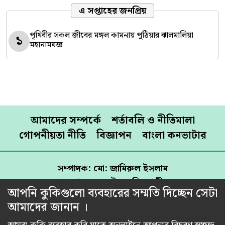
এ সপ্তাহের জনপ্রিয়
পৃথিবীর সকল জীবের মঙ্গল কামনায় পুঠিয়ার ঝালমালিয়া
১
মহানামযজ্ঞ
আমাদের সম্পর্কে
শর্তাবলি ও নীতিমালা
গোপনীয়তা নীতি
বিজ্ঞাপন
বাংলা কনভাটার
সম্পাদক: মো: জামিরুল ইসলাম
প্রকাশক: রেজাউল করিম শামীম
আপনি কুকিগুলো ব্যবহারের সম্মতি দিচ্ছেন সেটা
প্রধান কার্যালয়: তিতাস রোড, ব্যাংক কলোনি, পূর্ব রামপুরা,
আমাদের জানান ।
ঢাকা-১২১৯।
মোবাইল: 01716502565, ইমেইল: