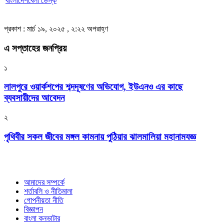
বাংলাদেশবেলা ডেস্ক
প্রকাশ : মার্চ ১৯, ২০২৫ , ২:২২ অপরাহ্ণ
এ সপ্তাহের জনপ্রিয়
১
লালপুরে ওয়ার্কশপের শব্দদূষণের অভিযোগ, ইউএনও এর কাছে
ব্যবসায়ীদের আবেদন
২
পৃথিবীর সকল জীবের মঙ্গল কামনায় পুঠিয়ার ঝালমালিয়া মহানামযজ্ঞ
আমাদের সম্পর্কে
শর্তাবলি ও নীতিমালা
গোপনীয়তা নীতি
বিজ্ঞাপন
বাংলা কনভাটার