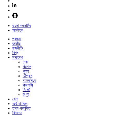
বাংলা কনভার্টার
আর্কাইভ
প্রচ্ছদ
জাতীয়
রাজনীতি
বিশ্ব
সারাদেশ
ঢাকা
বরিশাল
খুলনা
চট্টগ্রাম
ময়মনসিংহ
রাজশাহী
সিলেট
রংপুর
খেলা
অর্থ-বাণিজ্য
তথ্য-প্রযুক্তি
বিনোদন