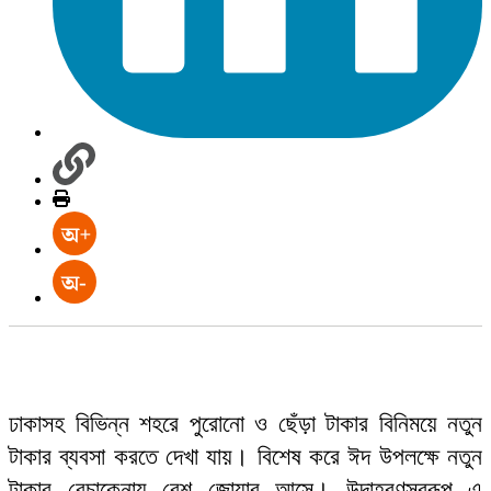
ঢাকাসহ বিভিন্ন শহরে পুরোনো ও ছেঁড়া টাকার বিনিময়ে নতুন
টাকার ব্যবসা করতে দেখা যায়। বিশেষ করে ঈদ উপলক্ষে নতুন
টাকার বেচাকেনায় বেশ জোয়ার আসে। উদাহরণস্বরূপ এ