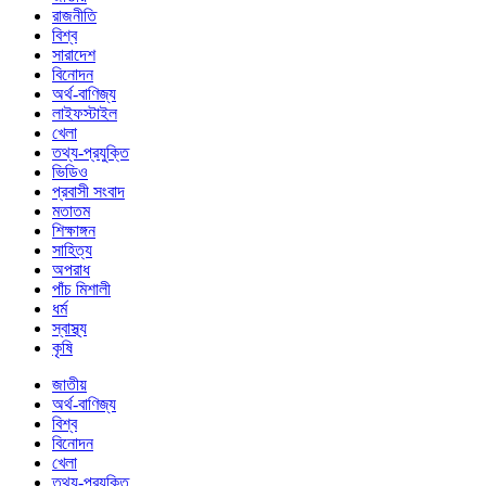
রাজনীতি
বিশ্ব
সারাদেশ
বিনোদন
অর্থ-বাণিজ্য
লাইফস্টাইল
খেলা
তথ্য-প্রযুক্তি
ভিডিও
প্রবাসী সংবাদ
মতাতম
শিক্ষাঙ্গন
সাহিত্য
অপরাধ
পাঁচ মিশালী
ধর্ম
স্বাস্থ্য
কৃষি
জাতীয়
অর্থ-বাণিজ্য
বিশ্ব
বিনোদন
খেলা
তথ্য-প্রযুক্তি