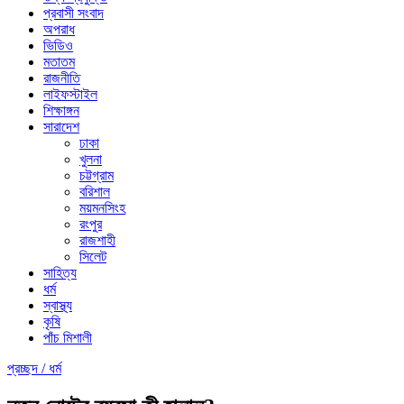
প্রবাসী সংবাদ
অপরাধ
ভিডিও
মতাতম
রাজনীতি
লাইফস্টাইল
শিক্ষাঙ্গন
সারাদেশ
ঢাকা
খুলনা
চট্টগ্রাম
বরিশাল
ময়মনসিংহ
রংপুর
রাজশাহী
সিলেট
সাহিত্য
ধর্ম
স্বাস্থ্য
কৃষি
পাঁচ মিশালী
প্রচ্ছদ /
ধর্ম