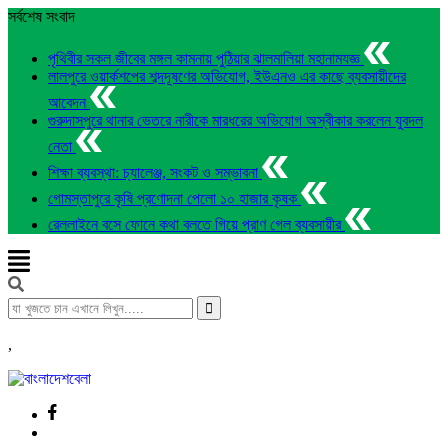
সর্বশেষ সংবাদ
পৃথিবীর সকল জীবের মঙ্গল কামনায় পুঠিয়ার ঝালমালিয়া মহানামযজ্ঞ
লালপুরে ওয়ার্কশপের শব্দদূষণের অভিযোগ, ইউএনও এর কাছে ব্যবসায়ীদের
আবেদন
গুরুদাসপুরে থানার ভেতরে নারীকে মারধরের অভিযোগ অস্বীকার করলেন যুবদল
নেতা
শিক্ষা ব্যবস্থা: চ্যালেঞ্জ, সংকট ও সম্ভাবনা
গোমস্তাপুরে কৃষি প্রণোদনা পেলো ১০ হাজার কৃষক
রেললাইনে বসে ফোনে কথা বলতে গিয়ে প্রাণ গেল ব্যবসায়ীর
,