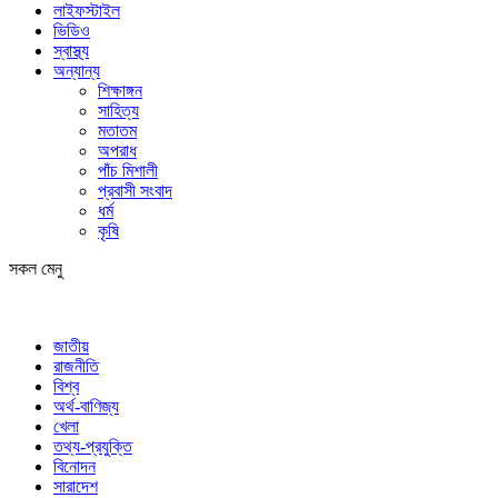
লাইফস্টাইল
ভিডিও
স্বাস্থ্য
অন্যান্য
শিক্ষাঙ্গন
সাহিত্য
মতাতম
অপরাধ
পাঁচ মিশালী
প্রবাসী সংবাদ
ধর্ম
কৃষি
সকল মেনু
জাতীয়
রাজনীতি
বিশ্ব
অর্থ-বাণিজ্য
খেলা
তথ্য-প্রযুক্তি
বিনোদন
সারাদেশ