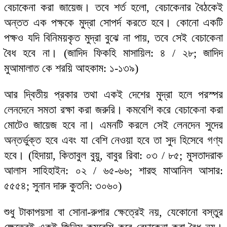
বেচাকেনা করা জায়েজ। তবে শর্ত হলো, বেচাকেনার বৈঠকেই
অন্তত এক পক্ষকে মুদ্রা সোপর্দ করতে হবে। কোনো একটি
পক্ষও যদি বিনিময়কৃত মুদ্রা বুঝে না পায়, তবে সেই বেচাকেনা
বৈধ হবে না। (জাদিদ ফিকহি মাসায়িল: ৪ / ২৮; জাদিদ
মুআমালাত কে শরয়ি আহকাম: ১-১৩৯)
আর দ্বিতীয় প্রকার তথা একই দেশের মুদ্রা হলে পরস্পর
লেনদেনে সমতা রক্ষা করা জরুরি। কমবেশি করে বেচাকেনা করা
মোটেও জায়েজ হবে না। এমনটি করলে সেই লেনদেন সুদের
অন্তর্ভুক্ত হবে এবং যা বেশি নেওয়া হবে তা সুদ হিসেবে গণ্য
হবে। (হিদায়া, কিতাবুল বুয়ু, বাবুর রিবা: ০৩ / ৮৫; মুসতাদরাক
আলাস সাহিহাইন: ০২ / ৬৫-৬৬; শারহু মাআনিল আসার:
৫৫৫৪; সুনান দারু কুতনি: ৩০৬০)
শুধু টাকাপয়সা বা সোনা-রুপার ক্ষেত্রেই নয়, যেকোনো বস্তুর