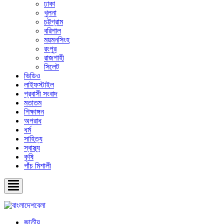
ঢাকা
খুলনা
চট্টগ্রাম
বরিশাল
ময়মনসিংহ
রংপুর
রাজশাহী
সিলেট
ভিডিও
লাইফস্টাইল
প্রবাসী সংবাদ
মতাতম
শিক্ষাঙ্গন
অপরাধ
ধর্ম
সাহিত্য
স্বাস্থ্য
কৃষি
পাঁচ মিশালী
জাতীয়