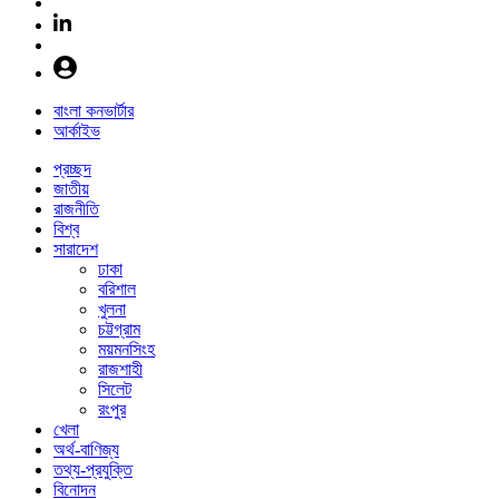
বাংলা কনভার্টার
আর্কাইভ
প্রচ্ছদ
জাতীয়
রাজনীতি
বিশ্ব
সারাদেশ
ঢাকা
বরিশাল
খুলনা
চট্টগ্রাম
ময়মনসিংহ
রাজশাহী
সিলেট
রংপুর
খেলা
অর্থ-বাণিজ্য
তথ্য-প্রযুক্তি
বিনোদন