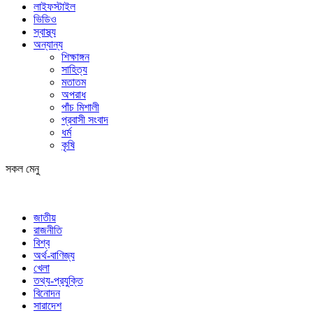
লাইফস্টাইল
ভিডিও
স্বাস্থ্য
অন্যান্য
শিক্ষাঙ্গন
সাহিত্য
মতাতম
অপরাধ
পাঁচ মিশালী
প্রবাসী সংবাদ
ধর্ম
কৃষি
সকল মেনু
জাতীয়
রাজনীতি
বিশ্ব
অর্থ-বাণিজ্য
খেলা
তথ্য-প্রযুক্তি
বিনোদন
সারাদেশ