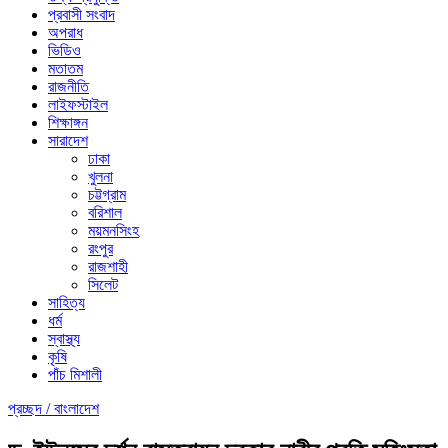
প্রবাসী সংবাদ
অপরাধ
ভিডিও
মতাতম
রাজনীতি
লাইফস্টাইল
শিক্ষাঙ্গন
সারাদেশ
ঢাকা
খুলনা
চট্টগ্রাম
বরিশাল
ময়মনসিংহ
রংপুর
রাজশাহী
সিলেট
সাহিত্য
ধর্ম
স্বাস্থ্য
কৃষি
পাঁচ মিশালী
প্রচ্ছদ /
বাংলাদেশ