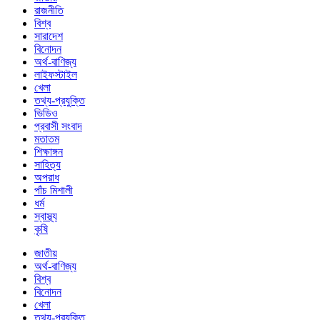
রাজনীতি
বিশ্ব
সারাদেশ
বিনোদন
অর্থ-বাণিজ্য
লাইফস্টাইল
খেলা
তথ্য-প্রযুক্তি
ভিডিও
প্রবাসী সংবাদ
মতাতম
শিক্ষাঙ্গন
সাহিত্য
অপরাধ
পাঁচ মিশালী
ধর্ম
স্বাস্থ্য
কৃষি
জাতীয়
অর্থ-বাণিজ্য
বিশ্ব
বিনোদন
খেলা
তথ্য-প্রযুক্তি