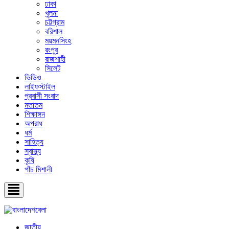
ঢাকা
খুলনা
চট্টগ্রাম
বরিশাল
ময়মনসিংহ
রংপুর
রাজশাহী
সিলেট
ভিডিও
লাইফস্টাইল
প্রবাসী সংবাদ
মতাতম
শিক্ষাঙ্গন
অপরাধ
ধর্ম
সাহিত্য
স্বাস্থ্য
কৃষি
পাঁচ মিশালী
জাতীয়