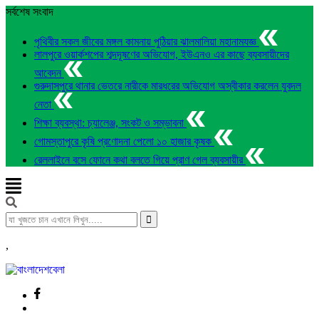
সর্বশেষ সংবাদ
পৃথিবীর সকল জীবের মঙ্গল কামনায় পুঠিয়ার ঝালমালিয়া মহানামযজ্ঞ
লালপুরে ওয়ার্কশপের শব্দদূষণের অভিযোগ, ইউএনও এর কাছে ব্যবসায়ীদের
আবেদন
গুরুদাসপুরে থানার ভেতরে নারীকে মারধরের অভিযোগ অস্বীকার করলেন যুবদল
নেতা
শিক্ষা ব্যবস্থা: চ্যালেঞ্জ, সংকট ও সম্ভাবনা
গোমস্তাপুরে কৃষি প্রণোদনা পেলো ১০ হাজার কৃষক
রেললাইনে বসে ফোনে কথা বলতে গিয়ে প্রাণ গেল ব্যবসায়ীর
,