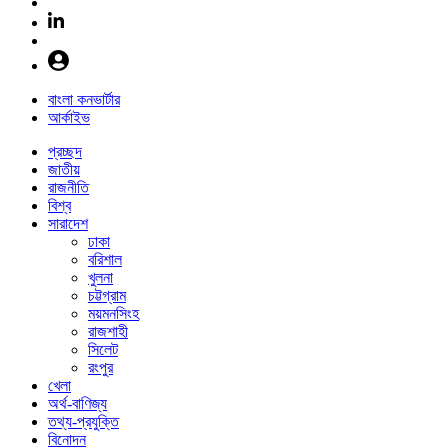
বাংলা কনভার্টার
আর্কাইভ
প্রচ্ছদ
জাতীয়
রাজনীতি
বিশ্ব
সারাদেশ
ঢাকা
বরিশাল
খুলনা
চট্টগ্রাম
ময়মনসিংহ
রাজশাহী
সিলেট
রংপুর
খেলা
অর্থ-বাণিজ্য
তথ্য-প্রযুক্তি
বিনোদন