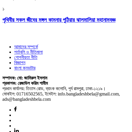
১
পৃথিবীর সকল জীবের মঙ্গল কামনায় পুঠিয়ার ঝালমালিয়া মহানামযজ্ঞ
আমাদের সম্পর্কে
শর্তাবলি ও নীতিমালা
গোপনীয়তা নীতি
বিজ্ঞাপন
বাংলা কনভাটার
সম্পাদক: মো: জামিরুল ইসলাম
প্রকাশক: রেজাউল করিম শামীম
প্রধান কার্যালয়: তিতাস রোড, ব্যাংক কলোনি, পূর্ব রামপুরা, ঢাকা-১২১৯।
মোবাইল: 01716502565, ইমেইল: info.bangladeshbela@gmail.com,
ads@bangladeshbela.com