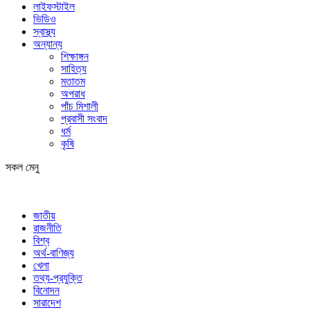
লাইফস্টাইল
ভিডিও
স্বাস্থ্য
অন্যান্য
শিক্ষাঙ্গন
সাহিত্য
মতাতম
অপরাধ
পাঁচ মিশালী
প্রবাসী সংবাদ
ধর্ম
কৃষি
সকল মেনু
জাতীয়
রাজনীতি
বিশ্ব
অর্থ-বাণিজ্য
খেলা
তথ্য-প্রযুক্তি
বিনোদন
সারাদেশ