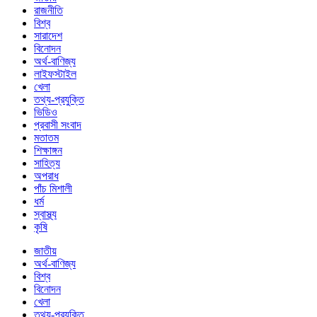
রাজনীতি
বিশ্ব
সারাদেশ
বিনোদন
অর্থ-বাণিজ্য
লাইফস্টাইল
খেলা
তথ্য-প্রযুক্তি
ভিডিও
প্রবাসী সংবাদ
মতাতম
শিক্ষাঙ্গন
সাহিত্য
অপরাধ
পাঁচ মিশালী
ধর্ম
স্বাস্থ্য
কৃষি
জাতীয়
অর্থ-বাণিজ্য
বিশ্ব
বিনোদন
খেলা
তথ্য-প্রযুক্তি