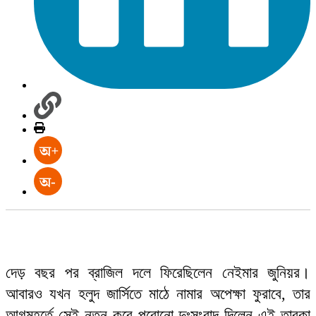
দেড় বছর পর ব্রাজিল দলে ফিরেছিলেন নেইমার জুনিয়র।
আবারও যখন হলুদ জার্সিতে মাঠে নামার অপেক্ষা ফুরাবে, তার
আগমুহূর্তে সেই নতুন করে পুরোনো দুঃসংবাদ দিলেন এই তারকা