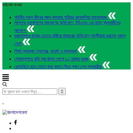
সর্বশেষ সংবাদ
পৃথিবীর সকল জীবের মঙ্গল কামনায় পুঠিয়ার ঝালমালিয়া মহানামযজ্ঞ
লালপুরে ওয়ার্কশপের শব্দদূষণের অভিযোগ, ইউএনও এর কাছে ব্যবসায়ীদের
আবেদন
গুরুদাসপুরে থানার ভেতরে নারীকে মারধরের অভিযোগ অস্বীকার করলেন যুবদল
নেতা
শিক্ষা ব্যবস্থা: চ্যালেঞ্জ, সংকট ও সম্ভাবনা
গোমস্তাপুরে কৃষি প্রণোদনা পেলো ১০ হাজার কৃষক
রেললাইনে বসে ফোনে কথা বলতে গিয়ে প্রাণ গেল ব্যবসায়ীর
,