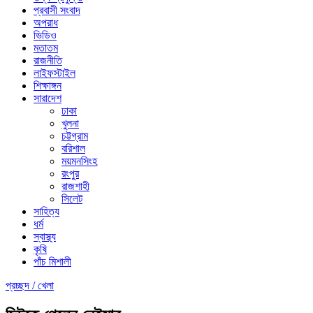
প্রবাসী সংবাদ
অপরাধ
ভিডিও
মতাতম
রাজনীতি
লাইফস্টাইল
শিক্ষাঙ্গন
সারাদেশ
ঢাকা
খুলনা
চট্টগ্রাম
বরিশাল
ময়মনসিংহ
রংপুর
রাজশাহী
সিলেট
সাহিত্য
ধর্ম
স্বাস্থ্য
কৃষি
পাঁচ মিশালী
প্রচ্ছদ /
খেলা