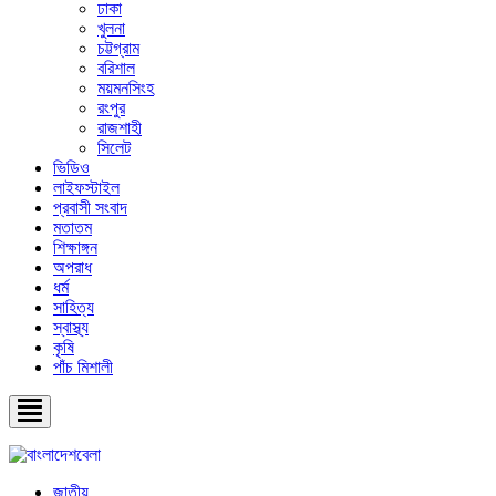
ঢাকা
খুলনা
চট্টগ্রাম
বরিশাল
ময়মনসিংহ
রংপুর
রাজশাহী
সিলেট
ভিডিও
লাইফস্টাইল
প্রবাসী সংবাদ
মতাতম
শিক্ষাঙ্গন
অপরাধ
ধর্ম
সাহিত্য
স্বাস্থ্য
কৃষি
পাঁচ মিশালী
জাতীয়