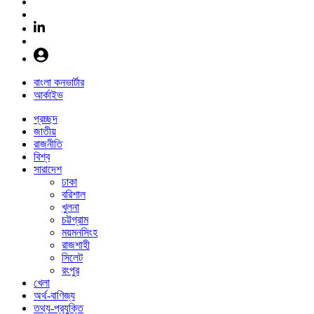
বাংলা কনভার্টার
আর্কাইভ
প্রচ্ছদ
জাতীয়
রাজনীতি
বিশ্ব
সারাদেশ
ঢাকা
বরিশাল
খুলনা
চট্টগ্রাম
ময়মনসিংহ
রাজশাহী
সিলেট
রংপুর
খেলা
অর্থ-বাণিজ্য
তথ্য-প্রযুক্তি