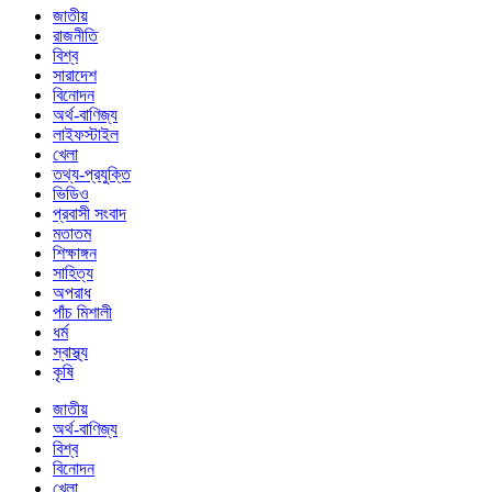
জাতীয়
রাজনীতি
বিশ্ব
সারাদেশ
বিনোদন
অর্থ-বাণিজ্য
লাইফস্টাইল
খেলা
তথ্য-প্রযুক্তি
ভিডিও
প্রবাসী সংবাদ
মতাতম
শিক্ষাঙ্গন
সাহিত্য
অপরাধ
পাঁচ মিশালী
ধর্ম
স্বাস্থ্য
কৃষি
জাতীয়
অর্থ-বাণিজ্য
বিশ্ব
বিনোদন
খেলা