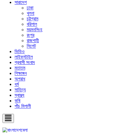
সারাদেশ
ঢাকা
খুলনা
চট্টগ্রাম
বরিশাল
ময়মনসিংহ
রংপুর
রাজশাহী
সিলেট
ভিডিও
লাইফস্টাইল
প্রবাসী সংবাদ
মতাতম
শিক্ষাঙ্গন
অপরাধ
ধর্ম
সাহিত্য
স্বাস্থ্য
কৃষি
পাঁচ মিশালী