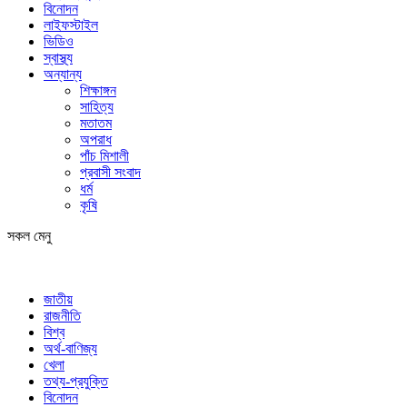
বিনোদন
লাইফস্টাইল
ভিডিও
স্বাস্থ্য
অন্যান্য
শিক্ষাঙ্গন
সাহিত্য
মতাতম
অপরাধ
পাঁচ মিশালী
প্রবাসী সংবাদ
ধর্ম
কৃষি
সকল মেনু
জাতীয়
রাজনীতি
বিশ্ব
অর্থ-বাণিজ্য
খেলা
তথ্য-প্রযুক্তি
বিনোদন