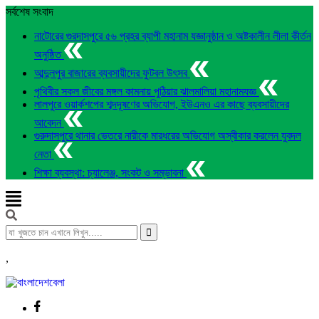
সর্বশেষ সংবাদ
নাটোরের গুরদাসপুরে ৫৬ প্রহর ব্যাপী মহানাম যজ্ঞানুষ্ঠান ও অষ্টকালীন লীলা কীর্তন
অনুষ্ঠিত
আব্দুলপুর বাজারের ব্যবসায়ীদের ফুটবল উৎসব
পৃথিবীর সকল জীবের মঙ্গল কামনায় পুঠিয়ার ঝালমালিয়া মহানামযজ্ঞ
লালপুরে ওয়ার্কশপের শব্দদূষণের অভিযোগ, ইউএনও এর কাছে ব্যবসায়ীদের
আবেদন
গুরুদাসপুরে থানার ভেতরে নারীকে মারধরের অভিযোগ অস্বীকার করলেন যুবদল
নেতা
শিক্ষা ব্যবস্থা: চ্যালেঞ্জ, সংকট ও সম্ভাবনা
,