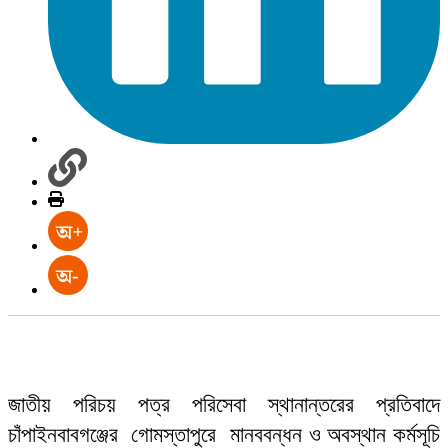
জাতীয় পরিচয় পত্র পরিসেবা স্থানান্তরের প্রতিবাদে
চাঁপাইনবাবগঞ্জের গোমস্তাপুরে মানববন্ধন ও অবস্থান কর্মসূচি