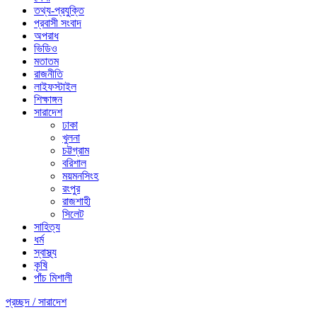
তথ্য-প্রযুক্তি
প্রবাসী সংবাদ
অপরাধ
ভিডিও
মতাতম
রাজনীতি
লাইফস্টাইল
শিক্ষাঙ্গন
সারাদেশ
ঢাকা
খুলনা
চট্টগ্রাম
বরিশাল
ময়মনসিংহ
রংপুর
রাজশাহী
সিলেট
সাহিত্য
ধর্ম
স্বাস্থ্য
কৃষি
পাঁচ মিশালী
প্রচ্ছদ /
সারাদেশ