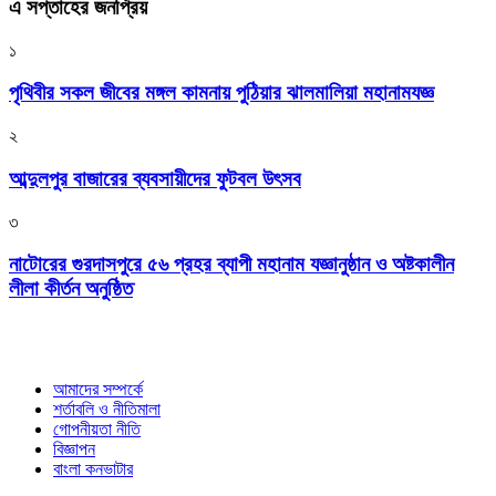
এ সপ্তাহের জনপ্রিয়
১
পৃথিবীর সকল জীবের মঙ্গল কামনায় পুঠিয়ার ঝালমালিয়া মহানামযজ্ঞ
২
আব্দুলপুর বাজারের ব্যবসায়ীদের ফুটবল উৎসব
৩
নাটোরের গুরদাসপুরে ৫৬ প্রহর ব্যাপী মহানাম যজ্ঞানুষ্ঠান ও অষ্টকালীন
লীলা কীর্তন অনুষ্ঠিত
আমাদের সম্পর্কে
শর্তাবলি ও নীতিমালা
গোপনীয়তা নীতি
বিজ্ঞাপন
বাংলা কনভাটার