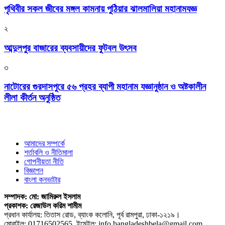
পৃথিবীর সকল জীবের মঙ্গল কামনায় পুঠিয়ার ঝালমালিয়া মহানামযজ্ঞ
২
আব্দুলপুর বাজারের ব্যবসায়ীদের ফুটবল উৎসব
৩
নাটোরের গুরদাসপুরে ৫৬ প্রহর ব্যাপী মহানাম যজ্ঞানুষ্ঠান ও অষ্টকালীন
লীলা কীর্তন অনুষ্ঠিত
আমাদের সম্পর্কে
শর্তাবলি ও নীতিমালা
গোপনীয়তা নীতি
বিজ্ঞাপন
বাংলা কনভাটার
সম্পাদক: মো: জামিরুল ইসলাম
প্রকাশক: রেজাউল করিম শামীম
প্রধান কার্যালয়: তিতাস রোড, ব্যাংক কলোনি, পূর্ব রামপুরা, ঢাকা-১২১৯।
মোবাইল: 01716502565, ইমেইল: info.bangladeshbela@gmail.com,