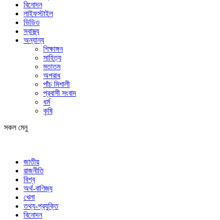
বিনোদন
লাইফস্টাইল
ভিডিও
স্বাস্থ্য
অন্যান্য
শিক্ষাঙ্গন
সাহিত্য
মতাতম
অপরাধ
পাঁচ মিশালী
প্রবাসী সংবাদ
ধর্ম
কৃষি
সকল মেনু
জাতীয়
রাজনীতি
বিশ্ব
অর্থ-বাণিজ্য
খেলা
তথ্য-প্রযুক্তি
বিনোদন