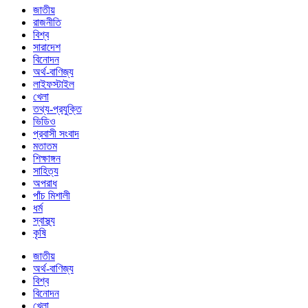
জাতীয়
রাজনীতি
বিশ্ব
সারাদেশ
বিনোদন
অর্থ-বাণিজ্য
লাইফস্টাইল
খেলা
তথ্য-প্রযুক্তি
ভিডিও
প্রবাসী সংবাদ
মতাতম
শিক্ষাঙ্গন
সাহিত্য
অপরাধ
পাঁচ মিশালী
ধর্ম
স্বাস্থ্য
কৃষি
জাতীয়
অর্থ-বাণিজ্য
বিশ্ব
বিনোদন
খেলা