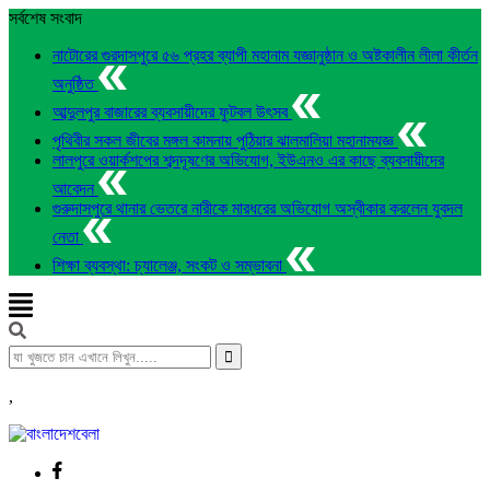
সর্বশেষ সংবাদ
নাটোরের গুরদাসপুরে ৫৬ প্রহর ব্যাপী মহানাম যজ্ঞানুষ্ঠান ও অষ্টকালীন লীলা কীর্তন
অনুষ্ঠিত
আব্দুলপুর বাজারের ব্যবসায়ীদের ফুটবল উৎসব
পৃথিবীর সকল জীবের মঙ্গল কামনায় পুঠিয়ার ঝালমালিয়া মহানামযজ্ঞ
লালপুরে ওয়ার্কশপের শব্দদূষণের অভিযোগ, ইউএনও এর কাছে ব্যবসায়ীদের
আবেদন
গুরুদাসপুরে থানার ভেতরে নারীকে মারধরের অভিযোগ অস্বীকার করলেন যুবদল
নেতা
শিক্ষা ব্যবস্থা: চ্যালেঞ্জ, সংকট ও সম্ভাবনা
,