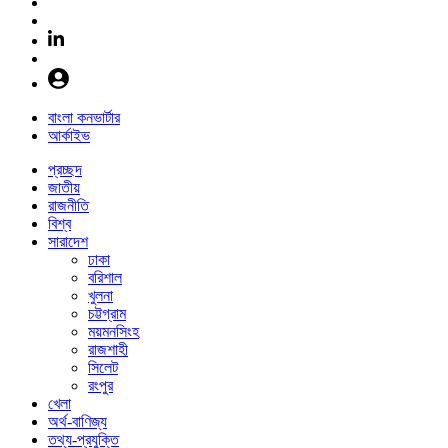
বাংলা কনভার্টার
আর্কাইভ
প্রচ্ছদ
জাতীয়
রাজনীতি
বিশ্ব
সারাদেশ
ঢাকা
বরিশাল
খুলনা
চট্টগ্রাম
ময়মনসিংহ
রাজশাহী
সিলেট
রংপুর
খেলা
অর্থ-বাণিজ্য
তথ্য-প্রযুক্তি