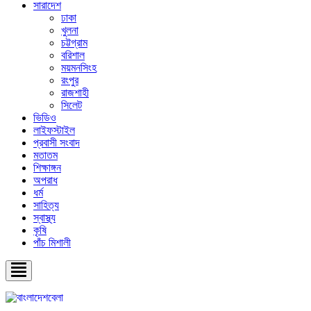
সারাদেশ
ঢাকা
খুলনা
চট্টগ্রাম
বরিশাল
ময়মনসিংহ
রংপুর
রাজশাহী
সিলেট
ভিডিও
লাইফস্টাইল
প্রবাসী সংবাদ
মতাতম
শিক্ষাঙ্গন
অপরাধ
ধর্ম
সাহিত্য
স্বাস্থ্য
কৃষি
পাঁচ মিশালী