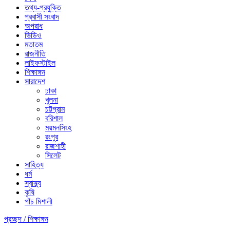
তথ্য-প্রযুক্তি
প্রবাসী সংবাদ
অপরাধ
ভিডিও
মতাতম
রাজনীতি
লাইফস্টাইল
শিক্ষাঙ্গন
সারাদেশ
ঢাকা
খুলনা
চট্টগ্রাম
বরিশাল
ময়মনসিংহ
রংপুর
রাজশাহী
সিলেট
সাহিত্য
ধর্ম
স্বাস্থ্য
কৃষি
পাঁচ মিশালী
প্রচ্ছদ /
শিক্ষাঙ্গন