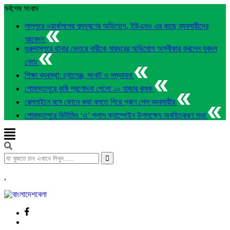
সর্বশেষ সংবাদ
লালপুরে ওয়ার্কশপের শব্দদূষণের অভিযোগ, ইউএনও এর কাছে ব্যবসায়ীদের
আবেদন
গুরুদাসপুরে থানার ভেতরে নারীকে মারধরের অভিযোগ অস্বীকার করলেন যুবদল
নেতা
শিক্ষা ব্যবস্থা: চ্যালেঞ্জ, সংকট ও সম্ভাবনা
গোমস্তাপুরে কৃষি প্রণোদনা পেলো ১০ হাজার কৃষক
রেললাইনে বসে ফোনে কথা বলতে গিয়ে প্রাণ গেল ব্যবসায়ীর
গোমস্তাপুরে ভিটামিন ‘এ’ প্লাস ক্যাম্পেইন উপলক্ষ্যে অবহিতকরণ সভা
,