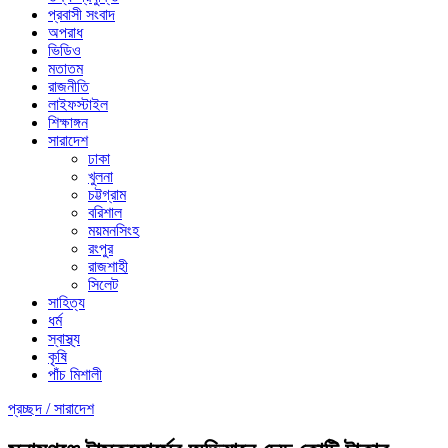
প্রবাসী সংবাদ
অপরাধ
ভিডিও
মতাতম
রাজনীতি
লাইফস্টাইল
শিক্ষাঙ্গন
সারাদেশ
ঢাকা
খুলনা
চট্টগ্রাম
বরিশাল
ময়মনসিংহ
রংপুর
রাজশাহী
সিলেট
সাহিত্য
ধর্ম
স্বাস্থ্য
কৃষি
পাঁচ মিশালী
প্রচ্ছদ /
সারাদেশ