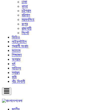
ঢাকা
খুলনা
চট্টগ্রাম
বরিশাল
ময়মনসিংহ
রংপুর
রাজশাহী
সিলেট
ভিডিও
লাইফস্টাইল
প্রবাসী সংবাদ
মতাতম
শিক্ষাঙ্গন
অপরাধ
ধর্ম
সাহিত্য
স্বাস্থ্য
কৃষি
পাঁচ মিশালী
জাতীয়