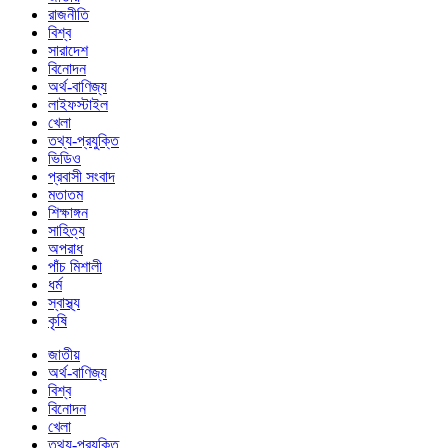
রাজনীতি
বিশ্ব
সারাদেশ
বিনোদন
অর্থ-বাণিজ্য
লাইফস্টাইল
খেলা
তথ্য-প্রযুক্তি
ভিডিও
প্রবাসী সংবাদ
মতাতম
শিক্ষাঙ্গন
সাহিত্য
অপরাধ
পাঁচ মিশালী
ধর্ম
স্বাস্থ্য
কৃষি
জাতীয়
অর্থ-বাণিজ্য
বিশ্ব
বিনোদন
খেলা
তথ্য-প্রযুক্তি