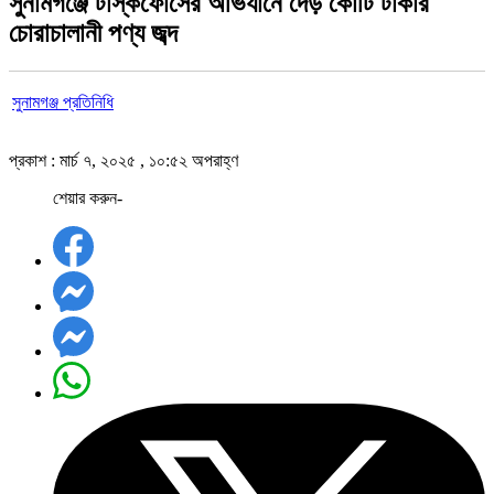
সুনামগঞ্জে টাস্কফোর্সের অভিযানে দেড় কোটি টাকার
চোরাচালানী পণ্য জব্দ
সুনামগঞ্জ প্রতিনিধি
প্রকাশ : মার্চ ৭, ২০২৫ , ১০:৫২ অপরাহ্ণ
শেয়ার করুন-