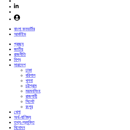
বাংলা কনভার্টার
আর্কাইভ
প্রচ্ছদ
জাতীয়
রাজনীতি
বিশ্ব
সারাদেশ
ঢাকা
বরিশাল
খুলনা
চট্টগ্রাম
ময়মনসিংহ
রাজশাহী
সিলেট
রংপুর
খেলা
অর্থ-বাণিজ্য
তথ্য-প্রযুক্তি
বিনোদন