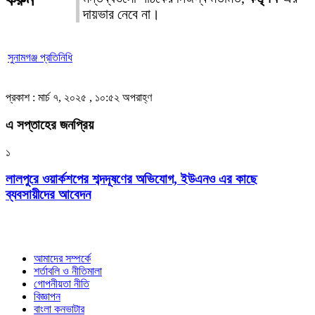
দায়ভার নেবে না।
সুনামগঞ্জ প্রতিনিধি
প্রকাশ : মার্চ ৭, ২০২৫ , ১০:৫২ অপরাহ্ণ
এ সপ্তাহের জনপ্রিয়
১
লালপুরে ওয়ার্কশপের শব্দদূষণের অভিযোগ, ইউএনও এর কাছে
ব্যবসায়ীদের আবেদন
আমাদের সম্পর্কে
শর্তাবলি ও নীতিমালা
গোপনীয়তা নীতি
বিজ্ঞাপন
বাংলা কনভাটার