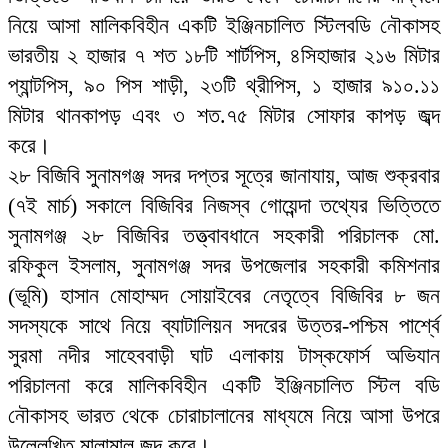
নিয়ে আসা মালিকবিহীন একটি ইঞ্জিনচালিত স্টিলবডি নৌকাসহ
ভারতীয় ২ হাজার ৭ শত ১৮টি শার্টপিস, ৪সিহাজার ২১৬ মিটার
প্যান্টপিস, ৯০ পিস শাড়ী, ২৩টি থ্রীপিস, ১ হাজার ৯১০.১১
মিটার থানকাপড় এবং ৩ শত.৭৫ মিটার সোফার কাপড় জব্দ
করে।
২৮ বিজিবি সুনামগঞ্জ সদর দপ্তর সূত্রে জানাযায়, আজ শুক্রবার
(৭ই মার্চ) সকালে বিজিবির নিজস্ব গোয়েন্দা তথ্যের ভিত্তিতে
সুনামগঞ্জ ২৮ বিজিবির তত্ত্বাবধানে সহকারী পরিচালক মো.
রফিকুল ইসলাম, সুনামগঞ্জ সদর উপজেলার সহকারী কমিশনার
(ভূমি) হাসান মোহাম্মদ সোয়াইবের নেতৃত্বে বিজিবির ৮ জন
সদস্যকে সাথে নিয়ে ব্যাটালিয়ন সদরের উত্তর-পশ্চিম পার্শ্বে
সুরমা নদীর সাহেববাড়ী ঘাট এলাকায় টাস্কফোর্স অভিযান
পরিচালনা করে মালিকবিহীন একটি ইঞ্জিনচালিত স্টিল বডি
নৌকাসহ ভারত থেকে চোরাচালানের মাধ্যমে নিয়ে আসা উপরে
উল্লেখিত মালামাল জব্দ করে।