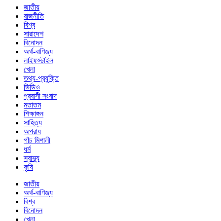
জাতীয়
রাজনীতি
বিশ্ব
সারাদেশ
বিনোদন
অর্থ-বাণিজ্য
লাইফস্টাইল
খেলা
তথ্য-প্রযুক্তি
ভিডিও
প্রবাসী সংবাদ
মতাতম
শিক্ষাঙ্গন
সাহিত্য
অপরাধ
পাঁচ মিশালী
ধর্ম
স্বাস্থ্য
কৃষি
জাতীয়
অর্থ-বাণিজ্য
বিশ্ব
বিনোদন
খেলা