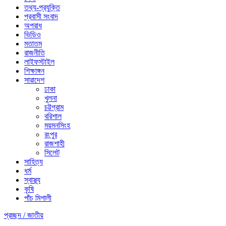
তথ্য-প্রযুক্তি
প্রবাসী সংবাদ
অপরাধ
ভিডিও
মতাতম
রাজনীতি
লাইফস্টাইল
শিক্ষাঙ্গন
সারাদেশ
ঢাকা
খুলনা
চট্টগ্রাম
বরিশাল
ময়মনসিংহ
রংপুর
রাজশাহী
সিলেট
সাহিত্য
ধর্ম
স্বাস্থ্য
কৃষি
পাঁচ মিশালী
প্রচ্ছদ /
জাতীয়