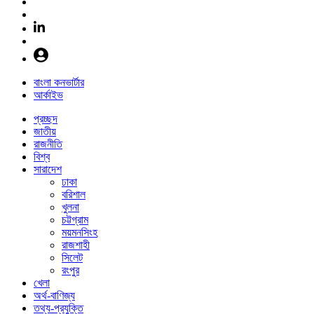
বাংলা কনভার্টার
আর্কাইভ
প্রচ্ছদ
জাতীয়
রাজনীতি
বিশ্ব
সারাদেশ
ঢাকা
বরিশাল
খুলনা
চট্টগ্রাম
ময়মনসিংহ
রাজশাহী
সিলেট
রংপুর
খেলা
অর্থ-বাণিজ্য
তথ্য-প্রযুক্তি