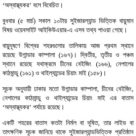
‘অস্বাস্থ্যকর’ বলে বিবেচিত।
বুধবার (৫ মার্চ) সকাল ১০টায় সুইজারল্যান্ড ভিত্তিক বায়ুমান
বিষয় ওয়েবসাইট আইকিউএয়ার-এ এসব তথ্য পাওয়া গেছে।
বায়ুদূষণে বিশ্বের শহরগুলোর তালিকায় আজ প্রথম স্থানে
রয়েছে উগান্ডার কাম্পালা (১৬৭)। দ্বিতীয়, তৃতীয় ও পঞ্চম
স্থানে রয়েছে যথাক্রমে চীনের বেইজিং (১৬৬), নেপালের
কাঠমান্ডু (১৬১) ও থাইল্যান্ডের চিয়াং মাই (১৫৮)।
সূচক অনুযায়ী ঢাকার মতো উগান্ডার কাম্পালা, চীনের বেইজিং,
নেপালের কাঠমান্ডু ও থাইল্যান্ডের চিয়াং মাই এর বাতাস
‘অস্বাস্থ্যকর’ পর্যায়ে রয়েছে।
একটি শহরের বাতাস কতটা নির্মল বা দূষিত, তার লাইভ বা
তাৎক্ষণিক সূচক জানিয়ে থাকে সুইজারল্যান্ডভিত্তিক প্রতিষ্ঠান