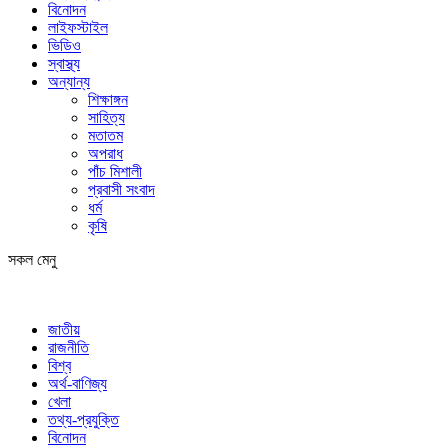
বিনোদন
লাইফস্টাইল
ভিডিও
স্বাস্থ্য
অন্যান্য
শিক্ষাঙ্গন
সাহিত্য
মতাতম
অপরাধ
পাঁচ মিশালী
প্রবাসী সংবাদ
ধর্ম
কৃষি
সকল মেনু
জাতীয়
রাজনীতি
বিশ্ব
অর্থ-বাণিজ্য
খেলা
তথ্য-প্রযুক্তি
বিনোদন