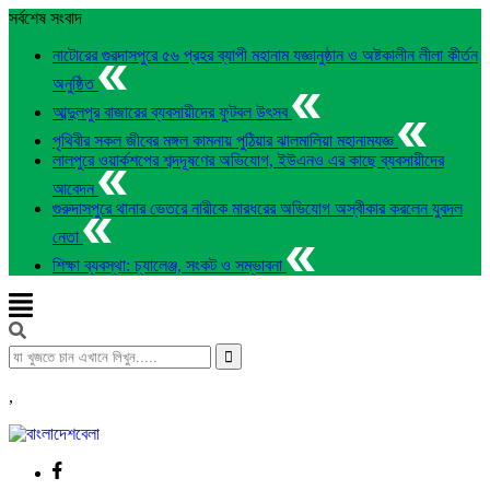
সর্বশেষ সংবাদ
নাটোরের গুরদাসপুরে ৫৬ প্রহর ব্যাপী মহানাম যজ্ঞানুষ্ঠান ও অষ্টকালীন লীলা কীর্তন
অনুষ্ঠিত
আব্দুলপুর বাজারের ব্যবসায়ীদের ফুটবল উৎসব
পৃথিবীর সকল জীবের মঙ্গল কামনায় পুঠিয়ার ঝালমালিয়া মহানামযজ্ঞ
লালপুরে ওয়ার্কশপের শব্দদূষণের অভিযোগ, ইউএনও এর কাছে ব্যবসায়ীদের
আবেদন
গুরুদাসপুরে থানার ভেতরে নারীকে মারধরের অভিযোগ অস্বীকার করলেন যুবদল
নেতা
শিক্ষা ব্যবস্থা: চ্যালেঞ্জ, সংকট ও সম্ভাবনা
,