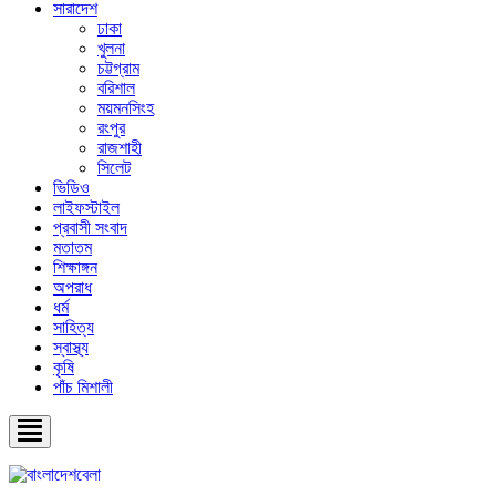
সারাদেশ
ঢাকা
খুলনা
চট্টগ্রাম
বরিশাল
ময়মনসিংহ
রংপুর
রাজশাহী
সিলেট
ভিডিও
লাইফস্টাইল
প্রবাসী সংবাদ
মতাতম
শিক্ষাঙ্গন
অপরাধ
ধর্ম
সাহিত্য
স্বাস্থ্য
কৃষি
পাঁচ মিশালী