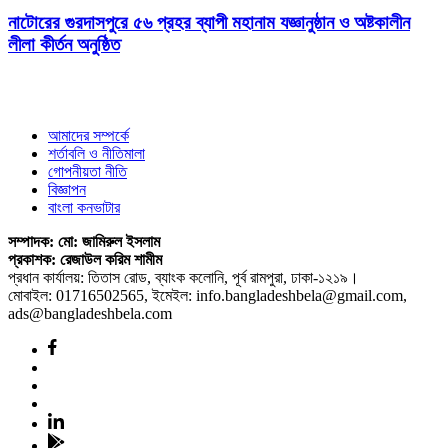
নাটোরের গুরদাসপুরে ৫৬ প্রহর ব্যাপী মহানাম যজ্ঞানুষ্ঠান ও অষ্টকালীন
লীলা কীর্তন অনুষ্ঠিত
আমাদের সম্পর্কে
শর্তাবলি ও নীতিমালা
গোপনীয়তা নীতি
বিজ্ঞাপন
বাংলা কনভাটার
সম্পাদক: মো: জামিরুল ইসলাম
প্রকাশক: রেজাউল করিম শামীম
প্রধান কার্যালয়: তিতাস রোড, ব্যাংক কলোনি, পূর্ব রামপুরা, ঢাকা-১২১৯।
মোবাইল: 01716502565, ইমেইল: info.bangladeshbela@gmail.com,
ads@bangladeshbela.com