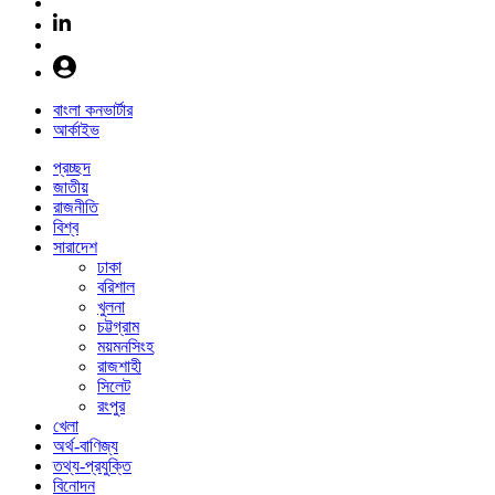
বাংলা কনভার্টার
আর্কাইভ
প্রচ্ছদ
জাতীয়
রাজনীতি
বিশ্ব
সারাদেশ
ঢাকা
বরিশাল
খুলনা
চট্টগ্রাম
ময়মনসিংহ
রাজশাহী
সিলেট
রংপুর
খেলা
অর্থ-বাণিজ্য
তথ্য-প্রযুক্তি
বিনোদন