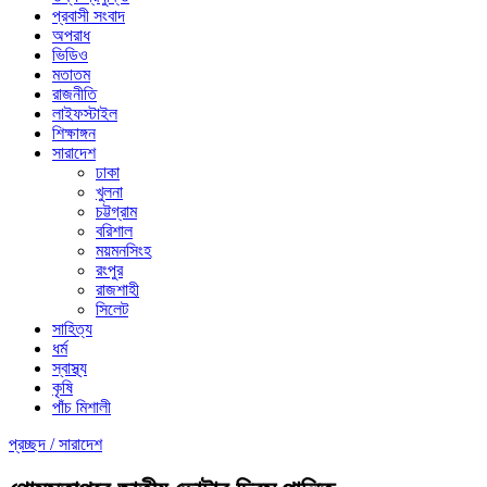
প্রবাসী সংবাদ
অপরাধ
ভিডিও
মতাতম
রাজনীতি
লাইফস্টাইল
শিক্ষাঙ্গন
সারাদেশ
ঢাকা
খুলনা
চট্টগ্রাম
বরিশাল
ময়মনসিংহ
রংপুর
রাজশাহী
সিলেট
সাহিত্য
ধর্ম
স্বাস্থ্য
কৃষি
পাঁচ মিশালী
প্রচ্ছদ /
সারাদেশ