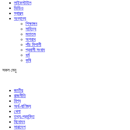
লাইফস্টাইল
ভিডিও
স্বাস্থ্য
অন্যান্য
শিক্ষাঙ্গন
সাহিত্য
মতাতম
অপরাধ
পাঁচ মিশালী
প্রবাসী সংবাদ
ধর্ম
কৃষি
সকল মেনু
জাতীয়
রাজনীতি
বিশ্ব
অর্থ-বাণিজ্য
খেলা
তথ্য-প্রযুক্তি
বিনোদন
সারাদেশ