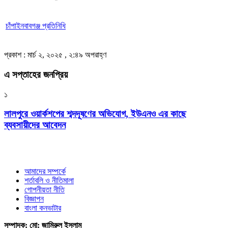
চাঁপাইনবাবগঞ্জ প্রতিনিধি
প্রকাশ : মার্চ ২, ২০২৫ , ২:৪৯ অপরাহ্ণ
এ সপ্তাহের জনপ্রিয়
১
লালপুরে ওয়ার্কশপের শব্দদূষণের অভিযোগ, ইউএনও এর কাছে
ব্যবসায়ীদের আবেদন
আমাদের সম্পর্কে
শর্তাবলি ও নীতিমালা
গোপনীয়তা নীতি
বিজ্ঞাপন
বাংলা কনভাটার
সম্পাদক: মো: জামিরুল ইসলাম