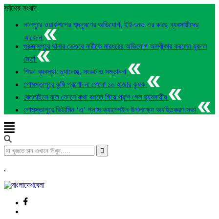
সর্বশেষ সংবাদ
লালপুরে ওয়ার্কশপের শব্দদূষণের অভিযোগ, ইউএনও এর কাছে ব্যবসায়ীদের
আবেদন
গুরুদাসপুরে থানার ভেতরে নারীকে মারধরের অভিযোগ অস্বীকার করলেন যুবদল
নেতা
শিক্ষা ব্যবস্থা: চ্যালেঞ্জ, সংকট ও সম্ভাবনা
গোমস্তাপুরে কৃষি প্রণোদনা পেলো ১০ হাজার কৃষক
রেললাইনে বসে ফোনে কথা বলতে গিয়ে প্রাণ গেল ব্যবসায়ীর
গোমস্তাপুরে ভিটামিন ‘এ’ প্লাস ক্যাম্পেইন উপলক্ষ্যে অবহিতকরণ সভা
,