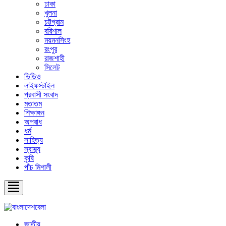
ঢাকা
খুলনা
চট্টগ্রাম
বরিশাল
ময়মনসিংহ
রংপুর
রাজশাহী
সিলেট
ভিডিও
লাইফস্টাইল
প্রবাসী সংবাদ
মতাতম
শিক্ষাঙ্গন
অপরাধ
ধর্ম
সাহিত্য
স্বাস্থ্য
কৃষি
পাঁচ মিশালী
জাতীয়