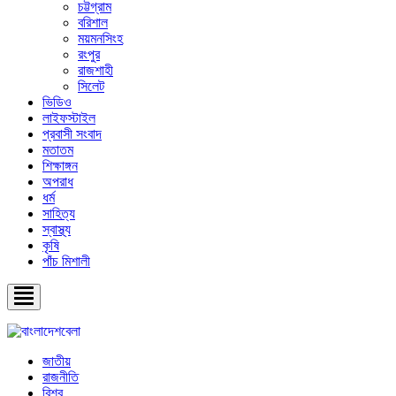
চট্টগ্রাম
বরিশাল
ময়মনসিংহ
রংপুর
রাজশাহী
সিলেট
ভিডিও
লাইফস্টাইল
প্রবাসী সংবাদ
মতাতম
শিক্ষাঙ্গন
অপরাধ
ধর্ম
সাহিত্য
স্বাস্থ্য
কৃষি
পাঁচ মিশালী
জাতীয়
রাজনীতি
বিশ্ব