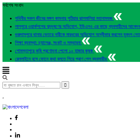
সর্বশেষ সংবাদ
পৃথিবীর সকল জীবের মঙ্গল কামনায় পুঠিয়ার ঝালমালিয়া মহানামযজ্ঞ
লালপুরে ওয়ার্কশপের শব্দদূষণের অভিযোগ, ইউএনও এর কাছে ব্যবসায়ীদের আবেদ
গুরুদাসপুরে থানার ভেতরে নারীকে মারধরের অভিযোগ অস্বীকার করলেন যুবদল নে
শিক্ষা ব্যবস্থা: চ্যালেঞ্জ, সংকট ও সম্ভাবনা
গোমস্তাপুরে কৃষি প্রণোদনা পেলো ১০ হাজার কৃষক
রেললাইনে বসে ফোনে কথা বলতে গিয়ে প্রাণ গেল ব্যবসায়ীর
,