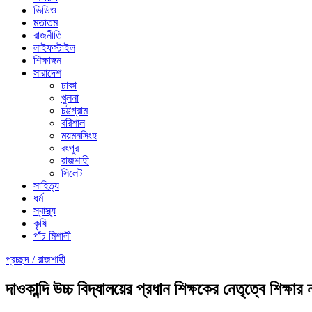
ভিডিও
মতাতম
রাজনীতি
লাইফস্টাইল
শিক্ষাঙ্গন
সারাদেশ
ঢাকা
খুলনা
চট্টগ্রাম
বরিশাল
ময়মনসিংহ
রংপুর
রাজশাহী
সিলেট
সাহিত্য
ধর্ম
স্বাস্থ্য
কৃষি
পাঁচ মিশালী
প্রচ্ছদ /
রাজশাহী
দাওকান্দি উচ্চ বিদ্যালয়ের প্রধান শিক্ষকের নেতৃত্বে শিক্ষার