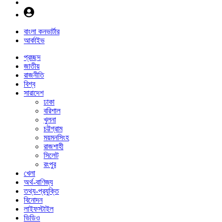
বাংলা কনভার্টার
আর্কাইভ
প্রচ্ছদ
জাতীয়
রাজনীতি
বিশ্ব
সারাদেশ
ঢাকা
বরিশাল
খুলনা
চট্টগ্রাম
ময়মনসিংহ
রাজশাহী
সিলেট
রংপুর
খেলা
অর্থ-বাণিজ্য
তথ্য-প্রযুক্তি
বিনোদন
লাইফস্টাইল
ভিডিও