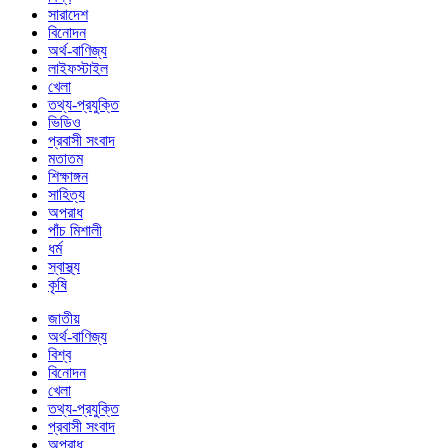
সারাদেশ
বিনোদন
অর্থ-বাণিজ্য
লাইফস্টাইল
খেলা
তথ্য-প্রযুক্তি
ভিডিও
প্রবাসী সংবাদ
মতাতম
শিক্ষাঙ্গন
সাহিত্য
অপরাধ
পাঁচ মিশালী
ধর্ম
স্বাস্থ্য
কৃষি
জাতীয়
অর্থ-বাণিজ্য
বিশ্ব
বিনোদন
খেলা
তথ্য-প্রযুক্তি
প্রবাসী সংবাদ
অপরাধ