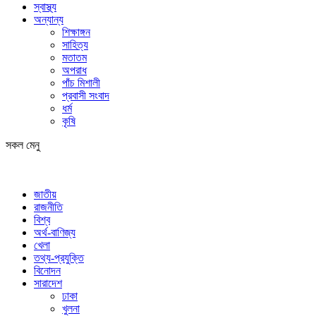
স্বাস্থ্য
অন্যান্য
শিক্ষাঙ্গন
সাহিত্য
মতাতম
অপরাধ
পাঁচ মিশালী
প্রবাসী সংবাদ
ধর্ম
কৃষি
সকল মেনু
জাতীয়
রাজনীতি
বিশ্ব
অর্থ-বাণিজ্য
খেলা
তথ্য-প্রযুক্তি
বিনোদন
সারাদেশ
ঢাকা
খুলনা