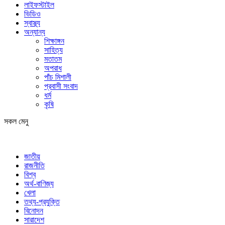
লাইফস্টাইল
ভিডিও
স্বাস্থ্য
অন্যান্য
শিক্ষাঙ্গন
সাহিত্য
মতাতম
অপরাধ
পাঁচ মিশালী
প্রবাসী সংবাদ
ধর্ম
কৃষি
সকল মেনু
জাতীয়
রাজনীতি
বিশ্ব
অর্থ-বাণিজ্য
খেলা
তথ্য-প্রযুক্তি
বিনোদন
সারাদেশ