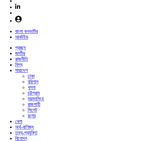
বাংলা কনভার্টার
আর্কাইভ
প্রচ্ছদ
জাতীয়
রাজনীতি
বিশ্ব
সারাদেশ
ঢাকা
বরিশাল
খুলনা
চট্টগ্রাম
ময়মনসিংহ
রাজশাহী
সিলেট
রংপুর
খেলা
অর্থ-বাণিজ্য
তথ্য-প্রযুক্তি
বিনোদন