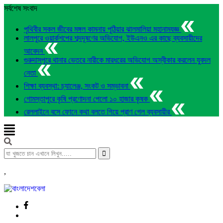
সর্বশেষ সংবাদ
পৃথিবীর সকল জীবের মঙ্গল কামনায় পুঠিয়ার ঝালমালিয়া মহানামযজ্ঞ
লালপুরে ওয়ার্কশপের শব্দদূষণের অভিযোগ, ইউএনও এর কাছে ব্যবসায়ীদের
আবেদন
গুরুদাসপুরে থানার ভেতরে নারীকে মারধরের অভিযোগ অস্বীকার করলেন যুবদল
নেতা
শিক্ষা ব্যবস্থা: চ্যালেঞ্জ, সংকট ও সম্ভাবনা
গোমস্তাপুরে কৃষি প্রণোদনা পেলো ১০ হাজার কৃষক
রেললাইনে বসে ফোনে কথা বলতে গিয়ে প্রাণ গেল ব্যবসায়ীর
,