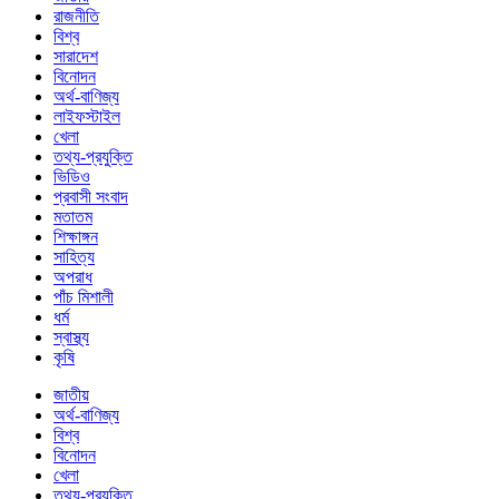
রাজনীতি
বিশ্ব
সারাদেশ
বিনোদন
অর্থ-বাণিজ্য
লাইফস্টাইল
খেলা
তথ্য-প্রযুক্তি
ভিডিও
প্রবাসী সংবাদ
মতাতম
শিক্ষাঙ্গন
সাহিত্য
অপরাধ
পাঁচ মিশালী
ধর্ম
স্বাস্থ্য
কৃষি
জাতীয়
অর্থ-বাণিজ্য
বিশ্ব
বিনোদন
খেলা
তথ্য-প্রযুক্তি