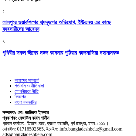
১
লালপুরে ওয়ার্কশপের শব্দদূষণের অভিযোগ, ইউএনও এর কাছে
ব্যবসায়ীদের আবেদন
২
পৃথিবীর সকল জীবের মঙ্গল কামনায় পুঠিয়ার ঝালমালিয়া মহানামযজ্ঞ
আমাদের সম্পর্কে
শর্তাবলি ও নীতিমালা
গোপনীয়তা নীতি
বিজ্ঞাপন
বাংলা কনভাটার
সম্পাদক: মো: জামিরুল ইসলাম
প্রকাশক: রেজাউল করিম শামীম
প্রধান কার্যালয়: তিতাস রোড, ব্যাংক কলোনি, পূর্ব রামপুরা, ঢাকা-১২১৯।
মোবাইল: 01716502565, ইমেইল: info.bangladeshbela@gmail.com,
ads@bangladeshbela.com