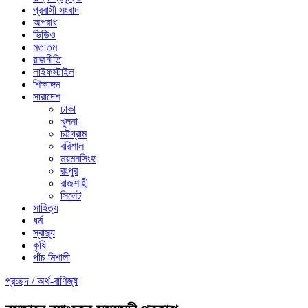
প্রবাসী সংবাদ
অপরাধ
ভিডিও
মতাতম
রাজনীতি
লাইফস্টাইল
শিক্ষাঙ্গন
সারাদেশ
ঢাকা
খুলনা
চট্টগ্রাম
বরিশাল
ময়মনসিংহ
রংপুর
রাজশাহী
সিলেট
সাহিত্য
ধর্ম
স্বাস্থ্য
কৃষি
পাঁচ মিশালী
প্রচ্ছদ /
অর্থ-বাণিজ্য