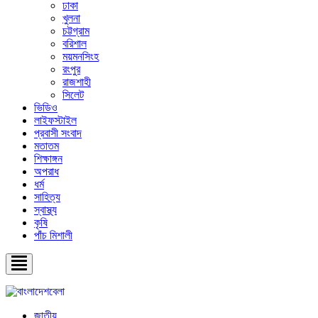
ঢাকা
খুলনা
চট্টগ্রাম
বরিশাল
ময়মনসিংহ
রংপুর
রাজশাহী
সিলেট
ভিডিও
লাইফস্টাইল
প্রবাসী সংবাদ
মতাতম
শিক্ষাঙ্গন
অপরাধ
ধর্ম
সাহিত্য
স্বাস্থ্য
কৃষি
পাঁচ মিশালী
জাতীয়