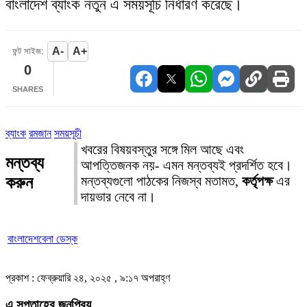
বাংলাদেশ ব্যাংক নতুন এ সময়সূচি নির্ধারণ করেছে।
A-
A+
ফন্ট সাইজ:
0
SHARES
ব্যাংক
রমজান
সময়সূচী
খবরের বিষয়বস্তুর সঙ্গে মিল আছে এবং
মন্তব্য
আপত্তিজনক নয়- এমন মন্তব্যই প্রদর্শিত হবে।
করুন
মন্তব্যগুলো পাঠকের নিজস্ব মতামত,
কর্তৃপক্ষ
এর
দায়ভার নেবে না।
বাংলাদেশবেলা ডেস্ক
প্রকাশ : ফেব্রুয়ারি ২৪, ২০২৫ , ৯:১৭ অপরাহ্ণ
এ সপ্তাহের জনপ্রিয়