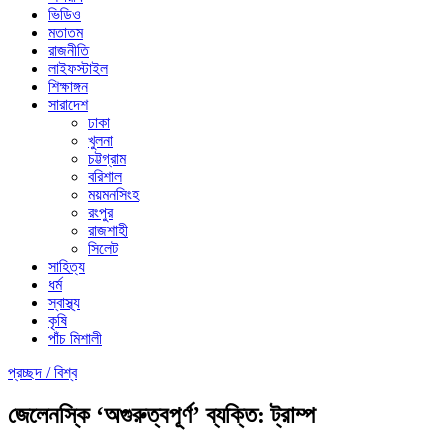
ভিডিও
মতাতম
রাজনীতি
লাইফস্টাইল
শিক্ষাঙ্গন
সারাদেশ
ঢাকা
খুলনা
চট্টগ্রাম
বরিশাল
ময়মনসিংহ
রংপুর
রাজশাহী
সিলেট
সাহিত্য
ধর্ম
স্বাস্থ্য
কৃষি
পাঁচ মিশালী
প্রচ্ছদ /
বিশ্ব
জেলেনস্কি ‘অগুরুত্বপূর্ণ’ ব্যক্তি: ট্রাম্প