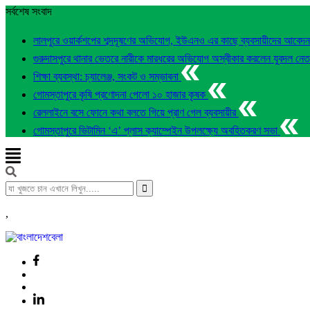
সর্বশেষ সংবাদ
লালপুরে ওয়ার্কশপের শব্দদূষণের অভিযোগ, ইউএনও এর কাছে ব্যবসায়ীদের আবেদ
গুরুদাসপুরে থানার ভেতরে নারীকে মারধরের অভিযোগ অস্বীকার করলেন যুবদল নে
শিক্ষা ব্যবস্থা: চ্যালেঞ্জ, সংকট ও সম্ভাবনা
গোমস্তাপুরে কৃষি প্রণোদনা পেলো ১০ হাজার কৃষক
রেললাইনে বসে ফোনে কথা বলতে গিয়ে প্রাণ গেল ব্যবসায়ীর
গোমস্তাপুরে ভিটামিন ‘এ’ প্লাস ক্যাম্পেইন উপলক্ষ্যে অবহিতকরণ সভা
,