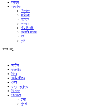
স্বাস্থ্য
অন্যান্য
শিক্ষাঙ্গন
সাহিত্য
মতাতম
অপরাধ
পাঁচ মিশালী
প্রবাসী সংবাদ
ধর্ম
কৃষি
সকল মেনু
জাতীয়
রাজনীতি
বিশ্ব
অর্থ-বাণিজ্য
খেলা
তথ্য-প্রযুক্তি
বিনোদন
সারাদেশ
ঢাকা
খুলনা