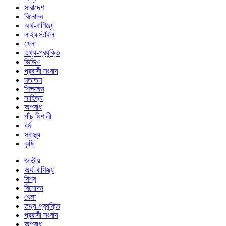
সারাদেশ
বিনোদন
অর্থ-বাণিজ্য
লাইফস্টাইল
খেলা
তথ্য-প্রযুক্তি
ভিডিও
প্রবাসী সংবাদ
মতাতম
শিক্ষাঙ্গন
সাহিত্য
অপরাধ
পাঁচ মিশালী
ধর্ম
স্বাস্থ্য
কৃষি
জাতীয়
অর্থ-বাণিজ্য
বিশ্ব
বিনোদন
খেলা
তথ্য-প্রযুক্তি
প্রবাসী সংবাদ
অপরাধ