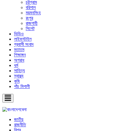
চট্টগ্রাম
বরিশাল
ময়মনসিংহ
রংপুর
রাজশাহী
সিলেট
ভিডিও
লাইফস্টাইল
প্রবাসী সংবাদ
মতাতম
শিক্ষাঙ্গন
অপরাধ
ধর্ম
সাহিত্য
স্বাস্থ্য
কৃষি
পাঁচ মিশালী
জাতীয়
রাজনীতি
বিশ্ব