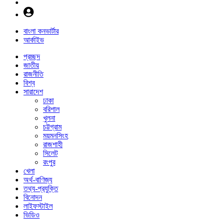
বাংলা কনভার্টার
আর্কাইভ
প্রচ্ছদ
জাতীয়
রাজনীতি
বিশ্ব
সারাদেশ
ঢাকা
বরিশাল
খুলনা
চট্টগ্রাম
ময়মনসিংহ
রাজশাহী
সিলেট
রংপুর
খেলা
অর্থ-বাণিজ্য
তথ্য-প্রযুক্তি
বিনোদন
লাইফস্টাইল
ভিডিও