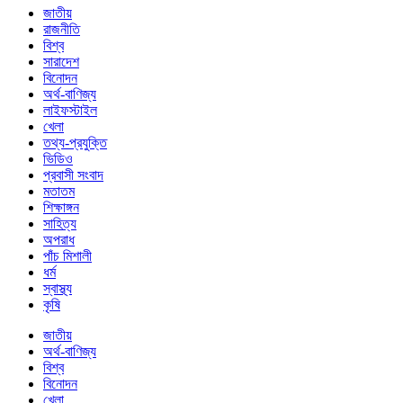
জাতীয়
রাজনীতি
বিশ্ব
সারাদেশ
বিনোদন
অর্থ-বাণিজ্য
লাইফস্টাইল
খেলা
তথ্য-প্রযুক্তি
ভিডিও
প্রবাসী সংবাদ
মতাতম
শিক্ষাঙ্গন
সাহিত্য
অপরাধ
পাঁচ মিশালী
ধর্ম
স্বাস্থ্য
কৃষি
জাতীয়
অর্থ-বাণিজ্য
বিশ্ব
বিনোদন
খেলা