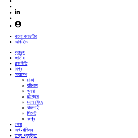
বাংলা কনভার্টার
আর্কাইভ
প্রচ্ছদ
জাতীয়
রাজনীতি
বিশ্ব
সারাদেশ
ঢাকা
বরিশাল
খুলনা
চট্টগ্রাম
ময়মনসিংহ
রাজশাহী
সিলেট
রংপুর
খেলা
অর্থ-বাণিজ্য
তথ্য-প্রযুক্তি