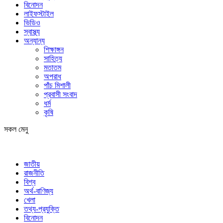
বিনোদন
লাইফস্টাইল
ভিডিও
স্বাস্থ্য
অন্যান্য
শিক্ষাঙ্গন
সাহিত্য
মতাতম
অপরাধ
পাঁচ মিশালী
প্রবাসী সংবাদ
ধর্ম
কৃষি
সকল মেনু
জাতীয়
রাজনীতি
বিশ্ব
অর্থ-বাণিজ্য
খেলা
তথ্য-প্রযুক্তি
বিনোদন