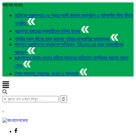
সর্বশেষ সংবাদ
নাটোরের গুরদাসপুরে ৫৬ প্রহর ব্যাপী মহানাম যজ্ঞানুষ্ঠান ও অষ্টকালীন লীলা কীর্তন
অনুষ্ঠিত
আব্দুলপুর বাজারের ব্যবসায়ীদের ফুটবল উৎসব
পৃথিবীর সকল জীবের মঙ্গল কামনায় পুঠিয়ার ঝালমালিয়া মহানামযজ্ঞ
লালপুরে ওয়ার্কশপের শব্দদূষণের অভিযোগ, ইউএনও এর কাছে ব্যবসায়ীদের
আবেদন
গুরুদাসপুরে থানার ভেতরে নারীকে মারধরের অভিযোগ অস্বীকার করলেন যুবদল
নেতা
শিক্ষা ব্যবস্থা: চ্যালেঞ্জ, সংকট ও সম্ভাবনা
,