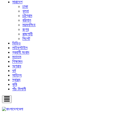
সারাদেশ
ঢাকা
খুলনা
চট্টগ্রাম
বরিশাল
ময়মনসিংহ
রংপুর
রাজশাহী
সিলেট
ভিডিও
লাইফস্টাইল
প্রবাসী সংবাদ
মতাতম
শিক্ষাঙ্গন
অপরাধ
ধর্ম
সাহিত্য
স্বাস্থ্য
কৃষি
পাঁচ মিশালী