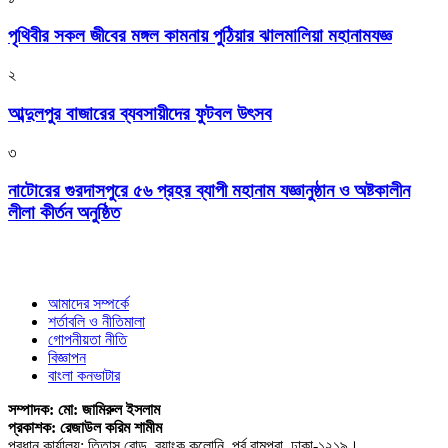
পৃথিবীর সকল জীবের মঙ্গল কামনায় পুঠিয়ার ঝালমালিয়া মহানামযজ্ঞ
২
আব্দুলপুর বাজারের ব্যবসায়ীদের ফুটবল উৎসব
৩
নাটোরের গুরদাসপুরে ৫৬ প্রহর ব্যাপী মহানাম যজ্ঞানুষ্ঠান ও অষ্টকালীন
লীলা কীর্তন অনুষ্ঠিত
আমাদের সম্পর্কে
শর্তাবলি ও নীতিমালা
গোপনীয়তা নীতি
বিজ্ঞাপন
বাংলা কনভাটার
সম্পাদক: মো: জামিরুল ইসলাম
প্রকাশক: রেজাউল করিম শামীম
প্রধান কার্যালয়: তিতাস রোড, ব্যাংক কলোনি, পূর্ব রামপুরা, ঢাকা-১২১৯।