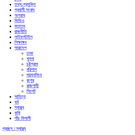
তথ্য-প্রযুক্তি
প্রবাসী সংবাদ
অপরাধ
ভিডিও
মতাতম
রাজনীতি
লাইফস্টাইল
শিক্ষাঙ্গন
সারাদেশ
ঢাকা
খুলনা
চট্টগ্রাম
বরিশাল
ময়মনসিংহ
রংপুর
রাজশাহী
সিলেট
সাহিত্য
ধর্ম
স্বাস্থ্য
কৃষি
পাঁচ মিশালী
প্রচ্ছদ /
স্বাস্থ্য