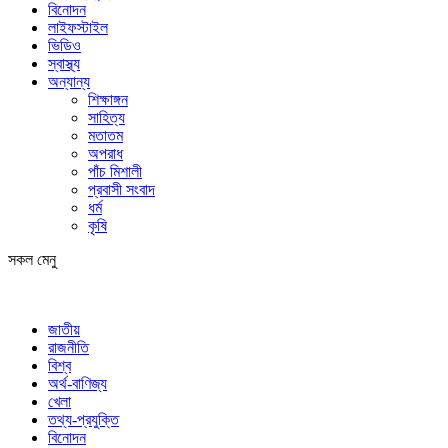
বিনোদন
লাইফস্টাইল
ভিডিও
স্বাস্থ্য
অন্যান্য
শিক্ষাঙ্গন
সাহিত্য
মতাতম
অপরাধ
পাঁচ মিশালী
প্রবাসী সংবাদ
ধর্ম
কৃষি
সকল মেনু
জাতীয়
রাজনীতি
বিশ্ব
অর্থ-বাণিজ্য
খেলা
তথ্য-প্রযুক্তি
বিনোদন