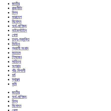
জাতীয়
রাজনীতি
বিশ্ব
সারাদেশ
বিনোদন
অর্থ-বাণিজ্য
লাইফস্টাইল
খেলা
তথ্য-প্রযুক্তি
ভিডিও
প্রবাসী সংবাদ
মতাতম
শিক্ষাঙ্গন
সাহিত্য
অপরাধ
পাঁচ মিশালী
ধর্ম
স্বাস্থ্য
কৃষি
জাতীয়
অর্থ-বাণিজ্য
বিশ্ব
বিনোদন
খেলা