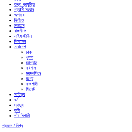
তথ্য-প্রযুক্তি
প্রবাসী সংবাদ
অপরাধ
ভিডিও
মতাতম
রাজনীতি
লাইফস্টাইল
শিক্ষাঙ্গন
সারাদেশ
ঢাকা
খুলনা
চট্টগ্রাম
বরিশাল
ময়মনসিংহ
রংপুর
রাজশাহী
সিলেট
সাহিত্য
ধর্ম
স্বাস্থ্য
কৃষি
পাঁচ মিশালী
প্রচ্ছদ /
বিশ্ব