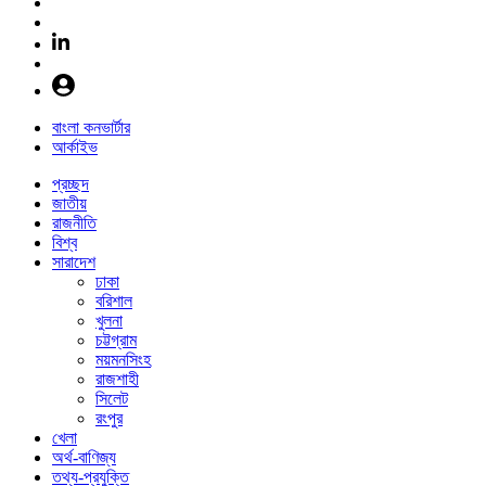
বাংলা কনভার্টার
আর্কাইভ
প্রচ্ছদ
জাতীয়
রাজনীতি
বিশ্ব
সারাদেশ
ঢাকা
বরিশাল
খুলনা
চট্টগ্রাম
ময়মনসিংহ
রাজশাহী
সিলেট
রংপুর
খেলা
অর্থ-বাণিজ্য
তথ্য-প্রযুক্তি