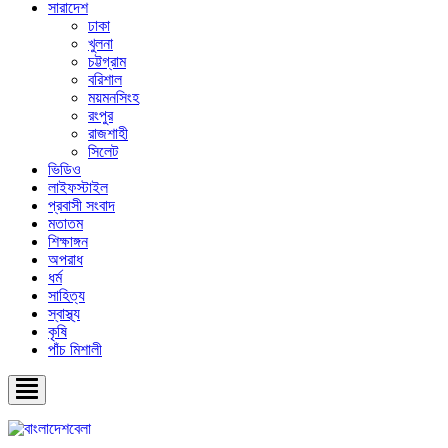
সারাদেশ
ঢাকা
খুলনা
চট্টগ্রাম
বরিশাল
ময়মনসিংহ
রংপুর
রাজশাহী
সিলেট
ভিডিও
লাইফস্টাইল
প্রবাসী সংবাদ
মতাতম
শিক্ষাঙ্গন
অপরাধ
ধর্ম
সাহিত্য
স্বাস্থ্য
কৃষি
পাঁচ মিশালী