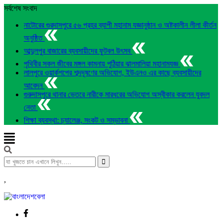
সর্বশেষ সংবাদ
নাটোরের গুরদাসপুরে ৫৬ প্রহর ব্যাপী মহানাম যজ্ঞানুষ্ঠান ও অষ্টকালীন লীলা কীর্তন
অনুষ্ঠিত
আব্দুলপুর বাজারের ব্যবসায়ীদের ফুটবল উৎসব
পৃথিবীর সকল জীবের মঙ্গল কামনায় পুঠিয়ার ঝালমালিয়া মহানামযজ্ঞ
লালপুরে ওয়ার্কশপের শব্দদূষণের অভিযোগ, ইউএনও এর কাছে ব্যবসায়ীদের
আবেদন
গুরুদাসপুরে থানার ভেতরে নারীকে মারধরের অভিযোগ অস্বীকার করলেন যুবদল
নেতা
শিক্ষা ব্যবস্থা: চ্যালেঞ্জ, সংকট ও সম্ভাবনা
,