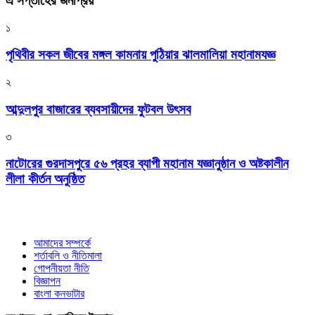
এ সপ্তাহের জনপ্রিয়
১
পৃথিবীর সকল জীবের মঙ্গল কামনায় পুঠিয়ার ঝালমালিয়া মহানামযজ্ঞ
২
আব্দুলপুর বাজারের ব্যবসায়ীদের ফুটবল উৎসব
৩
নাটোরের গুরদাসপুরে ৫৬ প্রহর ব্যাপী মহানাম যজ্ঞানুষ্ঠান ও অষ্টকালীন
লীলা কীর্তন অনুষ্ঠিত
আমাদের সম্পর্কে
শর্তাবলি ও নীতিমালা
গোপনীয়তা নীতি
বিজ্ঞাপন
বাংলা কনভাটার