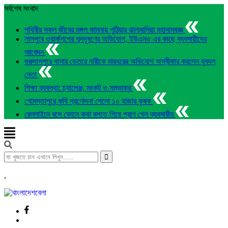
সর্বশেষ সংবাদ
পৃথিবীর সকল জীবের মঙ্গল কামনায় পুঠিয়ার ঝালমালিয়া মহানামযজ্ঞ
লালপুরে ওয়ার্কশপের শব্দদূষণের অভিযোগ, ইউএনও এর কাছে ব্যবসায়ীদের
আবেদন
গুরুদাসপুরে থানার ভেতরে নারীকে মারধরের অভিযোগ অস্বীকার করলেন যুবদল
নেতা
শিক্ষা ব্যবস্থা: চ্যালেঞ্জ, সংকট ও সম্ভাবনা
গোমস্তাপুরে কৃষি প্রণোদনা পেলো ১০ হাজার কৃষক
রেললাইনে বসে ফোনে কথা বলতে গিয়ে প্রাণ গেল ব্যবসায়ীর
,