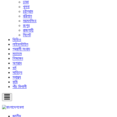
ঢাকা
খুলনা
চট্টগ্রাম
বরিশাল
ময়মনসিংহ
রংপুর
রাজশাহী
সিলেট
ভিডিও
লাইফস্টাইল
প্রবাসী সংবাদ
মতাতম
শিক্ষাঙ্গন
অপরাধ
ধর্ম
সাহিত্য
স্বাস্থ্য
কৃষি
পাঁচ মিশালী
জাতীয়