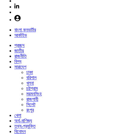
বাংলা কনভার্টার
আর্কাইভ
প্রচ্ছদ
জাতীয়
রাজনীতি
বিশ্ব
সারাদেশ
ঢাকা
বরিশাল
খুলনা
চট্টগ্রাম
ময়মনসিংহ
রাজশাহী
সিলেট
রংপুর
খেলা
অর্থ-বাণিজ্য
তথ্য-প্রযুক্তি
বিনোদন