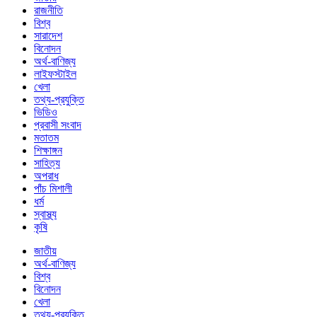
রাজনীতি
বিশ্ব
সারাদেশ
বিনোদন
অর্থ-বাণিজ্য
লাইফস্টাইল
খেলা
তথ্য-প্রযুক্তি
ভিডিও
প্রবাসী সংবাদ
মতাতম
শিক্ষাঙ্গন
সাহিত্য
অপরাধ
পাঁচ মিশালী
ধর্ম
স্বাস্থ্য
কৃষি
জাতীয়
অর্থ-বাণিজ্য
বিশ্ব
বিনোদন
খেলা
তথ্য-প্রযুক্তি