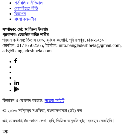
শর্তাবলি ও নীতিমালা
গোপনীয়তা নীতি
বিজ্ঞাপন
বাংলা কনভাটার
সম্পাদক: মো: জামিরুল ইসলাম
প্রকাশক: রেজাউল করিম শামীম
প্রধান কার্যালয়: তিতাস রোড, ব্যাংক কলোনি, পূর্ব রামপুরা, ঢাকা-১২১৯।
মোবাইল: 01716502565, ইমেইল: info.bangladeshbela@gmail.com,
ads@bangladeshbela.com
ডিজাইন ও ডেভলপ করেছে:
সতেজ আইটি
© ২০২৬ সর্বস্বত্ব সংরক্ষিত, বাংলাদেশবেলা (ডট) কম
এই ওয়েবসাইটের কোনো লেখা, ছবি, ভিডিও অনুমতি ছাড়া ব্যবহার বেআইনি।
top