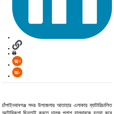
চাঁপাইনবাবগঞ্জ সদর উপজেলার আতাহার এলাকায় ব্যাটারিচালিত
অটোরিকশা ছিনতাই করতে চালক পলাশ হালদারকে হত্যা করে