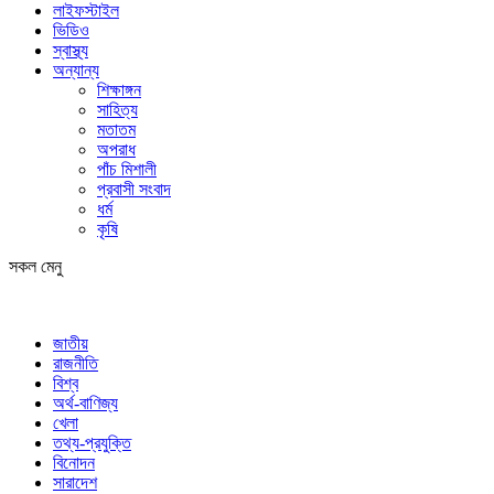
লাইফস্টাইল
ভিডিও
স্বাস্থ্য
অন্যান্য
শিক্ষাঙ্গন
সাহিত্য
মতাতম
অপরাধ
পাঁচ মিশালী
প্রবাসী সংবাদ
ধর্ম
কৃষি
সকল মেনু
জাতীয়
রাজনীতি
বিশ্ব
অর্থ-বাণিজ্য
খেলা
তথ্য-প্রযুক্তি
বিনোদন
সারাদেশ