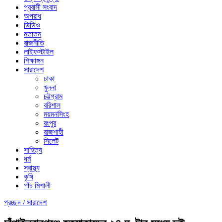
প্রবাসী সংবাদ
অপরাধ
ভিডিও
মতাতম
রাজনীতি
লাইফস্টাইল
শিক্ষাঙ্গন
সারাদেশ
ঢাকা
খুলনা
চট্টগ্রাম
বরিশাল
ময়মনসিংহ
রংপুর
রাজশাহী
সিলেট
সাহিত্য
ধর্ম
স্বাস্থ্য
কৃষি
পাঁচ মিশালী
প্রচ্ছদ /
সারাদেশ