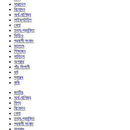
সারাদেশ
বিনোদন
অর্থ-বাণিজ্য
লাইফস্টাইল
খেলা
তথ্য-প্রযুক্তি
ভিডিও
প্রবাসী সংবাদ
মতাতম
শিক্ষাঙ্গন
সাহিত্য
অপরাধ
পাঁচ মিশালী
ধর্ম
স্বাস্থ্য
কৃষি
জাতীয়
অর্থ-বাণিজ্য
বিশ্ব
বিনোদন
খেলা
তথ্য-প্রযুক্তি
প্রবাসী সংবাদ
অপরাধ