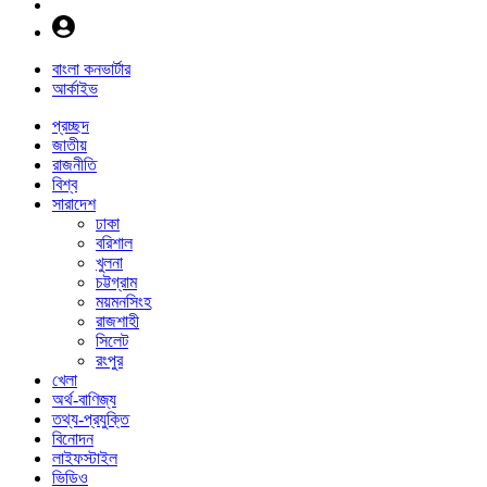
বাংলা কনভার্টার
আর্কাইভ
প্রচ্ছদ
জাতীয়
রাজনীতি
বিশ্ব
সারাদেশ
ঢাকা
বরিশাল
খুলনা
চট্টগ্রাম
ময়মনসিংহ
রাজশাহী
সিলেট
রংপুর
খেলা
অর্থ-বাণিজ্য
তথ্য-প্রযুক্তি
বিনোদন
লাইফস্টাইল
ভিডিও