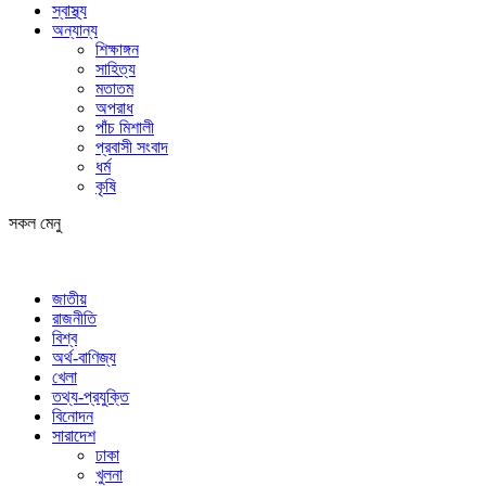
স্বাস্থ্য
অন্যান্য
শিক্ষাঙ্গন
সাহিত্য
মতাতম
অপরাধ
পাঁচ মিশালী
প্রবাসী সংবাদ
ধর্ম
কৃষি
সকল মেনু
জাতীয়
রাজনীতি
বিশ্ব
অর্থ-বাণিজ্য
খেলা
তথ্য-প্রযুক্তি
বিনোদন
সারাদেশ
ঢাকা
খুলনা