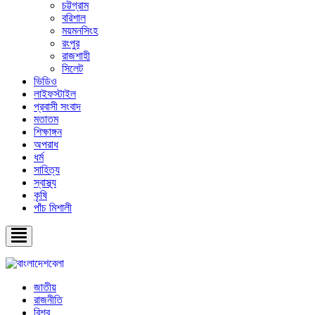
চট্টগ্রাম
বরিশাল
ময়মনসিংহ
রংপুর
রাজশাহী
সিলেট
ভিডিও
লাইফস্টাইল
প্রবাসী সংবাদ
মতাতম
শিক্ষাঙ্গন
অপরাধ
ধর্ম
সাহিত্য
স্বাস্থ্য
কৃষি
পাঁচ মিশালী
জাতীয়
রাজনীতি
বিশ্ব