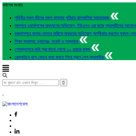
সর্বশেষ সংবাদ
পৃথিবীর সকল জীবের মঙ্গল কামনায় পুঠিয়ার ঝালমালিয়া মহানামযজ্ঞ
লালপুরে ওয়ার্কশপের শব্দদূষণের অভিযোগ, ইউএনও এর কাছে ব্যবসায়ীদের আবেদ
গুরুদাসপুরে থানার ভেতরে নারীকে মারধরের অভিযোগ অস্বীকার করলেন যুবদল নে
শিক্ষা ব্যবস্থা: চ্যালেঞ্জ, সংকট ও সম্ভাবনা
গোমস্তাপুরে কৃষি প্রণোদনা পেলো ১০ হাজার কৃষক
রেললাইনে বসে ফোনে কথা বলতে গিয়ে প্রাণ গেল ব্যবসায়ীর
,