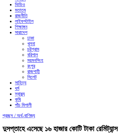
ভিডিও
মতাতম
রাজনীতি
লাইফস্টাইল
শিক্ষাঙ্গন
সারাদেশ
ঢাকা
খুলনা
চট্টগ্রাম
বরিশাল
ময়মনসিংহ
রংপুর
রাজশাহী
সিলেট
সাহিত্য
ধর্ম
স্বাস্থ্য
কৃষি
পাঁচ মিশালী
প্রচ্ছদ /
অর্থ-বাণিজ্য
দুসপ্তাহে এসেছে ১৬ হাজার কোটি টাকা রেমিট্যান্স