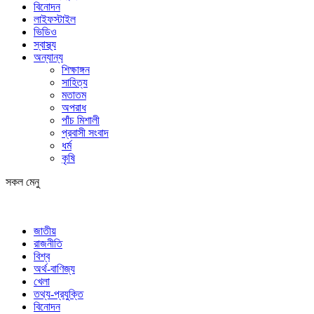
বিনোদন
লাইফস্টাইল
ভিডিও
স্বাস্থ্য
অন্যান্য
শিক্ষাঙ্গন
সাহিত্য
মতাতম
অপরাধ
পাঁচ মিশালী
প্রবাসী সংবাদ
ধর্ম
কৃষি
সকল মেনু
জাতীয়
রাজনীতি
বিশ্ব
অর্থ-বাণিজ্য
খেলা
তথ্য-প্রযুক্তি
বিনোদন