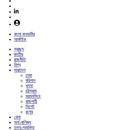
বাংলা কনভার্টার
আর্কাইভ
প্রচ্ছদ
জাতীয়
রাজনীতি
বিশ্ব
সারাদেশ
ঢাকা
বরিশাল
খুলনা
চট্টগ্রাম
ময়মনসিংহ
রাজশাহী
সিলেট
রংপুর
খেলা
অর্থ-বাণিজ্য
তথ্য-প্রযুক্তি