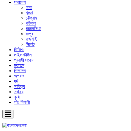
সারাদেশ
ঢাকা
খুলনা
চট্টগ্রাম
বরিশাল
ময়মনসিংহ
রংপুর
রাজশাহী
সিলেট
ভিডিও
লাইফস্টাইল
প্রবাসী সংবাদ
মতাতম
শিক্ষাঙ্গন
অপরাধ
ধর্ম
সাহিত্য
স্বাস্থ্য
কৃষি
পাঁচ মিশালী