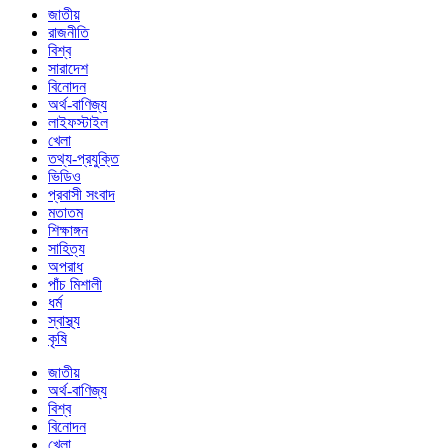
জাতীয়
রাজনীতি
বিশ্ব
সারাদেশ
বিনোদন
অর্থ-বাণিজ্য
লাইফস্টাইল
খেলা
তথ্য-প্রযুক্তি
ভিডিও
প্রবাসী সংবাদ
মতাতম
শিক্ষাঙ্গন
সাহিত্য
অপরাধ
পাঁচ মিশালী
ধর্ম
স্বাস্থ্য
কৃষি
জাতীয়
অর্থ-বাণিজ্য
বিশ্ব
বিনোদন
খেলা