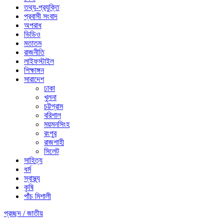
তথ্য-প্রযুক্তি
প্রবাসী সংবাদ
অপরাধ
ভিডিও
মতাতম
রাজনীতি
লাইফস্টাইল
শিক্ষাঙ্গন
সারাদেশ
ঢাকা
খুলনা
চট্টগ্রাম
বরিশাল
ময়মনসিংহ
রংপুর
রাজশাহী
সিলেট
সাহিত্য
ধর্ম
স্বাস্থ্য
কৃষি
পাঁচ মিশালী
প্রচ্ছদ /
জাতীয়