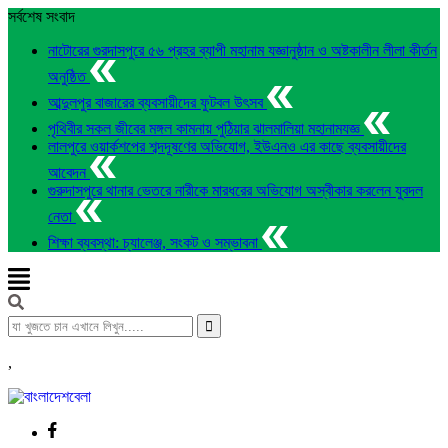
সর্বশেষ সংবাদ
নাটোরের গুরদাসপুরে ৫৬ প্রহর ব্যাপী মহানাম যজ্ঞানুষ্ঠান ও অষ্টকালীন লীলা কীর্তন
অনুষ্ঠিত
আব্দুলপুর বাজারের ব্যবসায়ীদের ফুটবল উৎসব
পৃথিবীর সকল জীবের মঙ্গল কামনায় পুঠিয়ার ঝালমালিয়া মহানামযজ্ঞ
লালপুরে ওয়ার্কশপের শব্দদূষণের অভিযোগ, ইউএনও এর কাছে ব্যবসায়ীদের
আবেদন
গুরুদাসপুরে থানার ভেতরে নারীকে মারধরের অভিযোগ অস্বীকার করলেন যুবদল
নেতা
শিক্ষা ব্যবস্থা: চ্যালেঞ্জ, সংকট ও সম্ভাবনা
,