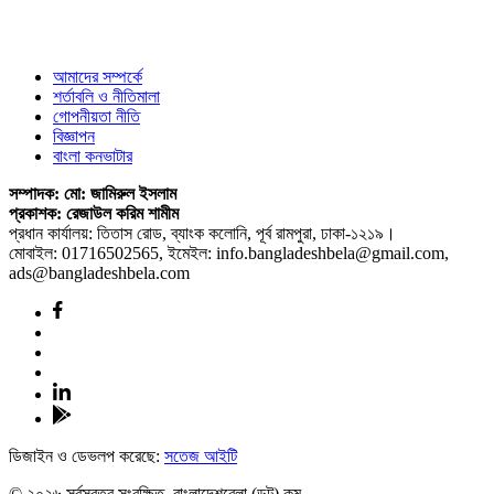
আমাদের সম্পর্কে
শর্তাবলি ও নীতিমালা
গোপনীয়তা নীতি
বিজ্ঞাপন
বাংলা কনভাটার
সম্পাদক: মো: জামিরুল ইসলাম
প্রকাশক: রেজাউল করিম শামীম
প্রধান কার্যালয়: তিতাস রোড, ব্যাংক কলোনি, পূর্ব রামপুরা, ঢাকা-১২১৯।
মোবাইল: 01716502565, ইমেইল: info.bangladeshbela@gmail.com,
ads@bangladeshbela.com
ডিজাইন ও ডেভলপ করেছে:
সতেজ আইটি
© ২০২৬ সর্বস্বত্ব সংরক্ষিত, বাংলাদেশবেলা (ডট) কম