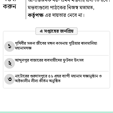
আপত্তিজনক নয়- এমন মন্তব্যই প্রদর্শিত হবে।
করুন
মন্তব্যগুলো পাঠকের নিজস্ব মতামত,
কর্তৃপক্ষ
এর দায়ভার নেবে না।
এ সপ্তাহের জনপ্রিয়
পৃথিবীর সকল জীবের মঙ্গল কামনায় পুঠিয়ার ঝালমালিয়া
১
মহানামযজ্ঞ
আব্দুলপুর বাজারের ব্যবসায়ীদের ফুটবল উৎসব
২
নাটোরের গুরদাসপুরে ৫৬ প্রহর ব্যাপী মহানাম যজ্ঞানুষ্ঠান ও
৩
অষ্টকালীন লীলা কীর্তন অনুষ্ঠিত