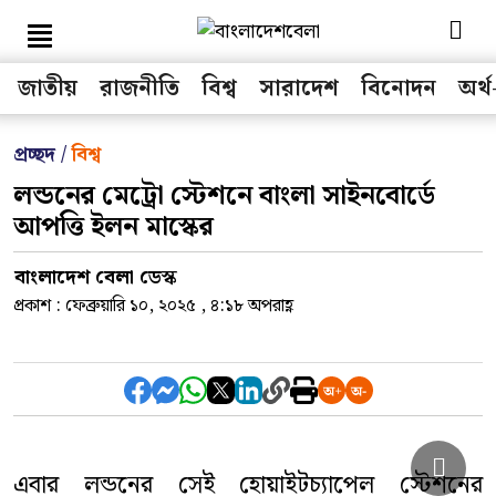
জাতীয়
রাজনীতি
বিশ্ব
সারাদেশ
বিনোদন
অর্থ
সকল মেনু
প্রচ্ছদ /
বিশ্ব
লন্ডনের মেট্রো স্টেশনে বাংলা সাইনবোর্ডে
জাতীয়
আপত্তি ইলন মাস্কের
রাজনীতি
বাংলাদেশ বেলা ডেস্ক
বিশ্ব
প্রকাশ : ফেব্রুয়ারি ১০, ২০২৫ , ৪:১৮ অপরাহ্ণ
অর্থ-বাণিজ্য
খেলা
তথ্য-প্রযুক্তি
এবার লন্ডনের সেই হোয়াইটচ্যাপেল স্টেশনের