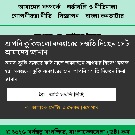
আমাদের সম্পর্কে
শর্তাবলি ও নীতিমালা
গোপনীয়তা নীতি
বিজ্ঞাপন
বাংলা কনভাটার
সম্পাদক: মো: জামিরুল ইসলাম
আপনি কুকিগুলো ব্যবহারের সম্মতি দিচ্ছেন সেটা
প্রকাশক: রেজাউল করিম শামীম
আমাদের জানান ।
প্রধান কার্যালয়: তিতাস রোড, ব্যাংক কলোনি, পূর্ব রামপুরা,
ঢাকা-১২১৯।
আমরা কুকি ব্যবহার করি যাতে অনলাইনে আপনার বিচরণ স্বচ্ছন্দ
মোবাইল: 01716502565, ইমেইল:
হয়। সবগুলো কুকি ব্যবহারের জন্য আপনি সম্মতি দিচ্ছেন কিনা
info.bangladeshbela@gmail.com,
জানান।
ads@bangladeshbela.com
হ্যাঁ , আমি সম্মতি দিচ্ছি
না, আমাকে সেটিং-এ ফেরত নিয়ে যান
ডিজাইন ও ডেভলপ করেছে:
সতেজ আইটি
© ২০২৬ সর্বস্বত্ব সংরক্ষিত, বাংলাদেশবেলা (ডট) কম