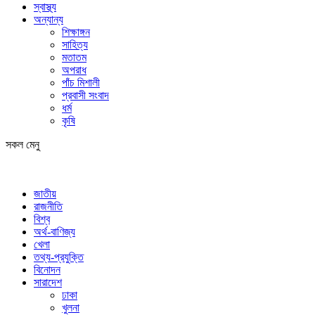
স্বাস্থ্য
অন্যান্য
শিক্ষাঙ্গন
সাহিত্য
মতাতম
অপরাধ
পাঁচ মিশালী
প্রবাসী সংবাদ
ধর্ম
কৃষি
সকল মেনু
জাতীয়
রাজনীতি
বিশ্ব
অর্থ-বাণিজ্য
খেলা
তথ্য-প্রযুক্তি
বিনোদন
সারাদেশ
ঢাকা
খুলনা