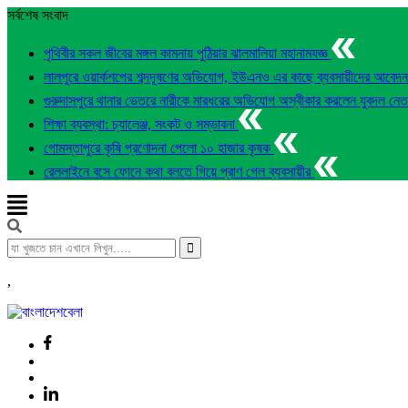
সর্বশেষ সংবাদ
পৃথিবীর সকল জীবের মঙ্গল কামনায় পুঠিয়ার ঝালমালিয়া মহানামযজ্ঞ
লালপুরে ওয়ার্কশপের শব্দদূষণের অভিযোগ, ইউএনও এর কাছে ব্যবসায়ীদের আবেদ
গুরুদাসপুরে থানার ভেতরে নারীকে মারধরের অভিযোগ অস্বীকার করলেন যুবদল নে
শিক্ষা ব্যবস্থা: চ্যালেঞ্জ, সংকট ও সম্ভাবনা
গোমস্তাপুরে কৃষি প্রণোদনা পেলো ১০ হাজার কৃষক
রেললাইনে বসে ফোনে কথা বলতে গিয়ে প্রাণ গেল ব্যবসায়ীর
,