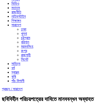
ভিডিও
মতাতম
রাজনীতি
লাইফস্টাইল
শিক্ষাঙ্গন
সারাদেশ
ঢাকা
খুলনা
চট্টগ্রাম
বরিশাল
ময়মনসিংহ
রংপুর
রাজশাহী
সিলেট
সাহিত্য
ধর্ম
স্বাস্থ্য
কৃষি
পাঁচ মিশালী
প্রচ্ছদ /
সারাদেশ
ছবিবিহীন পরিচয়পত্রের দাবিতে মানববন্ধন অব্যাহত