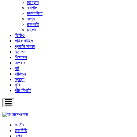
চট্টগ্রাম
বরিশাল
ময়মনসিংহ
রংপুর
রাজশাহী
সিলেট
ভিডিও
লাইফস্টাইল
প্রবাসী সংবাদ
মতাতম
শিক্ষাঙ্গন
অপরাধ
ধর্ম
সাহিত্য
স্বাস্থ্য
কৃষি
পাঁচ মিশালী
জাতীয়
রাজনীতি
বিশ্ব