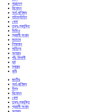
সারাদেশ
বিনোদন
অর্থ-বাণিজ্য
লাইফস্টাইল
খেলা
তথ্য-প্রযুক্তি
ভিডিও
প্রবাসী সংবাদ
মতাতম
শিক্ষাঙ্গন
সাহিত্য
অপরাধ
পাঁচ মিশালী
ধর্ম
স্বাস্থ্য
কৃষি
জাতীয়
অর্থ-বাণিজ্য
বিশ্ব
বিনোদন
খেলা
তথ্য-প্রযুক্তি
প্রবাসী সংবাদ
অপরাধ