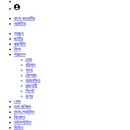
বাংলা কনভার্টার
আর্কাইভ
প্রচ্ছদ
জাতীয়
রাজনীতি
বিশ্ব
সারাদেশ
ঢাকা
বরিশাল
খুলনা
চট্টগ্রাম
ময়মনসিংহ
রাজশাহী
সিলেট
রংপুর
খেলা
অর্থ-বাণিজ্য
তথ্য-প্রযুক্তি
বিনোদন
লাইফস্টাইল
ভিডিও