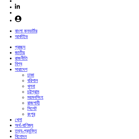
বাংলা কনভার্টার
আর্কাইভ
প্রচ্ছদ
জাতীয়
রাজনীতি
বিশ্ব
সারাদেশ
ঢাকা
বরিশাল
খুলনা
চট্টগ্রাম
ময়মনসিংহ
রাজশাহী
সিলেট
রংপুর
খেলা
অর্থ-বাণিজ্য
তথ্য-প্রযুক্তি
বিনোদন