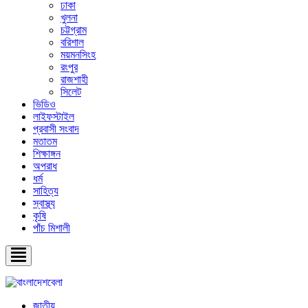
ঢাকা
খুলনা
চট্টগ্রাম
বরিশাল
ময়মনসিংহ
রংপুর
রাজশাহী
সিলেট
ভিডিও
লাইফস্টাইল
প্রবাসী সংবাদ
মতাতম
শিক্ষাঙ্গন
অপরাধ
ধর্ম
সাহিত্য
স্বাস্থ্য
কৃষি
পাঁচ মিশালী
জাতীয়