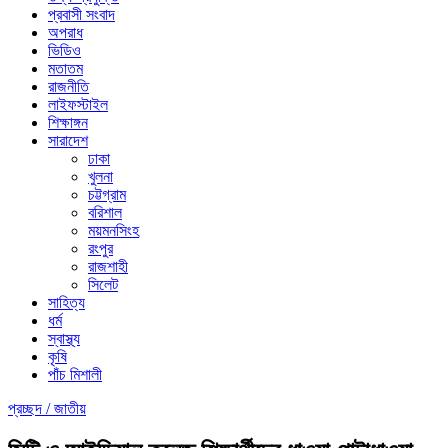
প্রবাসী সংবাদ
অপরাধ
ভিডিও
মতাতম
রাজনীতি
লাইফস্টাইল
শিক্ষাঙ্গন
সারাদেশ
ঢাকা
খুলনা
চট্টগ্রাম
বরিশাল
ময়মনসিংহ
রংপুর
রাজশাহী
সিলেট
সাহিত্য
ধর্ম
স্বাস্থ্য
কৃষি
পাঁচ মিশালী
প্রচ্ছদ /
জাতীয়