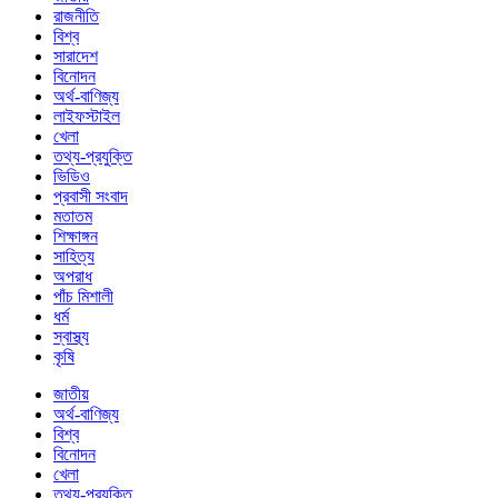
রাজনীতি
বিশ্ব
সারাদেশ
বিনোদন
অর্থ-বাণিজ্য
লাইফস্টাইল
খেলা
তথ্য-প্রযুক্তি
ভিডিও
প্রবাসী সংবাদ
মতাতম
শিক্ষাঙ্গন
সাহিত্য
অপরাধ
পাঁচ মিশালী
ধর্ম
স্বাস্থ্য
কৃষি
জাতীয়
অর্থ-বাণিজ্য
বিশ্ব
বিনোদন
খেলা
তথ্য-প্রযুক্তি