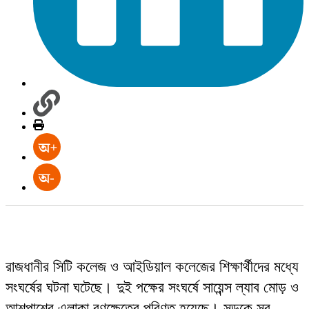
রাজধানীর সিটি কলেজ ও আইডিয়াল কলেজের শিক্ষার্থীদের মধ্যে
সংঘর্ষের ঘটনা ঘটেছে। দুই পক্ষের সংঘর্ষে সায়েন্স ল্যাব মোড় ও
আশপাশের এলাকা রণক্ষেত্রে পরিণত হয়েছে। সড়কে সব