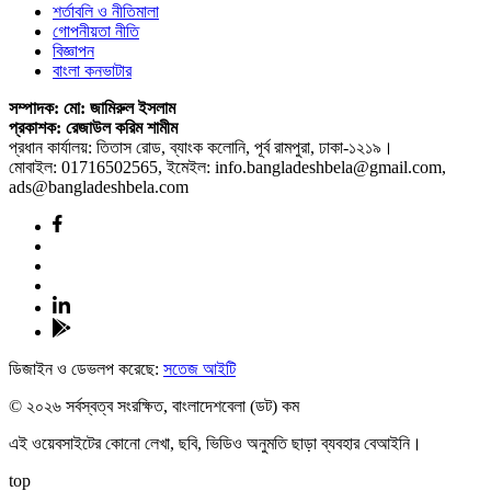
শর্তাবলি ও নীতিমালা
গোপনীয়তা নীতি
বিজ্ঞাপন
বাংলা কনভাটার
সম্পাদক: মো: জামিরুল ইসলাম
প্রকাশক: রেজাউল করিম শামীম
প্রধান কার্যালয়: তিতাস রোড, ব্যাংক কলোনি, পূর্ব রামপুরা, ঢাকা-১২১৯।
মোবাইল: 01716502565, ইমেইল: info.bangladeshbela@gmail.com,
ads@bangladeshbela.com
ডিজাইন ও ডেভলপ করেছে:
সতেজ আইটি
© ২০২৬ সর্বস্বত্ব সংরক্ষিত, বাংলাদেশবেলা (ডট) কম
এই ওয়েবসাইটের কোনো লেখা, ছবি, ভিডিও অনুমতি ছাড়া ব্যবহার বেআইনি।
top