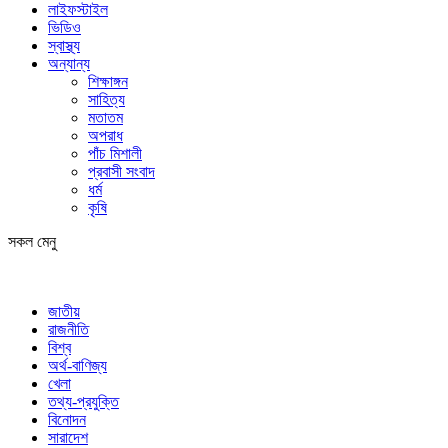
লাইফস্টাইল
ভিডিও
স্বাস্থ্য
অন্যান্য
শিক্ষাঙ্গন
সাহিত্য
মতাতম
অপরাধ
পাঁচ মিশালী
প্রবাসী সংবাদ
ধর্ম
কৃষি
সকল মেনু
জাতীয়
রাজনীতি
বিশ্ব
অর্থ-বাণিজ্য
খেলা
তথ্য-প্রযুক্তি
বিনোদন
সারাদেশ