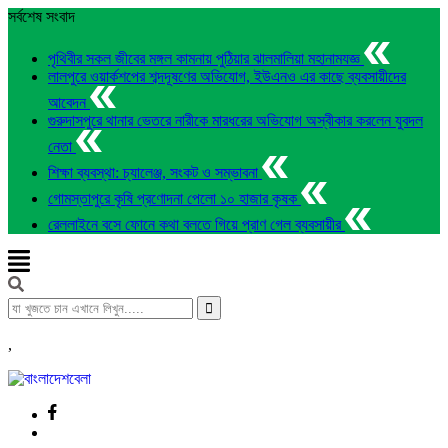
সর্বশেষ সংবাদ
পৃথিবীর সকল জীবের মঙ্গল কামনায় পুঠিয়ার ঝালমালিয়া মহানামযজ্ঞ
লালপুরে ওয়ার্কশপের শব্দদূষণের অভিযোগ, ইউএনও এর কাছে ব্যবসায়ীদের
আবেদন
গুরুদাসপুরে থানার ভেতরে নারীকে মারধরের অভিযোগ অস্বীকার করলেন যুবদল
নেতা
শিক্ষা ব্যবস্থা: চ্যালেঞ্জ, সংকট ও সম্ভাবনা
গোমস্তাপুরে কৃষি প্রণোদনা পেলো ১০ হাজার কৃষক
রেললাইনে বসে ফোনে কথা বলতে গিয়ে প্রাণ গেল ব্যবসায়ীর
,