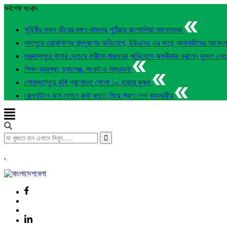
সর্বশেষ সংবাদ
পৃথিবীর সকল জীবের মঙ্গল কামনায় পুঠিয়ার ঝালমালিয়া মহানামযজ্ঞ
লালপুরে ওয়ার্কশপের শব্দদূষণের অভিযোগ, ইউএনও এর কাছে ব্যবসায়ীদের আবেদ
গুরুদাসপুরে থানার ভেতরে নারীকে মারধরের অভিযোগ অস্বীকার করলেন যুবদল নে
শিক্ষা ব্যবস্থা: চ্যালেঞ্জ, সংকট ও সম্ভাবনা
গোমস্তাপুরে কৃষি প্রণোদনা পেলো ১০ হাজার কৃষক
রেললাইনে বসে ফোনে কথা বলতে গিয়ে প্রাণ গেল ব্যবসায়ীর
,