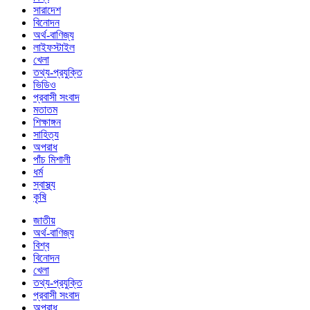
সারাদেশ
বিনোদন
অর্থ-বাণিজ্য
লাইফস্টাইল
খেলা
তথ্য-প্রযুক্তি
ভিডিও
প্রবাসী সংবাদ
মতাতম
শিক্ষাঙ্গন
সাহিত্য
অপরাধ
পাঁচ মিশালী
ধর্ম
স্বাস্থ্য
কৃষি
জাতীয়
অর্থ-বাণিজ্য
বিশ্ব
বিনোদন
খেলা
তথ্য-প্রযুক্তি
প্রবাসী সংবাদ
অপরাধ