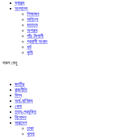
স্বাস্থ্য
অন্যান্য
শিক্ষাঙ্গন
সাহিত্য
মতাতম
অপরাধ
পাঁচ মিশালী
প্রবাসী সংবাদ
ধর্ম
কৃষি
সকল মেনু
জাতীয়
রাজনীতি
বিশ্ব
অর্থ-বাণিজ্য
খেলা
তথ্য-প্রযুক্তি
বিনোদন
সারাদেশ
ঢাকা
খুলনা