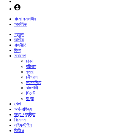
বাংলা কনভার্টার
আর্কাইভ
প্রচ্ছদ
জাতীয়
রাজনীতি
বিশ্ব
সারাদেশ
ঢাকা
বরিশাল
খুলনা
চট্টগ্রাম
ময়মনসিংহ
রাজশাহী
সিলেট
রংপুর
খেলা
অর্থ-বাণিজ্য
তথ্য-প্রযুক্তি
বিনোদন
লাইফস্টাইল
ভিডিও