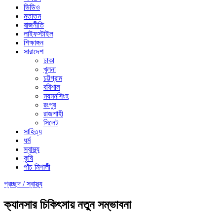
ভিডিও
মতাতম
রাজনীতি
লাইফস্টাইল
শিক্ষাঙ্গন
সারাদেশ
ঢাকা
খুলনা
চট্টগ্রাম
বরিশাল
ময়মনসিংহ
রংপুর
রাজশাহী
সিলেট
সাহিত্য
ধর্ম
স্বাস্থ্য
কৃষি
পাঁচ মিশালী
প্রচ্ছদ /
স্বাস্থ্য
ক্যানসার চিকিৎসায় নতুন সম্ভাবনা