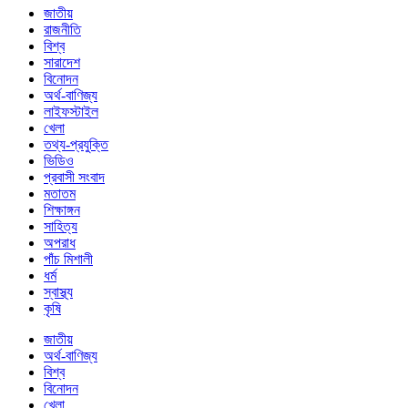
জাতীয়
রাজনীতি
বিশ্ব
সারাদেশ
বিনোদন
অর্থ-বাণিজ্য
লাইফস্টাইল
খেলা
তথ্য-প্রযুক্তি
ভিডিও
প্রবাসী সংবাদ
মতাতম
শিক্ষাঙ্গন
সাহিত্য
অপরাধ
পাঁচ মিশালী
ধর্ম
স্বাস্থ্য
কৃষি
জাতীয়
অর্থ-বাণিজ্য
বিশ্ব
বিনোদন
খেলা