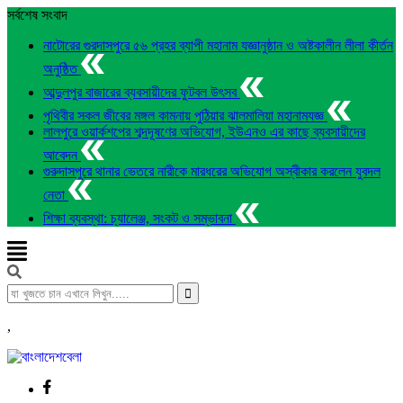
সর্বশেষ সংবাদ
নাটোরের গুরদাসপুরে ৫৬ প্রহর ব্যাপী মহানাম যজ্ঞানুষ্ঠান ও অষ্টকালীন লীলা কীর্তন
অনুষ্ঠিত
আব্দুলপুর বাজারের ব্যবসায়ীদের ফুটবল উৎসব
পৃথিবীর সকল জীবের মঙ্গল কামনায় পুঠিয়ার ঝালমালিয়া মহানামযজ্ঞ
লালপুরে ওয়ার্কশপের শব্দদূষণের অভিযোগ, ইউএনও এর কাছে ব্যবসায়ীদের
আবেদন
গুরুদাসপুরে থানার ভেতরে নারীকে মারধরের অভিযোগ অস্বীকার করলেন যুবদল
নেতা
শিক্ষা ব্যবস্থা: চ্যালেঞ্জ, সংকট ও সম্ভাবনা
,