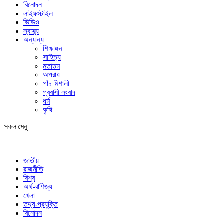
বিনোদন
লাইফস্টাইল
ভিডিও
স্বাস্থ্য
অন্যান্য
শিক্ষাঙ্গন
সাহিত্য
মতাতম
অপরাধ
পাঁচ মিশালী
প্রবাসী সংবাদ
ধর্ম
কৃষি
সকল মেনু
জাতীয়
রাজনীতি
বিশ্ব
অর্থ-বাণিজ্য
খেলা
তথ্য-প্রযুক্তি
বিনোদন