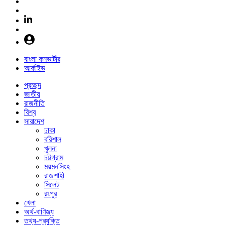
বাংলা কনভার্টার
আর্কাইভ
প্রচ্ছদ
জাতীয়
রাজনীতি
বিশ্ব
সারাদেশ
ঢাকা
বরিশাল
খুলনা
চট্টগ্রাম
ময়মনসিংহ
রাজশাহী
সিলেট
রংপুর
খেলা
অর্থ-বাণিজ্য
তথ্য-প্রযুক্তি