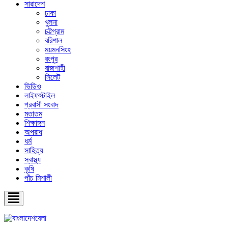
সারাদেশ
ঢাকা
খুলনা
চট্টগ্রাম
বরিশাল
ময়মনসিংহ
রংপুর
রাজশাহী
সিলেট
ভিডিও
লাইফস্টাইল
প্রবাসী সংবাদ
মতাতম
শিক্ষাঙ্গন
অপরাধ
ধর্ম
সাহিত্য
স্বাস্থ্য
কৃষি
পাঁচ মিশালী