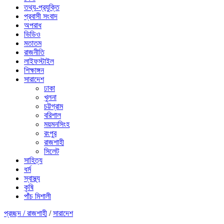
তথ্য-প্রযুক্তি
প্রবাসী সংবাদ
অপরাধ
ভিডিও
মতাতম
রাজনীতি
লাইফস্টাইল
শিক্ষাঙ্গন
সারাদেশ
ঢাকা
খুলনা
চট্টগ্রাম
বরিশাল
ময়মনসিংহ
রংপুর
রাজশাহী
সিলেট
সাহিত্য
ধর্ম
স্বাস্থ্য
কৃষি
পাঁচ মিশালী
প্রচ্ছদ /
রাজশাহী
/
সারাদেশ