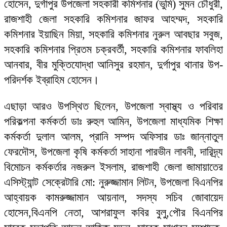
হোসেন, দুর্গাপুর উপজেলা সহকারী কমিশনার (ভুমি) সুমন চৌধুরী,
রাজশাহী জেলা সহকারি কমিশনার জাফর আহম্মদ, সহকারি
কমিশনার ইয়াছিন মিয়া, সহকারি কমিশনার নুরুল আবছার সবুজ,
সহকারি কমিশনার প্রিতম চক্রবর্তী, সহকারি কমিশনার ফাবলিহা
আনবার, বীর মুক্তিযোদ্ধা আনিসুর রহমান, দুর্গাপুর থানার উপ-
পরিদর্শক ইব্রাহিম হোসেন।
এছাড়া আরও উপস্থিত ছিলেন, উপজেলা স্বাস্থ্য ও পরিবার
পরিকল্পনা কর্মকর্তা ডাঃ রুহুল আমিন, উপজেলা মাধ্যমিক শিক্ষা
কর্মকর্তা দুলাল আলম, প্রানি সম্পদ অফিসার ডাঃ জান্নাতুল
ফেরদৌস, উপজেলা কৃষি কর্মকর্তা সাহানা পারভীন লাবনী, দারিদ্র্য
বিমোচন কর্মকর্তার নজরুল ইসলাম, রাজশাহী জেলা জামায়াতের
এসিস্ট্যান্ট সেক্রেটারি মো: নুরুজ্জামান লিটন, উপজেলা বিএনপির
আহ্বায়ক কামরুজ্জামান আয়নাল, সদস্য সচিব জোবায়েদ
হোসেন,বিএনপি নেতা, আশরাফুল কবির বুলু,পৌর বিএনপির