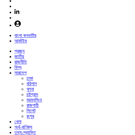
বাংলা কনভার্টার
আর্কাইভ
প্রচ্ছদ
জাতীয়
রাজনীতি
বিশ্ব
সারাদেশ
ঢাকা
বরিশাল
খুলনা
চট্টগ্রাম
ময়মনসিংহ
রাজশাহী
সিলেট
রংপুর
খেলা
অর্থ-বাণিজ্য
তথ্য-প্রযুক্তি