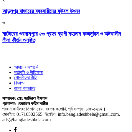
আব্দুলপুর বাজারের ব্যবসায়ীদের ফুটবল উৎসব
৩
নাটোরের গুরদাসপুরে ৫৬ প্রহর ব্যাপী মহানাম যজ্ঞানুষ্ঠান ও অষ্টকালীন
লীলা কীর্তন অনুষ্ঠিত
আমাদের সম্পর্কে
শর্তাবলি ও নীতিমালা
গোপনীয়তা নীতি
বিজ্ঞাপন
বাংলা কনভাটার
সম্পাদক: মো: জামিরুল ইসলাম
প্রকাশক: রেজাউল করিম শামীম
প্রধান কার্যালয়: তিতাস রোড, ব্যাংক কলোনি, পূর্ব রামপুরা, ঢাকা-১২১৯।
মোবাইল: 01716502565, ইমেইল: info.bangladeshbela@gmail.com,
ads@bangladeshbela.com