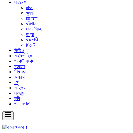
সারাদেশ
ঢাকা
খুলনা
চট্টগ্রাম
বরিশাল
ময়মনসিংহ
রংপুর
রাজশাহী
সিলেট
ভিডিও
লাইফস্টাইল
প্রবাসী সংবাদ
মতাতম
শিক্ষাঙ্গন
অপরাধ
ধর্ম
সাহিত্য
স্বাস্থ্য
কৃষি
পাঁচ মিশালী