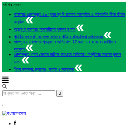
সর্বশেষ সংবাদ
নাটোরের গুরদাসপুরে ৫৬ প্রহর ব্যাপী মহানাম যজ্ঞানুষ্ঠান ও অষ্টকালীন লীলা কীর্তন
অনুষ্ঠিত
আব্দুলপুর বাজারের ব্যবসায়ীদের ফুটবল উৎসব
পৃথিবীর সকল জীবের মঙ্গল কামনায় পুঠিয়ার ঝালমালিয়া মহানামযজ্ঞ
লালপুরে ওয়ার্কশপের শব্দদূষণের অভিযোগ, ইউএনও এর কাছে ব্যবসায়ীদের
আবেদন
গুরুদাসপুরে থানার ভেতরে নারীকে মারধরের অভিযোগ অস্বীকার করলেন যুবদল
নেতা
শিক্ষা ব্যবস্থা: চ্যালেঞ্জ, সংকট ও সম্ভাবনা
,