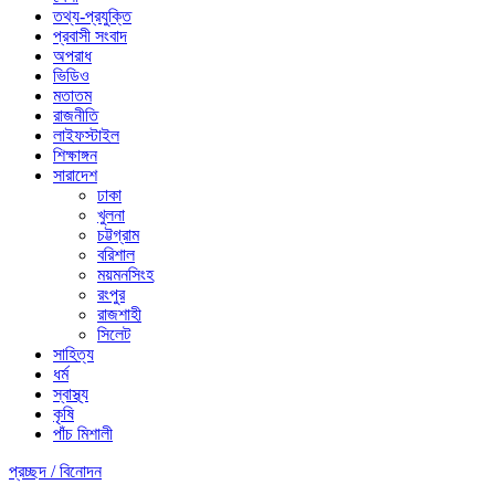
তথ্য-প্রযুক্তি
প্রবাসী সংবাদ
অপরাধ
ভিডিও
মতাতম
রাজনীতি
লাইফস্টাইল
শিক্ষাঙ্গন
সারাদেশ
ঢাকা
খুলনা
চট্টগ্রাম
বরিশাল
ময়মনসিংহ
রংপুর
রাজশাহী
সিলেট
সাহিত্য
ধর্ম
স্বাস্থ্য
কৃষি
পাঁচ মিশালী
প্রচ্ছদ /
বিনোদন