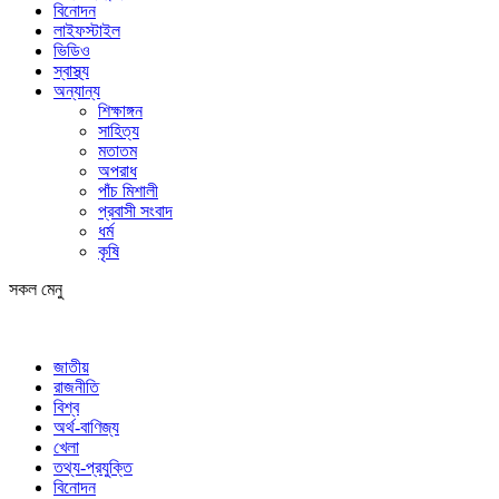
বিনোদন
লাইফস্টাইল
ভিডিও
স্বাস্থ্য
অন্যান্য
শিক্ষাঙ্গন
সাহিত্য
মতাতম
অপরাধ
পাঁচ মিশালী
প্রবাসী সংবাদ
ধর্ম
কৃষি
সকল মেনু
জাতীয়
রাজনীতি
বিশ্ব
অর্থ-বাণিজ্য
খেলা
তথ্য-প্রযুক্তি
বিনোদন