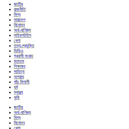
জাতীয়
রাজনীতি
বিশ্ব
সারাদেশ
বিনোদন
অর্থ-বাণিজ্য
লাইফস্টাইল
খেলা
তথ্য-প্রযুক্তি
ভিডিও
প্রবাসী সংবাদ
মতাতম
শিক্ষাঙ্গন
সাহিত্য
অপরাধ
পাঁচ মিশালী
ধর্ম
স্বাস্থ্য
কৃষি
জাতীয়
অর্থ-বাণিজ্য
বিশ্ব
বিনোদন
খেলা