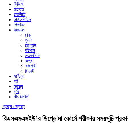
ভিডিও
মতাতম
রাজনীতি
লাইফস্টাইল
শিক্ষাঙ্গন
সারাদেশ
ঢাকা
খুলনা
চট্টগ্রাম
বরিশাল
ময়মনসিংহ
রংপুর
রাজশাহী
সিলেট
সাহিত্য
ধর্ম
স্বাস্থ্য
কৃষি
পাঁচ মিশালী
প্রচ্ছদ /
স্বাস্থ্য
বিএসএমএমইউ’র ডিপ্লোমা কোর্সে পরীক্ষার সময়সূচি প্রক