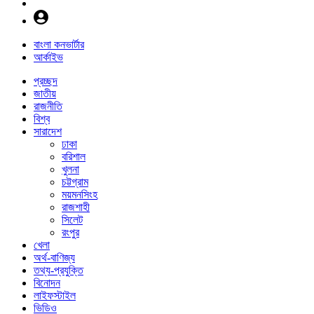
বাংলা কনভার্টার
আর্কাইভ
প্রচ্ছদ
জাতীয়
রাজনীতি
বিশ্ব
সারাদেশ
ঢাকা
বরিশাল
খুলনা
চট্টগ্রাম
ময়মনসিংহ
রাজশাহী
সিলেট
রংপুর
খেলা
অর্থ-বাণিজ্য
তথ্য-প্রযুক্তি
বিনোদন
লাইফস্টাইল
ভিডিও