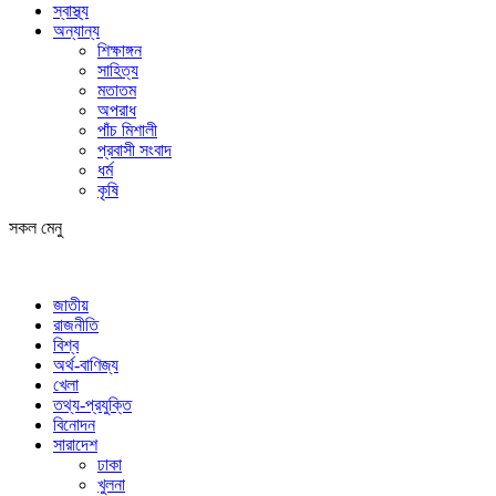
স্বাস্থ্য
অন্যান্য
শিক্ষাঙ্গন
সাহিত্য
মতাতম
অপরাধ
পাঁচ মিশালী
প্রবাসী সংবাদ
ধর্ম
কৃষি
সকল মেনু
জাতীয়
রাজনীতি
বিশ্ব
অর্থ-বাণিজ্য
খেলা
তথ্য-প্রযুক্তি
বিনোদন
সারাদেশ
ঢাকা
খুলনা