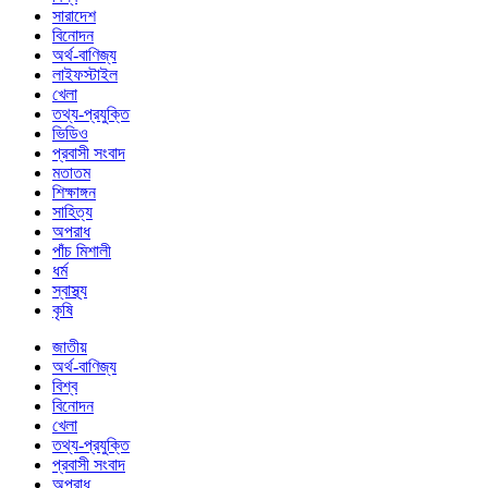
সারাদেশ
বিনোদন
অর্থ-বাণিজ্য
লাইফস্টাইল
খেলা
তথ্য-প্রযুক্তি
ভিডিও
প্রবাসী সংবাদ
মতাতম
শিক্ষাঙ্গন
সাহিত্য
অপরাধ
পাঁচ মিশালী
ধর্ম
স্বাস্থ্য
কৃষি
জাতীয়
অর্থ-বাণিজ্য
বিশ্ব
বিনোদন
খেলা
তথ্য-প্রযুক্তি
প্রবাসী সংবাদ
অপরাধ