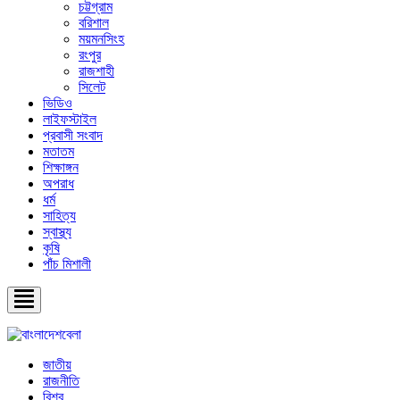
চট্টগ্রাম
বরিশাল
ময়মনসিংহ
রংপুর
রাজশাহী
সিলেট
ভিডিও
লাইফস্টাইল
প্রবাসী সংবাদ
মতাতম
শিক্ষাঙ্গন
অপরাধ
ধর্ম
সাহিত্য
স্বাস্থ্য
কৃষি
পাঁচ মিশালী
জাতীয়
রাজনীতি
বিশ্ব