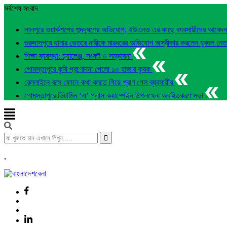
সর্বশেষ সংবাদ
লালপুরে ওয়ার্কশপের শব্দদূষণের অভিযোগ, ইউএনও এর কাছে ব্যবসায়ীদের আবেদ
গুরুদাসপুরে থানার ভেতরে নারীকে মারধরের অভিযোগ অস্বীকার করলেন যুবদল নে
শিক্ষা ব্যবস্থা: চ্যালেঞ্জ, সংকট ও সম্ভাবনা
গোমস্তাপুরে কৃষি প্রণোদনা পেলো ১০ হাজার কৃষক
রেললাইনে বসে ফোনে কথা বলতে গিয়ে প্রাণ গেল ব্যবসায়ীর
গোমস্তাপুরে ভিটামিন ‘এ’ প্লাস ক্যাম্পেইন উপলক্ষ্যে অবহিতকরণ সভা
,