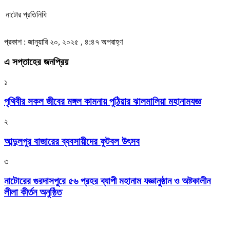
নাটোর প্রতিনিধি
প্রকাশ : জানুয়ারি ২০, ২০২৫ , ৪:৪৭ অপরাহ্ণ
এ সপ্তাহের জনপ্রিয়
১
পৃথিবীর সকল জীবের মঙ্গল কামনায় পুঠিয়ার ঝালমালিয়া মহানামযজ্ঞ
২
আব্দুলপুর বাজারের ব্যবসায়ীদের ফুটবল উৎসব
৩
নাটোরের গুরদাসপুরে ৫৬ প্রহর ব্যাপী মহানাম যজ্ঞানুষ্ঠান ও অষ্টকালীন
লীলা কীর্তন অনুষ্ঠিত