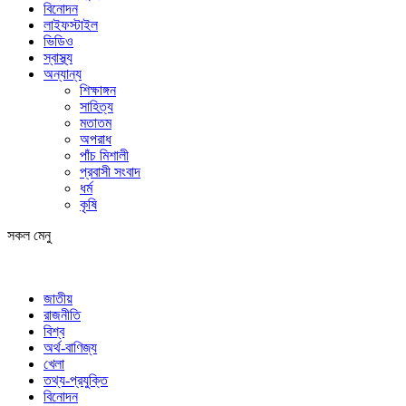
বিনোদন
লাইফস্টাইল
ভিডিও
স্বাস্থ্য
অন্যান্য
শিক্ষাঙ্গন
সাহিত্য
মতাতম
অপরাধ
পাঁচ মিশালী
প্রবাসী সংবাদ
ধর্ম
কৃষি
সকল মেনু
জাতীয়
রাজনীতি
বিশ্ব
অর্থ-বাণিজ্য
খেলা
তথ্য-প্রযুক্তি
বিনোদন