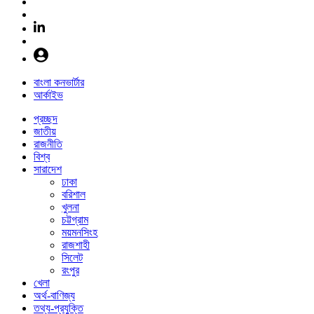
বাংলা কনভার্টার
আর্কাইভ
প্রচ্ছদ
জাতীয়
রাজনীতি
বিশ্ব
সারাদেশ
ঢাকা
বরিশাল
খুলনা
চট্টগ্রাম
ময়মনসিংহ
রাজশাহী
সিলেট
রংপুর
খেলা
অর্থ-বাণিজ্য
তথ্য-প্রযুক্তি