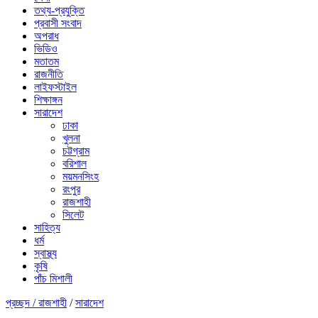
তথ্য-প্রযুক্তি
প্রবাসী সংবাদ
অপরাধ
ভিডিও
মতাতম
রাজনীতি
লাইফস্টাইল
শিক্ষাঙ্গন
সারাদেশ
ঢাকা
খুলনা
চট্টগ্রাম
বরিশাল
ময়মনসিংহ
রংপুর
রাজশাহী
সিলেট
সাহিত্য
ধর্ম
স্বাস্থ্য
কৃষি
পাঁচ মিশালী
প্রচ্ছদ /
রাজশাহী
/
সারাদেশ