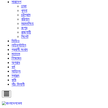
সারাদেশ
ঢাকা
খুলনা
চট্টগ্রাম
বরিশাল
ময়মনসিংহ
রংপুর
রাজশাহী
সিলেট
ভিডিও
লাইফস্টাইল
প্রবাসী সংবাদ
মতাতম
শিক্ষাঙ্গন
অপরাধ
ধর্ম
সাহিত্য
স্বাস্থ্য
কৃষি
পাঁচ মিশালী