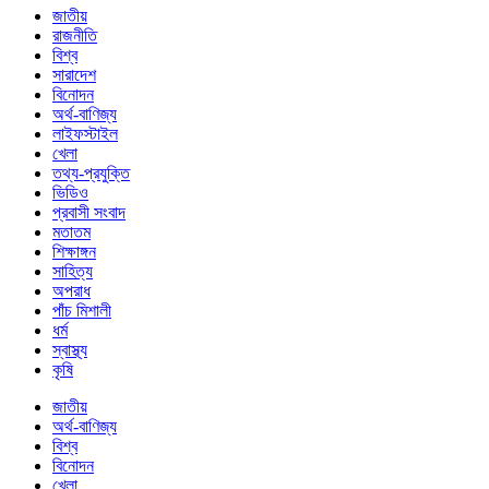
জাতীয়
রাজনীতি
বিশ্ব
সারাদেশ
বিনোদন
অর্থ-বাণিজ্য
লাইফস্টাইল
খেলা
তথ্য-প্রযুক্তি
ভিডিও
প্রবাসী সংবাদ
মতাতম
শিক্ষাঙ্গন
সাহিত্য
অপরাধ
পাঁচ মিশালী
ধর্ম
স্বাস্থ্য
কৃষি
জাতীয়
অর্থ-বাণিজ্য
বিশ্ব
বিনোদন
খেলা