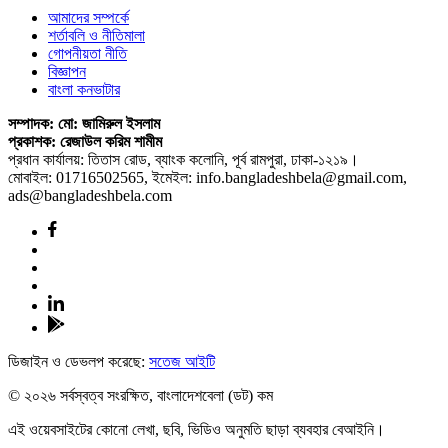
আমাদের সম্পর্কে
শর্তাবলি ও নীতিমালা
গোপনীয়তা নীতি
বিজ্ঞাপন
বাংলা কনভাটার
সম্পাদক: মো: জামিরুল ইসলাম
প্রকাশক: রেজাউল করিম শামীম
প্রধান কার্যালয়: তিতাস রোড, ব্যাংক কলোনি, পূর্ব রামপুরা, ঢাকা-১২১৯।
মোবাইল: 01716502565, ইমেইল: info.bangladeshbela@gmail.com,
ads@bangladeshbela.com
ডিজাইন ও ডেভলপ করেছে:
সতেজ আইটি
© ২০২৬ সর্বস্বত্ব সংরক্ষিত, বাংলাদেশবেলা (ডট) কম
এই ওয়েবসাইটের কোনো লেখা, ছবি, ভিডিও অনুমতি ছাড়া ব্যবহার বেআইনি।