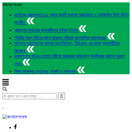
সর্বশেষ সংবাদ
নাটোরের গুরদাসপুরে ৫৬ প্রহর ব্যাপী মহানাম যজ্ঞানুষ্ঠান ও অষ্টকালীন লীলা কীর্তন
অনুষ্ঠিত
আব্দুলপুর বাজারের ব্যবসায়ীদের ফুটবল উৎসব
পৃথিবীর সকল জীবের মঙ্গল কামনায় পুঠিয়ার ঝালমালিয়া মহানামযজ্ঞ
লালপুরে ওয়ার্কশপের শব্দদূষণের অভিযোগ, ইউএনও এর কাছে ব্যবসায়ীদের
আবেদন
গুরুদাসপুরে থানার ভেতরে নারীকে মারধরের অভিযোগ অস্বীকার করলেন যুবদল
নেতা
শিক্ষা ব্যবস্থা: চ্যালেঞ্জ, সংকট ও সম্ভাবনা
,