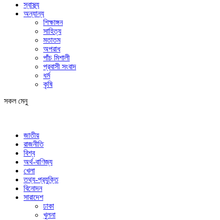
স্বাস্থ্য
অন্যান্য
শিক্ষাঙ্গন
সাহিত্য
মতাতম
অপরাধ
পাঁচ মিশালী
প্রবাসী সংবাদ
ধর্ম
কৃষি
সকল মেনু
জাতীয়
রাজনীতি
বিশ্ব
অর্থ-বাণিজ্য
খেলা
তথ্য-প্রযুক্তি
বিনোদন
সারাদেশ
ঢাকা
খুলনা