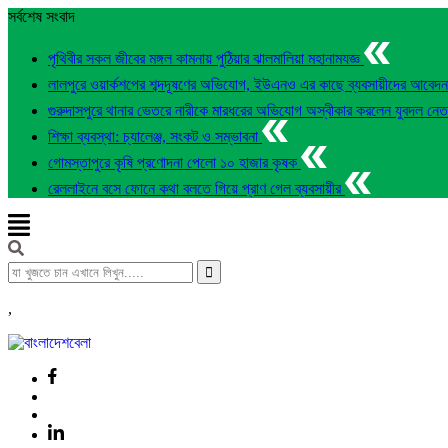
সর্বশেষ সংবাদ
পৃথিবীর সকল জীবের মঙ্গল কামনায় পুঠিয়ার ঝালমালিয়া মহানামযজ্ঞ
লালপুরে ওয়ার্কশপের শব্দদূষণের অভিযোগ, ইউএনও এর কাছে ব্যবসায়ীদের আবেদ
গুরুদাসপুরে থানার ভেতরে নারীকে মারধরের অভিযোগ অস্বীকার করলেন যুবদল নে
শিক্ষা ব্যবস্থা: চ্যালেঞ্জ, সংকট ও সম্ভাবনা
গোমস্তাপুরে কৃষি প্রণোদনা পেলো ১০ হাজার কৃষক
রেললাইনে বসে ফোনে কথা বলতে গিয়ে প্রাণ গেল ব্যবসায়ীর
,