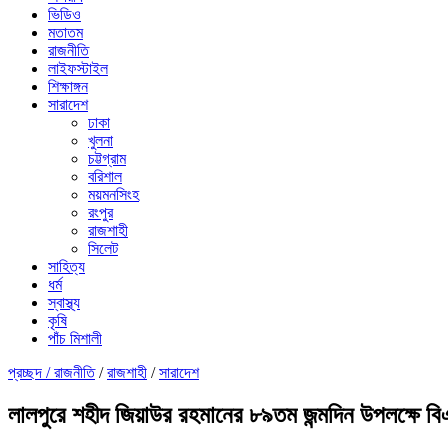
ভিডিও
মতাতম
রাজনীতি
লাইফস্টাইল
শিক্ষাঙ্গন
সারাদেশ
ঢাকা
খুলনা
চট্টগ্রাম
বরিশাল
ময়মনসিংহ
রংপুর
রাজশাহী
সিলেট
সাহিত্য
ধর্ম
স্বাস্থ্য
কৃষি
পাঁচ মিশালী
প্রচ্ছদ /
রাজনীতি
/
রাজশাহী
/
সারাদেশ
লালপুরে শহীদ জিয়াউর রহমানের ৮৯তম জন্মদিন উপলক্ষে ব