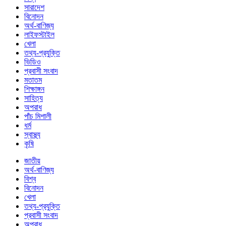
সারাদেশ
বিনোদন
অর্থ-বাণিজ্য
লাইফস্টাইল
খেলা
তথ্য-প্রযুক্তি
ভিডিও
প্রবাসী সংবাদ
মতাতম
শিক্ষাঙ্গন
সাহিত্য
অপরাধ
পাঁচ মিশালী
ধর্ম
স্বাস্থ্য
কৃষি
জাতীয়
অর্থ-বাণিজ্য
বিশ্ব
বিনোদন
খেলা
তথ্য-প্রযুক্তি
প্রবাসী সংবাদ
অপরাধ