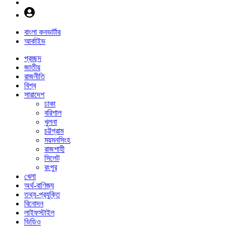
বাংলা কনভার্টার
আর্কাইভ
প্রচ্ছদ
জাতীয়
রাজনীতি
বিশ্ব
সারাদেশ
ঢাকা
বরিশাল
খুলনা
চট্টগ্রাম
ময়মনসিংহ
রাজশাহী
সিলেট
রংপুর
খেলা
অর্থ-বাণিজ্য
তথ্য-প্রযুক্তি
বিনোদন
লাইফস্টাইল
ভিডিও