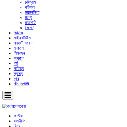
চট্টগ্রাম
বরিশাল
ময়মনসিংহ
রংপুর
রাজশাহী
সিলেট
ভিডিও
লাইফস্টাইল
প্রবাসী সংবাদ
মতাতম
শিক্ষাঙ্গন
অপরাধ
ধর্ম
সাহিত্য
স্বাস্থ্য
কৃষি
পাঁচ মিশালী
জাতীয়
রাজনীতি
বিশ্ব