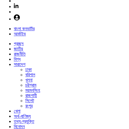
বাংলা কনভার্টার
আর্কাইভ
প্রচ্ছদ
জাতীয়
রাজনীতি
বিশ্ব
সারাদেশ
ঢাকা
বরিশাল
খুলনা
চট্টগ্রাম
ময়মনসিংহ
রাজশাহী
সিলেট
রংপুর
খেলা
অর্থ-বাণিজ্য
তথ্য-প্রযুক্তি
বিনোদন