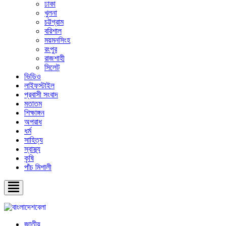
ঢাকা
খুলনা
চট্টগ্রাম
বরিশাল
ময়মনসিংহ
রংপুর
রাজশাহী
সিলেট
ভিডিও
লাইফস্টাইল
প্রবাসী সংবাদ
মতাতম
শিক্ষাঙ্গন
অপরাধ
ধর্ম
সাহিত্য
স্বাস্থ্য
কৃষি
পাঁচ মিশালী
জাতীয়