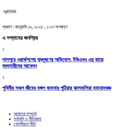
প্রতিনিধি
প্রকাশ : জানুয়ারি ১৯, ২০২৫ , ১:০৩ অপরাহ্ণ
এ সপ্তাহের জনপ্রিয়
১
লালপুরে ওয়ার্কশপের শব্দদূষণের অভিযোগ, ইউএনও এর কাছে
ব্যবসায়ীদের আবেদন
২
পৃথিবীর সকল জীবের মঙ্গল কামনায় পুঠিয়ার ঝালমালিয়া মহানামযজ্ঞ
আমাদের সম্পর্কে
শর্তাবলি ও নীতিমালা
গোপনীয়তা নীতি