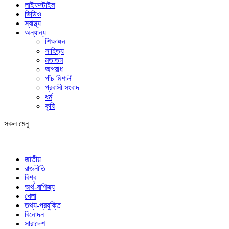
লাইফস্টাইল
ভিডিও
স্বাস্থ্য
অন্যান্য
শিক্ষাঙ্গন
সাহিত্য
মতাতম
অপরাধ
পাঁচ মিশালী
প্রবাসী সংবাদ
ধর্ম
কৃষি
সকল মেনু
জাতীয়
রাজনীতি
বিশ্ব
অর্থ-বাণিজ্য
খেলা
তথ্য-প্রযুক্তি
বিনোদন
সারাদেশ