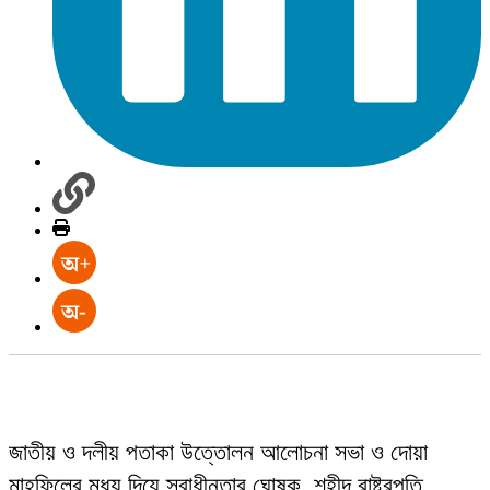
জাতীয় ও দলীয় পতাকা উত্তোলন আলোচনা সভা ও দোয়া
মাহফিলের মধ্য দিয়ে স্বাধীনতার ঘোষক, শহীদ রাষ্ট্রপতি