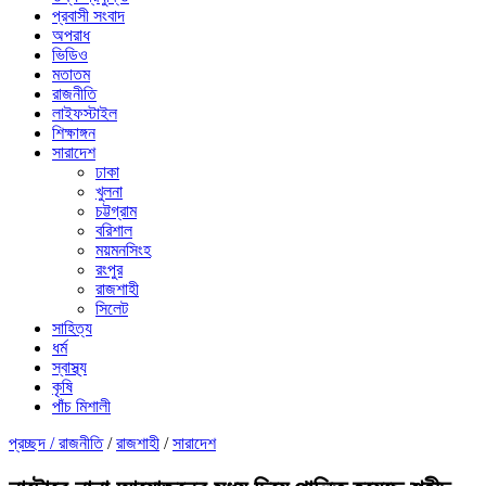
প্রবাসী সংবাদ
অপরাধ
ভিডিও
মতাতম
রাজনীতি
লাইফস্টাইল
শিক্ষাঙ্গন
সারাদেশ
ঢাকা
খুলনা
চট্টগ্রাম
বরিশাল
ময়মনসিংহ
রংপুর
রাজশাহী
সিলেট
সাহিত্য
ধর্ম
স্বাস্থ্য
কৃষি
পাঁচ মিশালী
প্রচ্ছদ /
রাজনীতি
/
রাজশাহী
/
সারাদেশ