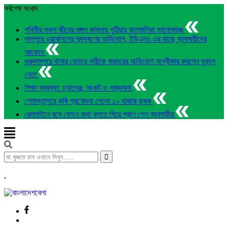
সর্বশেষ সংবাদ
পৃথিবীর সকল জীবের মঙ্গল কামনায় পুঠিয়ার ঝালমালিয়া মহানামযজ্ঞ
লালপুরে ওয়ার্কশপের শব্দদূষণের অভিযোগ, ইউএনও এর কাছে ব্যবসায়ীদের
আবেদন
গুরুদাসপুরে থানার ভেতরে নারীকে মারধরের অভিযোগ অস্বীকার করলেন যুবদল
নেতা
শিক্ষা ব্যবস্থা: চ্যালেঞ্জ, সংকট ও সম্ভাবনা
গোমস্তাপুরে কৃষি প্রণোদনা পেলো ১০ হাজার কৃষক
রেললাইনে বসে ফোনে কথা বলতে গিয়ে প্রাণ গেল ব্যবসায়ীর
,