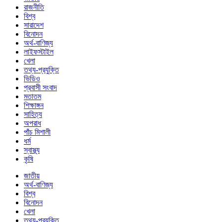
রাজনীতি
বিশ্ব
সারাদেশ
বিনোদন
অর্থ-বাণিজ্য
লাইফস্টাইল
খেলা
তথ্য-প্রযুক্তি
ভিডিও
প্রবাসী সংবাদ
মতাতম
শিক্ষাঙ্গন
সাহিত্য
অপরাধ
পাঁচ মিশালী
ধর্ম
স্বাস্থ্য
কৃষি
জাতীয়
অর্থ-বাণিজ্য
বিশ্ব
বিনোদন
খেলা
তথ্য-প্রযুক্তি