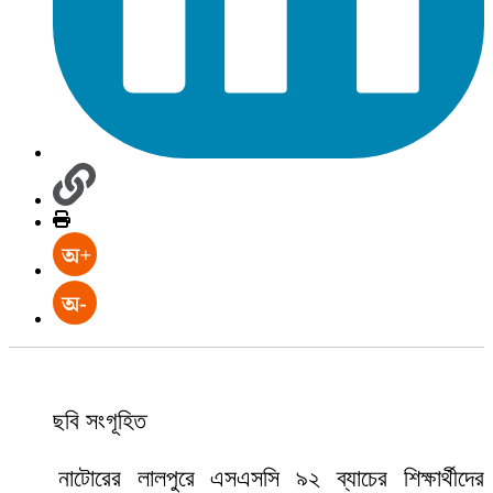
ছবি সংগূহিত
নাটোরের
লালপুরে এসএসসি ৯২ ব্যাচের শিক্ষার্থীদের