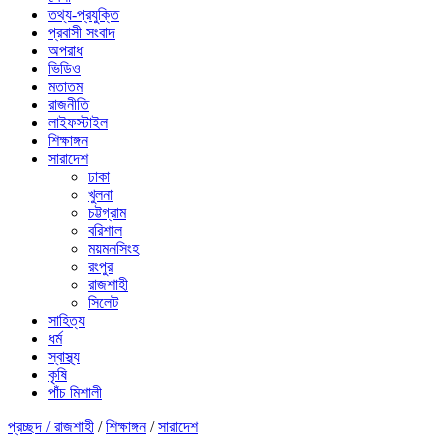
তথ্য-প্রযুক্তি
প্রবাসী সংবাদ
অপরাধ
ভিডিও
মতাতম
রাজনীতি
লাইফস্টাইল
শিক্ষাঙ্গন
সারাদেশ
ঢাকা
খুলনা
চট্টগ্রাম
বরিশাল
ময়মনসিংহ
রংপুর
রাজশাহী
সিলেট
সাহিত্য
ধর্ম
স্বাস্থ্য
কৃষি
পাঁচ মিশালী
প্রচ্ছদ /
রাজশাহী
/
শিক্ষাঙ্গন
/
সারাদেশ