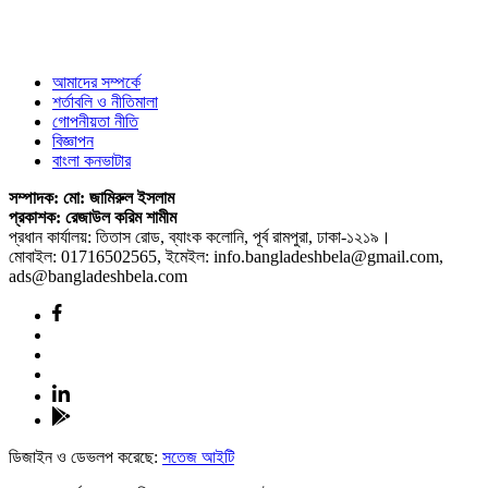
আমাদের সম্পর্কে
শর্তাবলি ও নীতিমালা
গোপনীয়তা নীতি
বিজ্ঞাপন
বাংলা কনভাটার
সম্পাদক: মো: জামিরুল ইসলাম
প্রকাশক: রেজাউল করিম শামীম
প্রধান কার্যালয়: তিতাস রোড, ব্যাংক কলোনি, পূর্ব রামপুরা, ঢাকা-১২১৯।
মোবাইল: 01716502565, ইমেইল: info.bangladeshbela@gmail.com,
ads@bangladeshbela.com
ডিজাইন ও ডেভলপ করেছে:
সতেজ আইটি