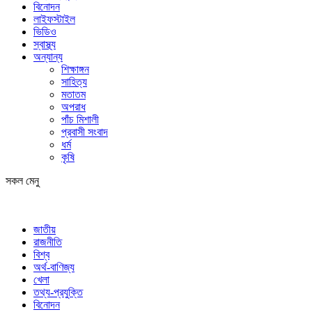
বিনোদন
লাইফস্টাইল
ভিডিও
স্বাস্থ্য
অন্যান্য
শিক্ষাঙ্গন
সাহিত্য
মতাতম
অপরাধ
পাঁচ মিশালী
প্রবাসী সংবাদ
ধর্ম
কৃষি
সকল মেনু
জাতীয়
রাজনীতি
বিশ্ব
অর্থ-বাণিজ্য
খেলা
তথ্য-প্রযুক্তি
বিনোদন