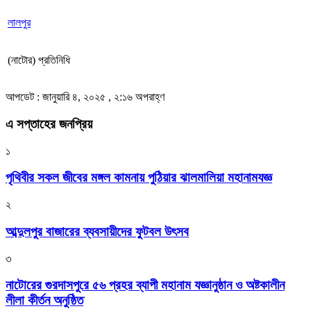
লালপুর
(নাটোর) প্রতিনিধি
আপডেট : জানুয়ারি ৪, ২০২৫ , ২:১৬ অপরাহ্ণ
এ সপ্তাহের জনপ্রিয়
১
পৃথিবীর সকল জীবের মঙ্গল কামনায় পুঠিয়ার ঝালমালিয়া মহানামযজ্ঞ
২
আব্দুলপুর বাজারের ব্যবসায়ীদের ফুটবল উৎসব
৩
নাটোরের গুরদাসপুরে ৫৬ প্রহর ব্যাপী মহানাম যজ্ঞানুষ্ঠান ও অষ্টকালীন
লীলা কীর্তন অনুষ্ঠিত