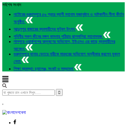
সর্বশেষ সংবাদ
নাটোরের গুরদাসপুরে ৫৬ প্রহর ব্যাপী মহানাম যজ্ঞানুষ্ঠান ও অষ্টকালীন লীলা কীর্তন
অনুষ্ঠিত
আব্দুলপুর বাজারের ব্যবসায়ীদের ফুটবল উৎসব
পৃথিবীর সকল জীবের মঙ্গল কামনায় পুঠিয়ার ঝালমালিয়া মহানামযজ্ঞ
লালপুরে ওয়ার্কশপের শব্দদূষণের অভিযোগ, ইউএনও এর কাছে ব্যবসায়ীদের
আবেদন
গুরুদাসপুরে থানার ভেতরে নারীকে মারধরের অভিযোগ অস্বীকার করলেন যুবদল
নেতা
শিক্ষা ব্যবস্থা: চ্যালেঞ্জ, সংকট ও সম্ভাবনা
,