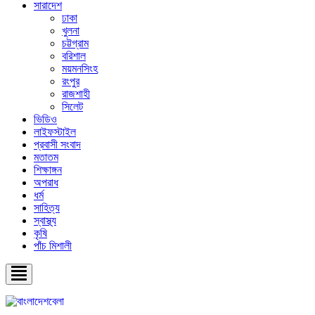
সারাদেশ
ঢাকা
খুলনা
চট্টগ্রাম
বরিশাল
ময়মনসিংহ
রংপুর
রাজশাহী
সিলেট
ভিডিও
লাইফস্টাইল
প্রবাসী সংবাদ
মতাতম
শিক্ষাঙ্গন
অপরাধ
ধর্ম
সাহিত্য
স্বাস্থ্য
কৃষি
পাঁচ মিশালী