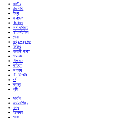
জাতীয়
রাজনীতি
বিশ্ব
সারাদেশ
বিনোদন
অর্থ-বাণিজ্য
লাইফস্টাইল
খেলা
তথ্য-প্রযুক্তি
ভিডিও
প্রবাসী সংবাদ
মতাতম
শিক্ষাঙ্গন
সাহিত্য
অপরাধ
পাঁচ মিশালী
ধর্ম
স্বাস্থ্য
কৃষি
জাতীয়
অর্থ-বাণিজ্য
বিশ্ব
বিনোদন
খেলা