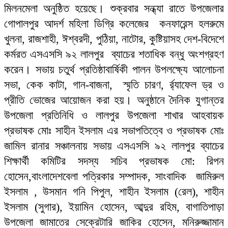
মিলনমেলা অনুষ্ঠিত হয়েছে। শুক্রবার সন্ধ্যা রাতে উপজেলার
গোপালপুর আদর্শ মহিলা ডিগ্রি কলেজের কনফারেন্স হলরুমে
খুলনা, রাজশাহী, ঈশ্বরদী, পুঠিয়া, নাটোর, কুষ্টিয়াসহ দেশ-বিদেশে
কর্মরত এসএসসি ৯২ লালপুর ব্যাচের শতাধিক বন্ধু অংশগ্রহণ
করেন। সভায় চতুর্থ প্রতিষ্ঠাবার্ষিকী পালন উপলক্ষ্যে আলোচনা
সভা, কেক কাটা, গান-বাজনা, স্মৃতি চারণ, র্র্যাফেল ড্র ও
প্রীতি ভোজের আয়োজন করা হয়। অনুষ্ঠানে দৈনিক যুগান্তর
উপজেলা প্রতিনিধি ও লালপুর উপজেলা শাখার আহবায়ক
প্রভাষক মোঃ সাহীন ইসলাম এর সভাপতিত্বে ও প্রভাষক মোঃ
জামিল রানার সঞ্চালনায় সভায় এসএসসি ৯২ লালপুর ব্যাচের
শিক্ষার্থী কমিটির সদস্য সচিব প্রভাষক মো: রিপন
হোসেন,বাংলাদেশবেলা পত্রিকার সম্পাদক, সাংবাদিক জামিরুল
ইসলাম , উসমান গনি পিপুল, শাহীন ইসলাম (রেল), শাহীন
ইসলাম (সুগার), ইয়ামিন হোসেন, আব্দুর রহিম, বাগাতিপাড়া
উপজেলা জামাতের সেক্রেটারি জাকির হোসেন, মনিরুজ্জামান