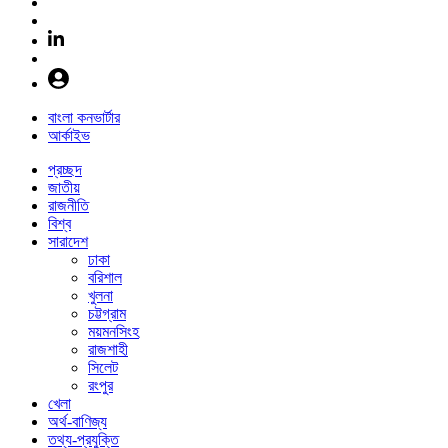
বাংলা কনভার্টার
আর্কাইভ
প্রচ্ছদ
জাতীয়
রাজনীতি
বিশ্ব
সারাদেশ
ঢাকা
বরিশাল
খুলনা
চট্টগ্রাম
ময়মনসিংহ
রাজশাহী
সিলেট
রংপুর
খেলা
অর্থ-বাণিজ্য
তথ্য-প্রযুক্তি