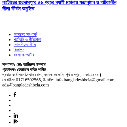
নাটোরের গুরদাসপুরে ৫৬ প্রহর ব্যাপী মহানাম যজ্ঞানুষ্ঠান ও অষ্টকালীন
লীলা কীর্তন অনুষ্ঠিত
আমাদের সম্পর্কে
শর্তাবলি ও নীতিমালা
গোপনীয়তা নীতি
বিজ্ঞাপন
বাংলা কনভাটার
সম্পাদক: মো: জামিরুল ইসলাম
প্রকাশক: রেজাউল করিম শামীম
প্রধান কার্যালয়: তিতাস রোড, ব্যাংক কলোনি, পূর্ব রামপুরা, ঢাকা-১২১৯।
মোবাইল: 01716502565, ইমেইল: info.bangladeshbela@gmail.com,
ads@bangladeshbela.com