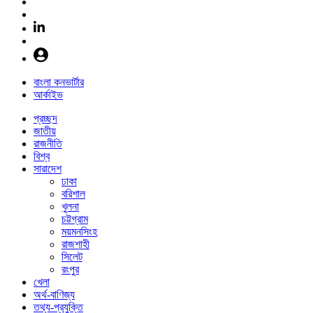
বাংলা কনভার্টার
আর্কাইভ
প্রচ্ছদ
জাতীয়
রাজনীতি
বিশ্ব
সারাদেশ
ঢাকা
বরিশাল
খুলনা
চট্টগ্রাম
ময়মনসিংহ
রাজশাহী
সিলেট
রংপুর
খেলা
অর্থ-বাণিজ্য
তথ্য-প্রযুক্তি