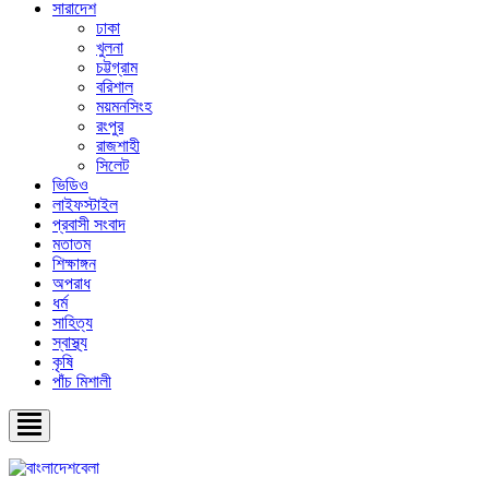
সারাদেশ
ঢাকা
খুলনা
চট্টগ্রাম
বরিশাল
ময়মনসিংহ
রংপুর
রাজশাহী
সিলেট
ভিডিও
লাইফস্টাইল
প্রবাসী সংবাদ
মতাতম
শিক্ষাঙ্গন
অপরাধ
ধর্ম
সাহিত্য
স্বাস্থ্য
কৃষি
পাঁচ মিশালী