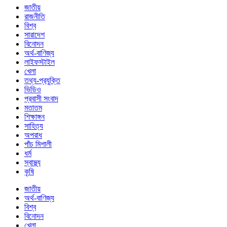
জাতীয়
রাজনীতি
বিশ্ব
সারাদেশ
বিনোদন
অর্থ-বাণিজ্য
লাইফস্টাইল
খেলা
তথ্য-প্রযুক্তি
ভিডিও
প্রবাসী সংবাদ
মতাতম
শিক্ষাঙ্গন
সাহিত্য
অপরাধ
পাঁচ মিশালী
ধর্ম
স্বাস্থ্য
কৃষি
জাতীয়
অর্থ-বাণিজ্য
বিশ্ব
বিনোদন
খেলা