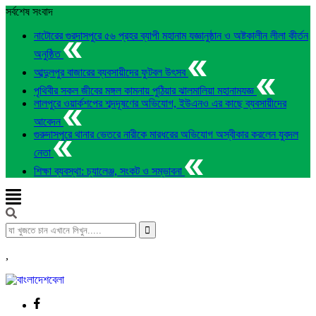
সর্বশেষ সংবাদ
নাটোরের গুরদাসপুরে ৫৬ প্রহর ব্যাপী মহানাম যজ্ঞানুষ্ঠান ও অষ্টকালীন লীলা কীর্তন
অনুষ্ঠিত
আব্দুলপুর বাজারের ব্যবসায়ীদের ফুটবল উৎসব
পৃথিবীর সকল জীবের মঙ্গল কামনায় পুঠিয়ার ঝালমালিয়া মহানামযজ্ঞ
লালপুরে ওয়ার্কশপের শব্দদূষণের অভিযোগ, ইউএনও এর কাছে ব্যবসায়ীদের
আবেদন
গুরুদাসপুরে থানার ভেতরে নারীকে মারধরের অভিযোগ অস্বীকার করলেন যুবদল
নেতা
শিক্ষা ব্যবস্থা: চ্যালেঞ্জ, সংকট ও সম্ভাবনা
,