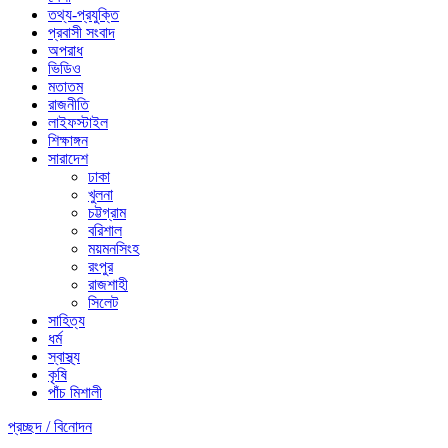
তথ্য-প্রযুক্তি
প্রবাসী সংবাদ
অপরাধ
ভিডিও
মতাতম
রাজনীতি
লাইফস্টাইল
শিক্ষাঙ্গন
সারাদেশ
ঢাকা
খুলনা
চট্টগ্রাম
বরিশাল
ময়মনসিংহ
রংপুর
রাজশাহী
সিলেট
সাহিত্য
ধর্ম
স্বাস্থ্য
কৃষি
পাঁচ মিশালী
প্রচ্ছদ /
বিনোদন