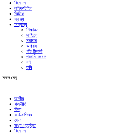
বিনোদন
লাইফস্টাইল
ভিডিও
স্বাস্থ্য
অন্যান্য
শিক্ষাঙ্গন
সাহিত্য
মতাতম
অপরাধ
পাঁচ মিশালী
প্রবাসী সংবাদ
ধর্ম
কৃষি
সকল মেনু
জাতীয়
রাজনীতি
বিশ্ব
অর্থ-বাণিজ্য
খেলা
তথ্য-প্রযুক্তি
বিনোদন