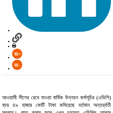
আওয়ামী লীগের রেখে যাওয়া বার্ষিক উন্নয়ন কর্মসূচির (এডিপি)
ব্যয় ৪৯ হাজার কোটি টাকা কমিয়েছে বর্তমান অন্তর্র্বতী
সরকার। ব্যয় কমার ফলে এখন চূড়ান্ত এডিপির আকার