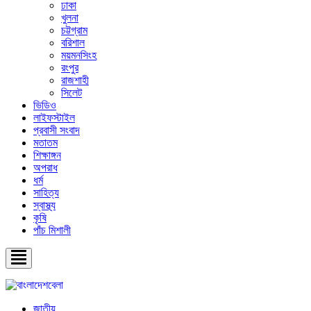
ঢাকা
খুলনা
চট্টগ্রাম
বরিশাল
ময়মনসিংহ
রংপুর
রাজশাহী
সিলেট
ভিডিও
লাইফস্টাইল
প্রবাসী সংবাদ
মতাতম
শিক্ষাঙ্গন
অপরাধ
ধর্ম
সাহিত্য
স্বাস্থ্য
কৃষি
পাঁচ মিশালী
জাতীয়