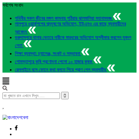
সর্বশেষ সংবাদ
পৃথিবীর সকল জীবের মঙ্গল কামনায় পুঠিয়ার ঝালমালিয়া মহানামযজ্ঞ
লালপুরে ওয়ার্কশপের শব্দদূষণের অভিযোগ, ইউএনও এর কাছে ব্যবসায়ীদের
আবেদন
গুরুদাসপুরে থানার ভেতরে নারীকে মারধরের অভিযোগ অস্বীকার করলেন যুবদল
নেতা
শিক্ষা ব্যবস্থা: চ্যালেঞ্জ, সংকট ও সম্ভাবনা
গোমস্তাপুরে কৃষি প্রণোদনা পেলো ১০ হাজার কৃষক
রেললাইনে বসে ফোনে কথা বলতে গিয়ে প্রাণ গেল ব্যবসায়ীর
,