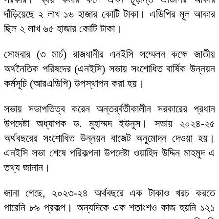
দাঁড়িয়েছে ২ লাখ ১৬ হাজার কোটি টাকা। এডিপির মূল আকার
ছিল ২ লাখ ৬৫ হাজার কোটি টাকা।
সোমবার (৩ মার্চ) রাজধানীর এনইসি সম্মেলন কক্ষে জাতীয়
অর্থনৈতিক পরিষদের (এনইসি) সভায় সংশোধিত বার্ষিক উন্নয়ন
কর্মসূচি (আরএডিপি) উপস্থাপন করা হয়।
সভায় সভাপতিত্ব করেন অন্তর্র্বতীকালীন সরকারের প্রধান
উপদেষ্টা অধ্যাপক ড. মুহাম্মদ ইউনূস। সভায় ২০২৪-২৫
অর্থবছরের সংশোধিত উন্নয়ন বাজেট অনুমোদন দেওয়া হয়।
এনইসি সভা শেষে পরিকল্পনা উপদেষ্টা ওয়াহিদ উদ্দিন মাহমুদ এ
তথ্য জানান।
জানা গেছে, ২০২৩-২৪ অর্থবছরে এক টাকাও খরচ করতে
পারেনি ৮৯ প্রকল্প। অন্যদিকে এক শতাংশও কাজ হয়নি ১২১