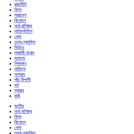
রাজনীতি
বিশ্ব
সারাদেশ
বিনোদন
অর্থ-বাণিজ্য
লাইফস্টাইল
খেলা
তথ্য-প্রযুক্তি
ভিডিও
প্রবাসী সংবাদ
মতাতম
শিক্ষাঙ্গন
সাহিত্য
অপরাধ
পাঁচ মিশালী
ধর্ম
স্বাস্থ্য
কৃষি
জাতীয়
অর্থ-বাণিজ্য
বিশ্ব
বিনোদন
খেলা
তথ্য-প্রযুক্তি