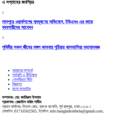
এ সপ্তাহের জনপ্রিয়
১
লালপুরে ওয়ার্কশপের শব্দদূষণের অভিযোগ, ইউএনও এর কাছে
ব্যবসায়ীদের আবেদন
২
পৃথিবীর সকল জীবের মঙ্গল কামনায় পুঠিয়ার ঝালমালিয়া মহানামযজ্ঞ
আমাদের সম্পর্কে
শর্তাবলি ও নীতিমালা
গোপনীয়তা নীতি
বিজ্ঞাপন
বাংলা কনভাটার
সম্পাদক: মো: জামিরুল ইসলাম
প্রকাশক: রেজাউল করিম শামীম
প্রধান কার্যালয়: তিতাস রোড, ব্যাংক কলোনি, পূর্ব রামপুরা, ঢাকা-১২১৯।
মোবাইল: 01716502565, ইমেইল: info.bangladeshbela@gmail.com,