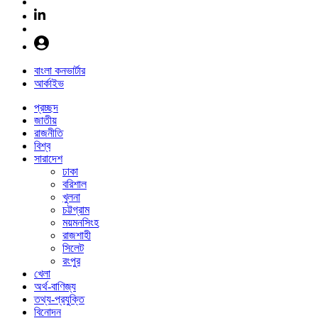
বাংলা কনভার্টার
আর্কাইভ
প্রচ্ছদ
জাতীয়
রাজনীতি
বিশ্ব
সারাদেশ
ঢাকা
বরিশাল
খুলনা
চট্টগ্রাম
ময়মনসিংহ
রাজশাহী
সিলেট
রংপুর
খেলা
অর্থ-বাণিজ্য
তথ্য-প্রযুক্তি
বিনোদন