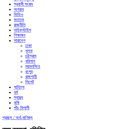
প্রবাসী সংবাদ
অপরাধ
ভিডিও
মতাতম
রাজনীতি
লাইফস্টাইল
শিক্ষাঙ্গন
সারাদেশ
ঢাকা
খুলনা
চট্টগ্রাম
বরিশাল
ময়মনসিংহ
রংপুর
রাজশাহী
সিলেট
সাহিত্য
ধর্ম
স্বাস্থ্য
কৃষি
পাঁচ মিশালী
প্রচ্ছদ /
অর্থ-বাণিজ্য