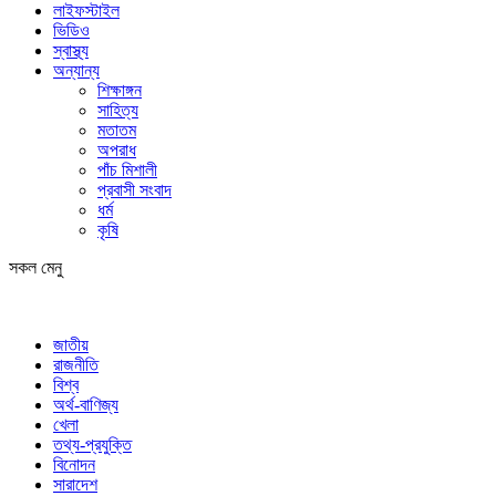
লাইফস্টাইল
ভিডিও
স্বাস্থ্য
অন্যান্য
শিক্ষাঙ্গন
সাহিত্য
মতাতম
অপরাধ
পাঁচ মিশালী
প্রবাসী সংবাদ
ধর্ম
কৃষি
সকল মেনু
জাতীয়
রাজনীতি
বিশ্ব
অর্থ-বাণিজ্য
খেলা
তথ্য-প্রযুক্তি
বিনোদন
সারাদেশ