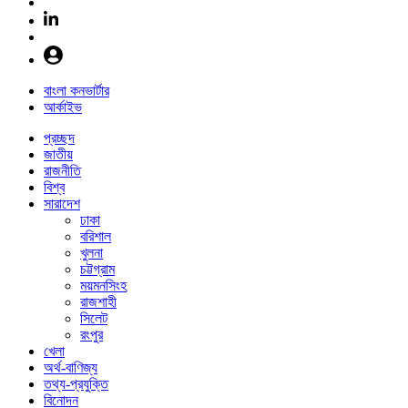
বাংলা কনভার্টার
আর্কাইভ
প্রচ্ছদ
জাতীয়
রাজনীতি
বিশ্ব
সারাদেশ
ঢাকা
বরিশাল
খুলনা
চট্টগ্রাম
ময়মনসিংহ
রাজশাহী
সিলেট
রংপুর
খেলা
অর্থ-বাণিজ্য
তথ্য-প্রযুক্তি
বিনোদন