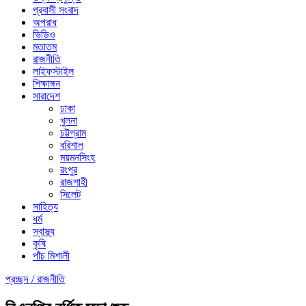
প্রবাসী সংবাদ
অপরাধ
ভিডিও
মতাতম
রাজনীতি
লাইফস্টাইল
শিক্ষাঙ্গন
সারাদেশ
ঢাকা
খুলনা
চট্টগ্রাম
বরিশাল
ময়মনসিংহ
রংপুর
রাজশাহী
সিলেট
সাহিত্য
ধর্ম
স্বাস্থ্য
কৃষি
পাঁচ মিশালী
প্রচ্ছদ /
রাজনীতি