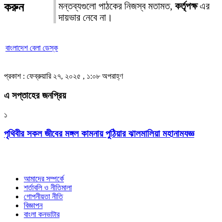
করুন
মন্তব্যগুলো পাঠকের নিজস্ব মতামত,
কর্তৃপক্ষ
এর
দায়ভার নেবে না।
বাংলাদেশ বেলা ডেস্ক
প্রকাশ : ফেব্রুয়ারি ২৭, ২০২৫ , ১:০৮ অপরাহ্ণ
এ সপ্তাহের জনপ্রিয়
১
পৃথিবীর সকল জীবের মঙ্গল কামনায় পুঠিয়ার ঝালমালিয়া মহানামযজ্ঞ
আমাদের সম্পর্কে
শর্তাবলি ও নীতিমালা
গোপনীয়তা নীতি
বিজ্ঞাপন
বাংলা কনভাটার