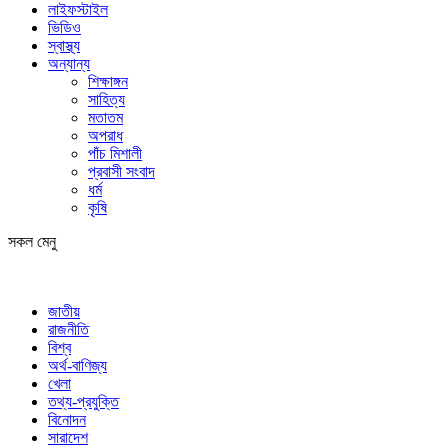
লাইফস্টাইল
ভিডিও
স্বাস্থ্য
অন্যান্য
শিক্ষাঙ্গন
সাহিত্য
মতাতম
অপরাধ
পাঁচ মিশালী
প্রবাসী সংবাদ
ধর্ম
কৃষি
সকল মেনু
জাতীয়
রাজনীতি
বিশ্ব
অর্থ-বাণিজ্য
খেলা
তথ্য-প্রযুক্তি
বিনোদন
সারাদেশ