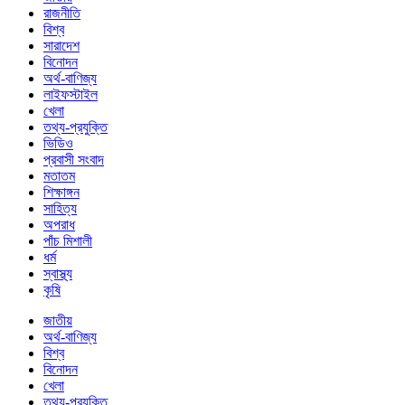
রাজনীতি
বিশ্ব
সারাদেশ
বিনোদন
অর্থ-বাণিজ্য
লাইফস্টাইল
খেলা
তথ্য-প্রযুক্তি
ভিডিও
প্রবাসী সংবাদ
মতাতম
শিক্ষাঙ্গন
সাহিত্য
অপরাধ
পাঁচ মিশালী
ধর্ম
স্বাস্থ্য
কৃষি
জাতীয়
অর্থ-বাণিজ্য
বিশ্ব
বিনোদন
খেলা
তথ্য-প্রযুক্তি