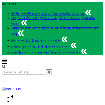
সর্বশেষ সংবাদ
পৃথিবীর সকল জীবের মঙ্গল কামনায় পুঠিয়ার ঝালমালিয়া মহানামযজ্ঞ
লালপুরে ওয়ার্কশপের শব্দদূষণের অভিযোগ, ইউএনও এর কাছে ব্যবসায়ীদের
আবেদন
গুরুদাসপুরে থানার ভেতরে নারীকে মারধরের অভিযোগ অস্বীকার করলেন যুবদল
নেতা
শিক্ষা ব্যবস্থা: চ্যালেঞ্জ, সংকট ও সম্ভাবনা
গোমস্তাপুরে কৃষি প্রণোদনা পেলো ১০ হাজার কৃষক
রেললাইনে বসে ফোনে কথা বলতে গিয়ে প্রাণ গেল ব্যবসায়ীর
,