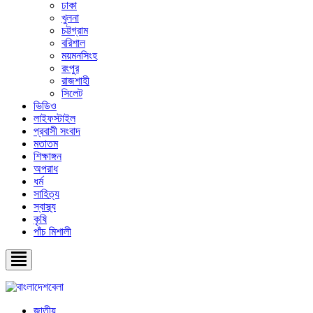
ঢাকা
খুলনা
চট্টগ্রাম
বরিশাল
ময়মনসিংহ
রংপুর
রাজশাহী
সিলেট
ভিডিও
লাইফস্টাইল
প্রবাসী সংবাদ
মতাতম
শিক্ষাঙ্গন
অপরাধ
ধর্ম
সাহিত্য
স্বাস্থ্য
কৃষি
পাঁচ মিশালী
জাতীয়