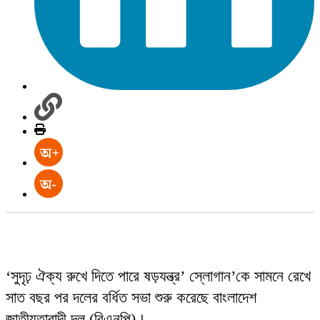
‘সুদৃঢ় ঐক্য রুখে দিতে পারে ষড়যন্ত্র’ স্লোগান’কে সামনে রেখে
সাত বছর পর দলের বর্ধিত সভা শুরু করেছে বাংলাদেশ
জাতীয়তাবাদী দল (বিএনপি)।