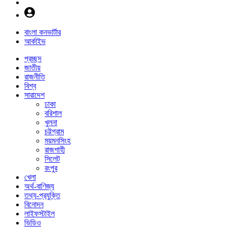
বাংলা কনভার্টার
আর্কাইভ
প্রচ্ছদ
জাতীয়
রাজনীতি
বিশ্ব
সারাদেশ
ঢাকা
বরিশাল
খুলনা
চট্টগ্রাম
ময়মনসিংহ
রাজশাহী
সিলেট
রংপুর
খেলা
অর্থ-বাণিজ্য
তথ্য-প্রযুক্তি
বিনোদন
লাইফস্টাইল
ভিডিও