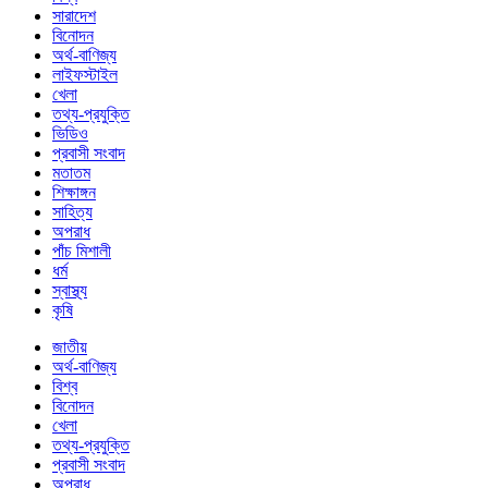
সারাদেশ
বিনোদন
অর্থ-বাণিজ্য
লাইফস্টাইল
খেলা
তথ্য-প্রযুক্তি
ভিডিও
প্রবাসী সংবাদ
মতাতম
শিক্ষাঙ্গন
সাহিত্য
অপরাধ
পাঁচ মিশালী
ধর্ম
স্বাস্থ্য
কৃষি
জাতীয়
অর্থ-বাণিজ্য
বিশ্ব
বিনোদন
খেলা
তথ্য-প্রযুক্তি
প্রবাসী সংবাদ
অপরাধ