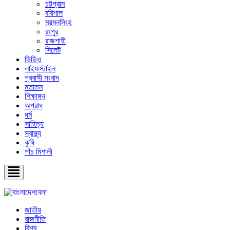
চট্টগ্রাম
বরিশাল
ময়মনসিংহ
রংপুর
রাজশাহী
সিলেট
ভিডিও
লাইফস্টাইল
প্রবাসী সংবাদ
মতাতম
শিক্ষাঙ্গন
অপরাধ
ধর্ম
সাহিত্য
স্বাস্থ্য
কৃষি
পাঁচ মিশালী
জাতীয়
রাজনীতি
বিশ্ব