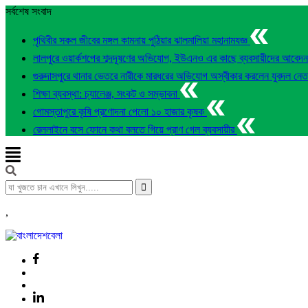
সর্বশেষ সংবাদ
পৃথিবীর সকল জীবের মঙ্গল কামনায় পুঠিয়ার ঝালমালিয়া মহানামযজ্ঞ
লালপুরে ওয়ার্কশপের শব্দদূষণের অভিযোগ, ইউএনও এর কাছে ব্যবসায়ীদের আবেদ
গুরুদাসপুরে থানার ভেতরে নারীকে মারধরের অভিযোগ অস্বীকার করলেন যুবদল নে
শিক্ষা ব্যবস্থা: চ্যালেঞ্জ, সংকট ও সম্ভাবনা
গোমস্তাপুরে কৃষি প্রণোদনা পেলো ১০ হাজার কৃষক
রেললাইনে বসে ফোনে কথা বলতে গিয়ে প্রাণ গেল ব্যবসায়ীর
,