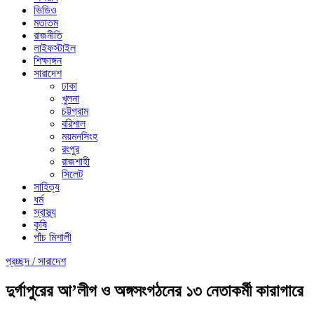
ভিডিও
মতাতম
রাজনীতি
লাইফস্টাইল
শিক্ষাঙ্গন
সারাদেশ
ঢাকা
খুলনা
চট্টগ্রাম
বরিশাল
ময়মনসিংহ
রংপুর
রাজশাহী
সিলেট
সাহিত্য
ধর্ম
স্বাস্থ্য
কৃষি
পাঁচ মিশালী
প্রচ্ছদ /
সারাদেশ
দুর্গাপুরের আ’লীগ ও অঙ্গসংগঠনের ১৩ নেতাকর্মী কারাগারে