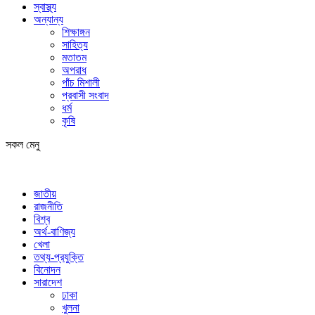
স্বাস্থ্য
অন্যান্য
শিক্ষাঙ্গন
সাহিত্য
মতাতম
অপরাধ
পাঁচ মিশালী
প্রবাসী সংবাদ
ধর্ম
কৃষি
সকল মেনু
জাতীয়
রাজনীতি
বিশ্ব
অর্থ-বাণিজ্য
খেলা
তথ্য-প্রযুক্তি
বিনোদন
সারাদেশ
ঢাকা
খুলনা