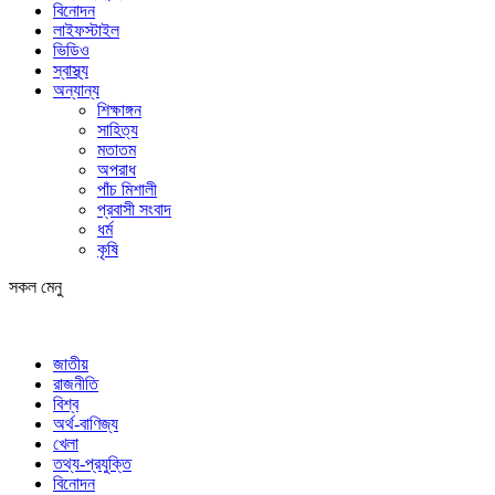
বিনোদন
লাইফস্টাইল
ভিডিও
স্বাস্থ্য
অন্যান্য
শিক্ষাঙ্গন
সাহিত্য
মতাতম
অপরাধ
পাঁচ মিশালী
প্রবাসী সংবাদ
ধর্ম
কৃষি
সকল মেনু
জাতীয়
রাজনীতি
বিশ্ব
অর্থ-বাণিজ্য
খেলা
তথ্য-প্রযুক্তি
বিনোদন