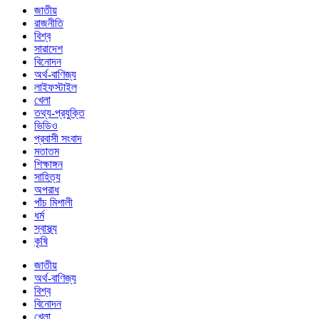
জাতীয়
রাজনীতি
বিশ্ব
সারাদেশ
বিনোদন
অর্থ-বাণিজ্য
লাইফস্টাইল
খেলা
তথ্য-প্রযুক্তি
ভিডিও
প্রবাসী সংবাদ
মতাতম
শিক্ষাঙ্গন
সাহিত্য
অপরাধ
পাঁচ মিশালী
ধর্ম
স্বাস্থ্য
কৃষি
জাতীয়
অর্থ-বাণিজ্য
বিশ্ব
বিনোদন
খেলা