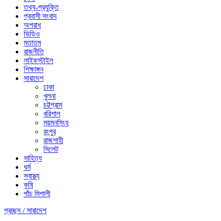
তথ্য-প্রযুক্তি
প্রবাসী সংবাদ
অপরাধ
ভিডিও
মতাতম
রাজনীতি
লাইফস্টাইল
শিক্ষাঙ্গন
সারাদেশ
ঢাকা
খুলনা
চট্টগ্রাম
বরিশাল
ময়মনসিংহ
রংপুর
রাজশাহী
সিলেট
সাহিত্য
ধর্ম
স্বাস্থ্য
কৃষি
পাঁচ মিশালী
প্রচ্ছদ /
সারাদেশ