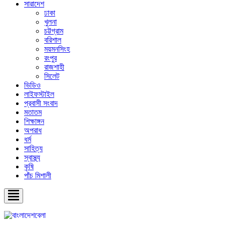
সারাদেশ
ঢাকা
খুলনা
চট্টগ্রাম
বরিশাল
ময়মনসিংহ
রংপুর
রাজশাহী
সিলেট
ভিডিও
লাইফস্টাইল
প্রবাসী সংবাদ
মতাতম
শিক্ষাঙ্গন
অপরাধ
ধর্ম
সাহিত্য
স্বাস্থ্য
কৃষি
পাঁচ মিশালী