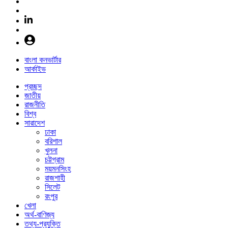
বাংলা কনভার্টার
আর্কাইভ
প্রচ্ছদ
জাতীয়
রাজনীতি
বিশ্ব
সারাদেশ
ঢাকা
বরিশাল
খুলনা
চট্টগ্রাম
ময়মনসিংহ
রাজশাহী
সিলেট
রংপুর
খেলা
অর্থ-বাণিজ্য
তথ্য-প্রযুক্তি