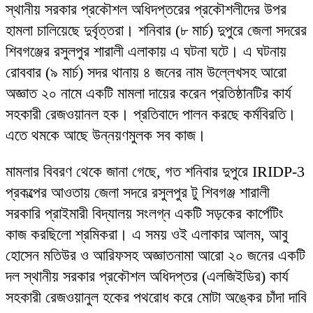
স্থানীয় সরকার প্রকৌশল অধিদপ্তরের প্রকৌশলীদের উপর
হামলা চালিয়েছে দুর্বৃত্তরা। শনিবার (৮ মার্চ) দুপুরে জেলা সদরের
শিবগঞ্জের রসুলপুর শারালী এলাকায় এ ঘটনা ঘটে। এ ঘটনায়
রোববার (৯ মার্চ) সদর থানায় ৪ জনের নাম উল্লেখসহ আরো
অজ্ঞাত ২০ নামে একটি মামলা দায়ের করেন প্রতিষ্ঠানটির কার্য
সহকারী রেজওয়ানল হক। প্রতিবাদে পালন করছে কর্মবিরতি।
এতে থমকে আছে উন্নয়ণমুলক সব কাজ।
মামলার বিবরণ থেকে জানা গেছে, গত শনিবার দুপুরে IRIDP-3
প্রকল্পের আওতায় জেলা সদরে রসুলপুর টু শিবগঞ্জ শারালী
সরকারি প্রাইমারী বিদ্যালয় সংলগ্ন একটি সড়কের কার্পেটিং
কাজ করছিলো শ্রমিকরা। এ সময় ওই এলাকার আলম, আবু
হোসেন মতিউর ও আরিফসহ অজ্ঞাতনামা আরো ২০ জনের একটি
দল স্থানীয় সরকার প্রকৌশল অধিদপ্তর (এলজিইডির) কার্য
সহকারী রেজওয়ানুল হকের পথরোধ করে মোটা অঙ্কের চাঁদা দাবি