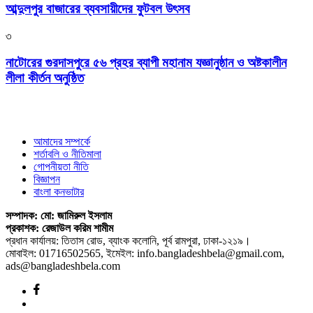
আব্দুলপুর বাজারের ব্যবসায়ীদের ফুটবল উৎসব
৩
নাটোরের গুরদাসপুরে ৫৬ প্রহর ব্যাপী মহানাম যজ্ঞানুষ্ঠান ও অষ্টকালীন
লীলা কীর্তন অনুষ্ঠিত
আমাদের সম্পর্কে
শর্তাবলি ও নীতিমালা
গোপনীয়তা নীতি
বিজ্ঞাপন
বাংলা কনভাটার
সম্পাদক: মো: জামিরুল ইসলাম
প্রকাশক: রেজাউল করিম শামীম
প্রধান কার্যালয়: তিতাস রোড, ব্যাংক কলোনি, পূর্ব রামপুরা, ঢাকা-১২১৯।
মোবাইল: 01716502565, ইমেইল: info.bangladeshbela@gmail.com,
ads@bangladeshbela.com