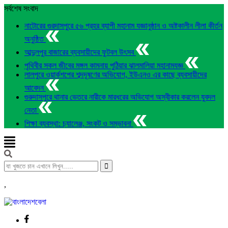
সর্বশেষ সংবাদ
নাটোরের গুরদাসপুরে ৫৬ প্রহর ব্যাপী মহানাম যজ্ঞানুষ্ঠান ও অষ্টকালীন লীলা কীর্তন
অনুষ্ঠিত
আব্দুলপুর বাজারের ব্যবসায়ীদের ফুটবল উৎসব
পৃথিবীর সকল জীবের মঙ্গল কামনায় পুঠিয়ার ঝালমালিয়া মহানামযজ্ঞ
লালপুরে ওয়ার্কশপের শব্দদূষণের অভিযোগ, ইউএনও এর কাছে ব্যবসায়ীদের
আবেদন
গুরুদাসপুরে থানার ভেতরে নারীকে মারধরের অভিযোগ অস্বীকার করলেন যুবদল
নেতা
শিক্ষা ব্যবস্থা: চ্যালেঞ্জ, সংকট ও সম্ভাবনা
,