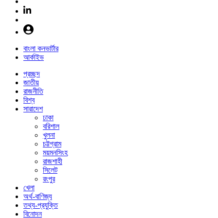
বাংলা কনভার্টার
আর্কাইভ
প্রচ্ছদ
জাতীয়
রাজনীতি
বিশ্ব
সারাদেশ
ঢাকা
বরিশাল
খুলনা
চট্টগ্রাম
ময়মনসিংহ
রাজশাহী
সিলেট
রংপুর
খেলা
অর্থ-বাণিজ্য
তথ্য-প্রযুক্তি
বিনোদন