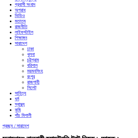
প্রবাসী সংবাদ
অপরাধ
ভিডিও
মতাতম
রাজনীতি
লাইফস্টাইল
শিক্ষাঙ্গন
সারাদেশ
ঢাকা
খুলনা
চট্টগ্রাম
বরিশাল
ময়মনসিংহ
রংপুর
রাজশাহী
সিলেট
সাহিত্য
ধর্ম
স্বাস্থ্য
কৃষি
পাঁচ মিশালী
প্রচ্ছদ /
সারাদেশ