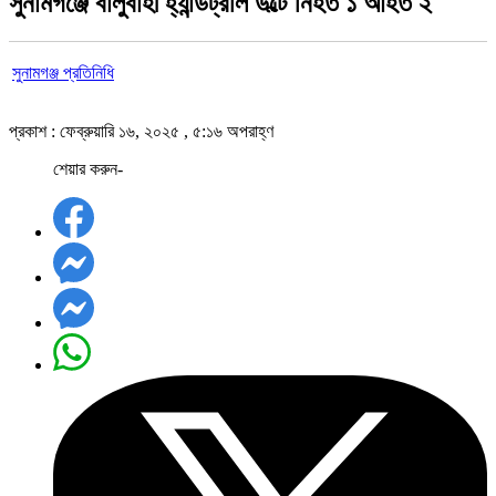
সুনামগঞ্জে বালুবাহী হ্যান্ডট্রলি উল্টে নিহত ১ আহত ২
সুনামগঞ্জ প্রতিনিধি
প্রকাশ : ফেব্রুয়ারি ১৬, ২০২৫ , ৫:১৬ অপরাহ্ণ
শেয়ার করুন-