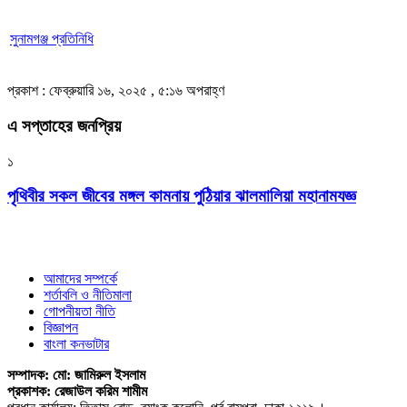
সুনামগঞ্জ প্রতিনিধি
প্রকাশ : ফেব্রুয়ারি ১৬, ২০২৫ , ৫:১৬ অপরাহ্ণ
এ সপ্তাহের জনপ্রিয়
১
পৃথিবীর সকল জীবের মঙ্গল কামনায় পুঠিয়ার ঝালমালিয়া মহানামযজ্ঞ
আমাদের সম্পর্কে
শর্তাবলি ও নীতিমালা
গোপনীয়তা নীতি
বিজ্ঞাপন
বাংলা কনভাটার
সম্পাদক: মো: জামিরুল ইসলাম
প্রকাশক: রেজাউল করিম শামীম