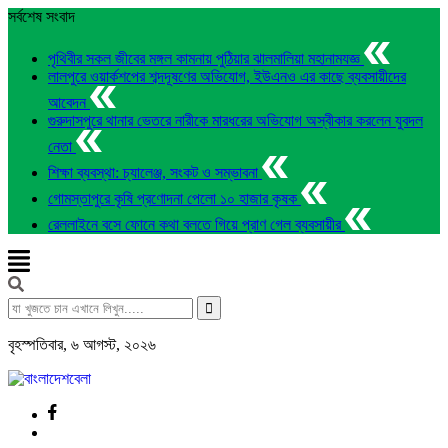
সর্বশেষ সংবাদ
পৃথিবীর সকল জীবের মঙ্গল কামনায় পুঠিয়ার ঝালমালিয়া মহানামযজ্ঞ
লালপুরে ওয়ার্কশপের শব্দদূষণের অভিযোগ, ইউএনও এর কাছে ব্যবসায়ীদের
আবেদন
গুরুদাসপুরে থানার ভেতরে নারীকে মারধরের অভিযোগ অস্বীকার করলেন যুবদল
নেতা
শিক্ষা ব্যবস্থা: চ্যালেঞ্জ, সংকট ও সম্ভাবনা
গোমস্তাপুরে কৃষি প্রণোদনা পেলো ১০ হাজার কৃষক
রেললাইনে বসে ফোনে কথা বলতে গিয়ে প্রাণ গেল ব্যবসায়ীর
বৃহস্পতিবার
,
৬ আগস্ট, ২০২৬