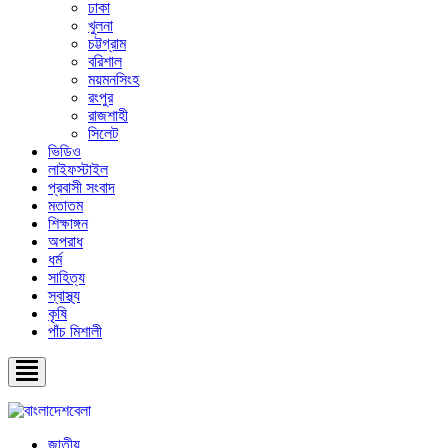
ঢাকা
খুলনা
চট্টগ্রাম
বরিশাল
ময়মনসিংহ
রংপুর
রাজশাহী
সিলেট
ভিডিও
লাইফস্টাইল
প্রবাসী সংবাদ
মতাতম
শিক্ষাঙ্গন
অপরাধ
ধর্ম
সাহিত্য
স্বাস্থ্য
কৃষি
পাঁচ মিশালী
জাতীয়