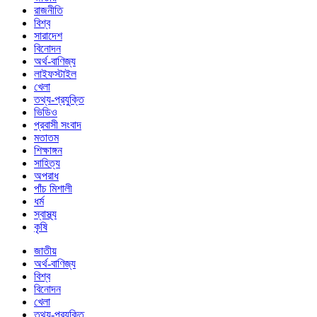
রাজনীতি
বিশ্ব
সারাদেশ
বিনোদন
অর্থ-বাণিজ্য
লাইফস্টাইল
খেলা
তথ্য-প্রযুক্তি
ভিডিও
প্রবাসী সংবাদ
মতাতম
শিক্ষাঙ্গন
সাহিত্য
অপরাধ
পাঁচ মিশালী
ধর্ম
স্বাস্থ্য
কৃষি
জাতীয়
অর্থ-বাণিজ্য
বিশ্ব
বিনোদন
খেলা
তথ্য-প্রযুক্তি