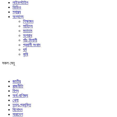
লাইফস্টাইল
ভিডিও
স্বাস্থ্য
অন্যান্য
শিক্ষাঙ্গন
সাহিত্য
মতাতম
অপরাধ
পাঁচ মিশালী
প্রবাসী সংবাদ
ধর্ম
কৃষি
সকল মেনু
জাতীয়
রাজনীতি
বিশ্ব
অর্থ-বাণিজ্য
খেলা
তথ্য-প্রযুক্তি
বিনোদন
সারাদেশ