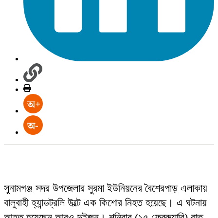
সুনামগঞ্জ সদর উপজেলার সুরমা ইউনিয়নের বৈশেরপাড় এলাকায়
বালুবাহী হ্যান্ডট্রলি উল্টে এক কিশোর নিহত হয়েছে। এ ঘটনায়
আহত হয়েছেন আরও দুইজন। শনিবার (১৫ ফেব্রুয়ারি) রাত