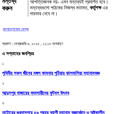
মন্তব্য
আপত্তিজনক নয়- এমন মন্তব্যই প্রদর্শিত হবে।
করুন
মন্তব্যগুলো পাঠকের নিজস্ব মতামত,
কর্তৃপক্ষ
এর
দায়ভার নেবে না।
বাংলাদেশবেলা ডেস্ক
প্রকাশ : ফেব্রুয়ারি ৬, ২০২৫ , ১২:১৩ অপরাহ্ণ
এ সপ্তাহের জনপ্রিয়
১
পৃথিবীর সকল জীবের মঙ্গল কামনায় পুঠিয়ার ঝালমালিয়া মহানামযজ্ঞ
২
আব্দুলপুর বাজারের ব্যবসায়ীদের ফুটবল উৎসব
৩
নাটোরের গুরদাসপুরে ৫৬ প্রহর ব্যাপী মহানাম যজ্ঞানুষ্ঠান ও অষ্টকালীন