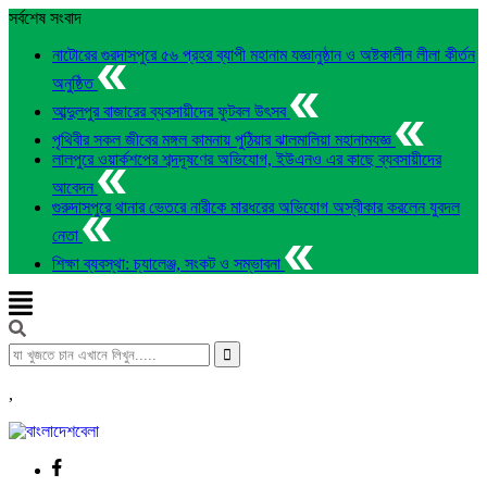
সর্বশেষ সংবাদ
নাটোরের গুরদাসপুরে ৫৬ প্রহর ব্যাপী মহানাম যজ্ঞানুষ্ঠান ও অষ্টকালীন লীলা কীর্তন
অনুষ্ঠিত
আব্দুলপুর বাজারের ব্যবসায়ীদের ফুটবল উৎসব
পৃথিবীর সকল জীবের মঙ্গল কামনায় পুঠিয়ার ঝালমালিয়া মহানামযজ্ঞ
লালপুরে ওয়ার্কশপের শব্দদূষণের অভিযোগ, ইউএনও এর কাছে ব্যবসায়ীদের
আবেদন
গুরুদাসপুরে থানার ভেতরে নারীকে মারধরের অভিযোগ অস্বীকার করলেন যুবদল
নেতা
শিক্ষা ব্যবস্থা: চ্যালেঞ্জ, সংকট ও সম্ভাবনা
,