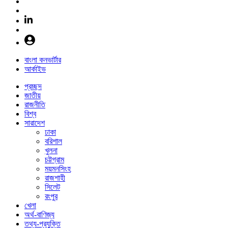
বাংলা কনভার্টার
আর্কাইভ
প্রচ্ছদ
জাতীয়
রাজনীতি
বিশ্ব
সারাদেশ
ঢাকা
বরিশাল
খুলনা
চট্টগ্রাম
ময়মনসিংহ
রাজশাহী
সিলেট
রংপুর
খেলা
অর্থ-বাণিজ্য
তথ্য-প্রযুক্তি