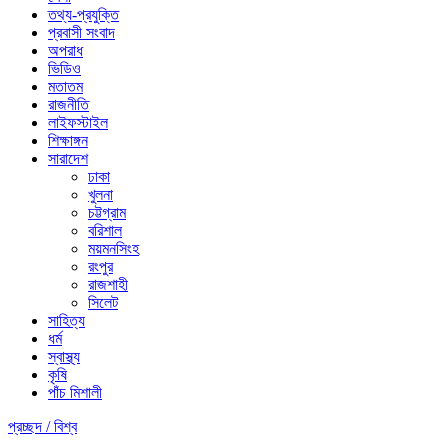
তথ্য-প্রযুক্তি
প্রবাসী সংবাদ
অপরাধ
ভিডিও
মতাতম
রাজনীতি
লাইফস্টাইল
শিক্ষাঙ্গন
সারাদেশ
ঢাকা
খুলনা
চট্টগ্রাম
বরিশাল
ময়মনসিংহ
রংপুর
রাজশাহী
সিলেট
সাহিত্য
ধর্ম
স্বাস্থ্য
কৃষি
পাঁচ মিশালী
প্রচ্ছদ /
বিশ্ব