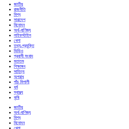
জাতীয়
রাজনীতি
বিশ্ব
সারাদেশ
বিনোদন
অর্থ-বাণিজ্য
লাইফস্টাইল
খেলা
তথ্য-প্রযুক্তি
ভিডিও
প্রবাসী সংবাদ
মতাতম
শিক্ষাঙ্গন
সাহিত্য
অপরাধ
পাঁচ মিশালী
ধর্ম
স্বাস্থ্য
কৃষি
জাতীয়
অর্থ-বাণিজ্য
বিশ্ব
বিনোদন
খেলা