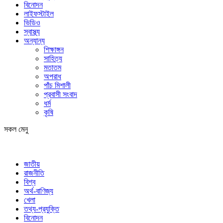
বিনোদন
লাইফস্টাইল
ভিডিও
স্বাস্থ্য
অন্যান্য
শিক্ষাঙ্গন
সাহিত্য
মতাতম
অপরাধ
পাঁচ মিশালী
প্রবাসী সংবাদ
ধর্ম
কৃষি
সকল মেনু
জাতীয়
রাজনীতি
বিশ্ব
অর্থ-বাণিজ্য
খেলা
তথ্য-প্রযুক্তি
বিনোদন