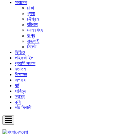
সারাদেশ
ঢাকা
খুলনা
চট্টগ্রাম
বরিশাল
ময়মনসিংহ
রংপুর
রাজশাহী
সিলেট
ভিডিও
লাইফস্টাইল
প্রবাসী সংবাদ
মতাতম
শিক্ষাঙ্গন
অপরাধ
ধর্ম
সাহিত্য
স্বাস্থ্য
কৃষি
পাঁচ মিশালী