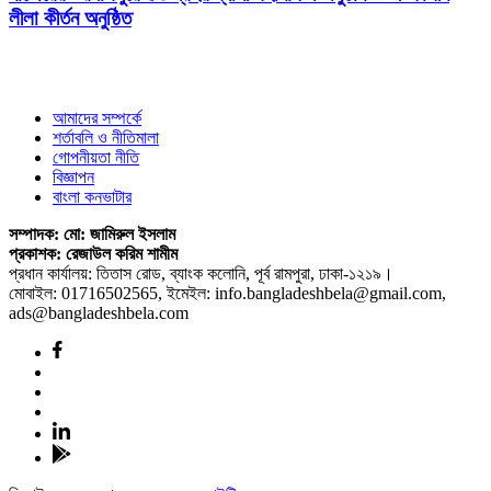
লীলা কীর্তন অনুষ্ঠিত
আমাদের সম্পর্কে
শর্তাবলি ও নীতিমালা
গোপনীয়তা নীতি
বিজ্ঞাপন
বাংলা কনভাটার
সম্পাদক: মো: জামিরুল ইসলাম
প্রকাশক: রেজাউল করিম শামীম
প্রধান কার্যালয়: তিতাস রোড, ব্যাংক কলোনি, পূর্ব রামপুরা, ঢাকা-১২১৯।
মোবাইল: 01716502565, ইমেইল: info.bangladeshbela@gmail.com,
ads@bangladeshbela.com