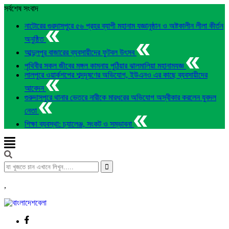
সর্বশেষ সংবাদ
নাটোরের গুরদাসপুরে ৫৬ প্রহর ব্যাপী মহানাম যজ্ঞানুষ্ঠান ও অষ্টকালীন লীলা কীর্তন
অনুষ্ঠিত
আব্দুলপুর বাজারের ব্যবসায়ীদের ফুটবল উৎসব
পৃথিবীর সকল জীবের মঙ্গল কামনায় পুঠিয়ার ঝালমালিয়া মহানামযজ্ঞ
লালপুরে ওয়ার্কশপের শব্দদূষণের অভিযোগ, ইউএনও এর কাছে ব্যবসায়ীদের
আবেদন
গুরুদাসপুরে থানার ভেতরে নারীকে মারধরের অভিযোগ অস্বীকার করলেন যুবদল
নেতা
শিক্ষা ব্যবস্থা: চ্যালেঞ্জ, সংকট ও সম্ভাবনা
,