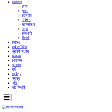
সারাদেশ
ঢাকা
খুলনা
চট্টগ্রাম
বরিশাল
ময়মনসিংহ
রংপুর
রাজশাহী
সিলেট
ভিডিও
লাইফস্টাইল
প্রবাসী সংবাদ
মতাতম
শিক্ষাঙ্গন
অপরাধ
ধর্ম
সাহিত্য
স্বাস্থ্য
কৃষি
পাঁচ মিশালী