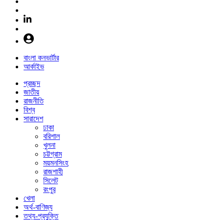
বাংলা কনভার্টার
আর্কাইভ
প্রচ্ছদ
জাতীয়
রাজনীতি
বিশ্ব
সারাদেশ
ঢাকা
বরিশাল
খুলনা
চট্টগ্রাম
ময়মনসিংহ
রাজশাহী
সিলেট
রংপুর
খেলা
অর্থ-বাণিজ্য
তথ্য-প্রযুক্তি