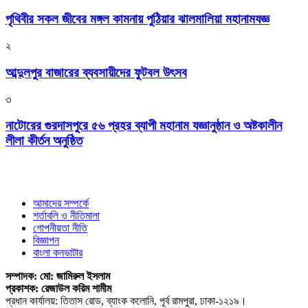
পৃথিবীর সকল জীবের মঙ্গল কামনায় পুঠিয়ার ঝালমালিয়া মহানামযজ্ঞ
২
আব্দুলপুর বাজারের ব্যবসায়ীদের ফুটবল উৎসব
৩
নাটোরের গুরদাসপুরে ৫৬ প্রহর ব্যাপী মহানাম যজ্ঞানুষ্ঠান ও অষ্টকালীন
লীলা কীর্তন অনুষ্ঠিত
আমাদের সম্পর্কে
শর্তাবলি ও নীতিমালা
গোপনীয়তা নীতি
বিজ্ঞাপন
বাংলা কনভাটার
সম্পাদক: মো: জামিরুল ইসলাম
প্রকাশক: রেজাউল করিম শামীম
প্রধান কার্যালয়: তিতাস রোড, ব্যাংক কলোনি, পূর্ব রামপুরা, ঢাকা-১২১৯।