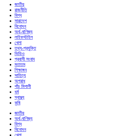
জাতীয়
রাজনীতি
বিশ্ব
সারাদেশ
বিনোদন
অর্থ-বাণিজ্য
লাইফস্টাইল
খেলা
তথ্য-প্রযুক্তি
ভিডিও
প্রবাসী সংবাদ
মতাতম
শিক্ষাঙ্গন
সাহিত্য
অপরাধ
পাঁচ মিশালী
ধর্ম
স্বাস্থ্য
কৃষি
জাতীয়
অর্থ-বাণিজ্য
বিশ্ব
বিনোদন
খেলা