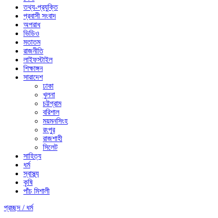
তথ্য-প্রযুক্তি
প্রবাসী সংবাদ
অপরাধ
ভিডিও
মতাতম
রাজনীতি
লাইফস্টাইল
শিক্ষাঙ্গন
সারাদেশ
ঢাকা
খুলনা
চট্টগ্রাম
বরিশাল
ময়মনসিংহ
রংপুর
রাজশাহী
সিলেট
সাহিত্য
ধর্ম
স্বাস্থ্য
কৃষি
পাঁচ মিশালী
প্রচ্ছদ /
ধর্ম