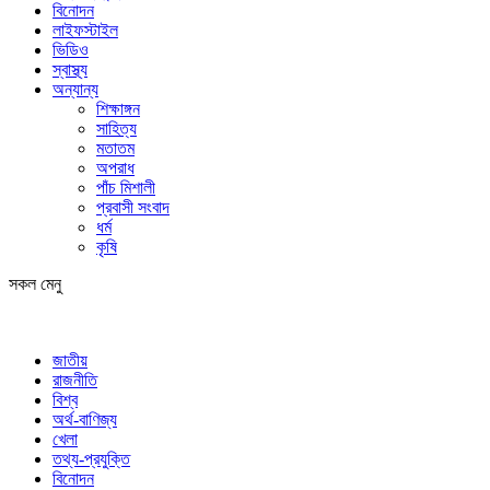
বিনোদন
লাইফস্টাইল
ভিডিও
স্বাস্থ্য
অন্যান্য
শিক্ষাঙ্গন
সাহিত্য
মতাতম
অপরাধ
পাঁচ মিশালী
প্রবাসী সংবাদ
ধর্ম
কৃষি
সকল মেনু
জাতীয়
রাজনীতি
বিশ্ব
অর্থ-বাণিজ্য
খেলা
তথ্য-প্রযুক্তি
বিনোদন