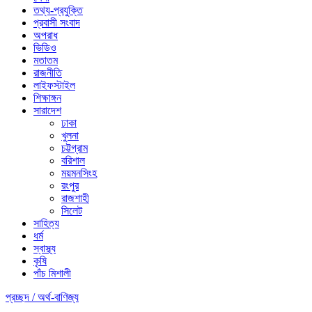
তথ্য-প্রযুক্তি
প্রবাসী সংবাদ
অপরাধ
ভিডিও
মতাতম
রাজনীতি
লাইফস্টাইল
শিক্ষাঙ্গন
সারাদেশ
ঢাকা
খুলনা
চট্টগ্রাম
বরিশাল
ময়মনসিংহ
রংপুর
রাজশাহী
সিলেট
সাহিত্য
ধর্ম
স্বাস্থ্য
কৃষি
পাঁচ মিশালী
প্রচ্ছদ /
অর্থ-বাণিজ্য