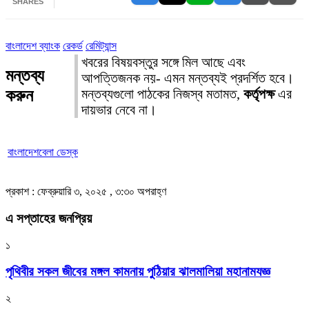
SHARES
বাংলাদেশ ব্যাংক
রেকর্ড
রেমিট্যান্স
খবরের বিষয়বস্তুর সঙ্গে মিল আছে এবং
মন্তব্য
আপত্তিজনক নয়- এমন মন্তব্যই প্রদর্শিত হবে।
করুন
মন্তব্যগুলো পাঠকের নিজস্ব মতামত,
কর্তৃপক্ষ
এর
দায়ভার নেবে না।
বাংলাদেশবেলা ডেস্ক
প্রকাশ : ফেব্রুয়ারি ৩, ২০২৫ , ৩:৩০ অপরাহ্ণ
এ সপ্তাহের জনপ্রিয়
১
পৃথিবীর সকল জীবের মঙ্গল কামনায় পুঠিয়ার ঝালমালিয়া মহানামযজ্ঞ
২