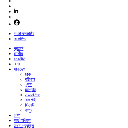
বাংলা কনভার্টার
আর্কাইভ
প্রচ্ছদ
জাতীয়
রাজনীতি
বিশ্ব
সারাদেশ
ঢাকা
বরিশাল
খুলনা
চট্টগ্রাম
ময়মনসিংহ
রাজশাহী
সিলেট
রংপুর
খেলা
অর্থ-বাণিজ্য
তথ্য-প্রযুক্তি