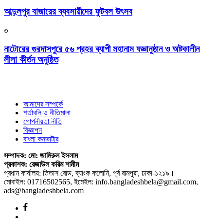
আব্দুলপুর বাজারের ব্যবসায়ীদের ফুটবল উৎসব
৩
নাটোরের গুরদাসপুরে ৫৬ প্রহর ব্যাপী মহানাম যজ্ঞানুষ্ঠান ও অষ্টকালীন
লীলা কীর্তন অনুষ্ঠিত
আমাদের সম্পর্কে
শর্তাবলি ও নীতিমালা
গোপনীয়তা নীতি
বিজ্ঞাপন
বাংলা কনভাটার
সম্পাদক: মো: জামিরুল ইসলাম
প্রকাশক: রেজাউল করিম শামীম
প্রধান কার্যালয়: তিতাস রোড, ব্যাংক কলোনি, পূর্ব রামপুরা, ঢাকা-১২১৯।
মোবাইল: 01716502565, ইমেইল: info.bangladeshbela@gmail.com,
ads@bangladeshbela.com