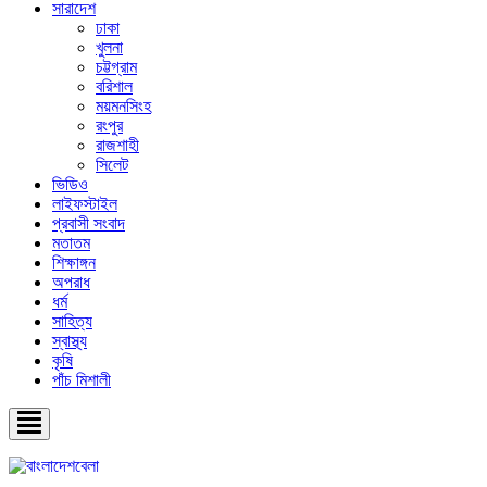
সারাদেশ
ঢাকা
খুলনা
চট্টগ্রাম
বরিশাল
ময়মনসিংহ
রংপুর
রাজশাহী
সিলেট
ভিডিও
লাইফস্টাইল
প্রবাসী সংবাদ
মতাতম
শিক্ষাঙ্গন
অপরাধ
ধর্ম
সাহিত্য
স্বাস্থ্য
কৃষি
পাঁচ মিশালী