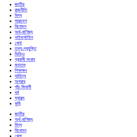
জাতীয়
রাজনীতি
বিশ্ব
সারাদেশ
বিনোদন
অর্থ-বাণিজ্য
লাইফস্টাইল
খেলা
তথ্য-প্রযুক্তি
ভিডিও
প্রবাসী সংবাদ
মতাতম
শিক্ষাঙ্গন
সাহিত্য
অপরাধ
পাঁচ মিশালী
ধর্ম
স্বাস্থ্য
কৃষি
জাতীয়
অর্থ-বাণিজ্য
বিশ্ব
বিনোদন
খেলা