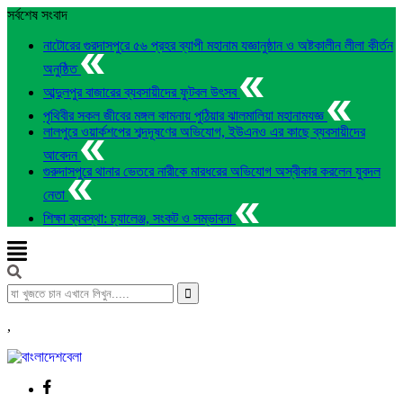
সর্বশেষ সংবাদ
নাটোরের গুরদাসপুরে ৫৬ প্রহর ব্যাপী মহানাম যজ্ঞানুষ্ঠান ও অষ্টকালীন লীলা কীর্তন
অনুষ্ঠিত
আব্দুলপুর বাজারের ব্যবসায়ীদের ফুটবল উৎসব
পৃথিবীর সকল জীবের মঙ্গল কামনায় পুঠিয়ার ঝালমালিয়া মহানামযজ্ঞ
লালপুরে ওয়ার্কশপের শব্দদূষণের অভিযোগ, ইউএনও এর কাছে ব্যবসায়ীদের
আবেদন
গুরুদাসপুরে থানার ভেতরে নারীকে মারধরের অভিযোগ অস্বীকার করলেন যুবদল
নেতা
শিক্ষা ব্যবস্থা: চ্যালেঞ্জ, সংকট ও সম্ভাবনা
,