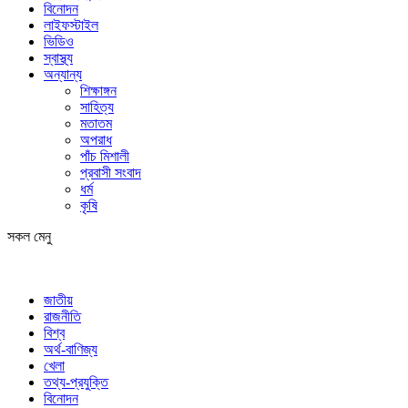
বিনোদন
লাইফস্টাইল
ভিডিও
স্বাস্থ্য
অন্যান্য
শিক্ষাঙ্গন
সাহিত্য
মতাতম
অপরাধ
পাঁচ মিশালী
প্রবাসী সংবাদ
ধর্ম
কৃষি
সকল মেনু
জাতীয়
রাজনীতি
বিশ্ব
অর্থ-বাণিজ্য
খেলা
তথ্য-প্রযুক্তি
বিনোদন